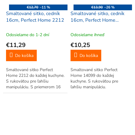
€12,70
–11 %
€13,90
–26 %
Smaltované sitko, cedník
Smaltované sitko, cedník
16cm, Perfect Home 2212
16cm, Perfect Home
14099
Odosielame do 1-2 dní
Odosielame ihneď
€11,29
€10,25
Do košíka
Do košíka
Smaltované sitko Perfect
Smaltované sitko Perfect
Home 2212 do každej kuchyne.
Home 14099 do každej
S rukoväťou pre ľahšiu
kuchyne. S rukoväťou pre
manipuláciu. S priemerom 16
ľahšiu manipuláciu.
cm.
S priemerom 16 cm.