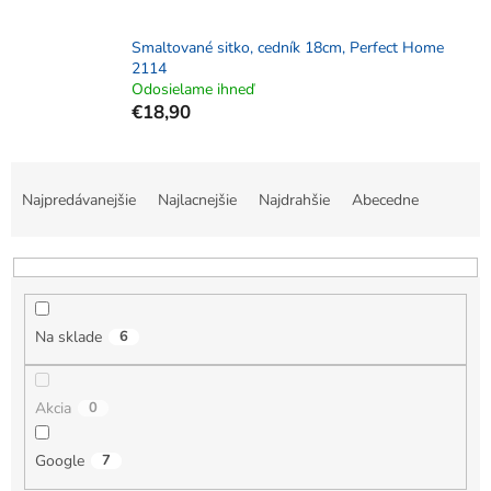
Smaltované sitko, cedník 18cm, Perfect Home
2114
Odosielame ihneď
€18,90
R
a
Najpredávanejšie
Najlacnejšie
Najdrahšie
Abecedne
d
e
n
i
e
Na sklade
6
p
r
o
Akcia
0
d
u
k
Google
7
t