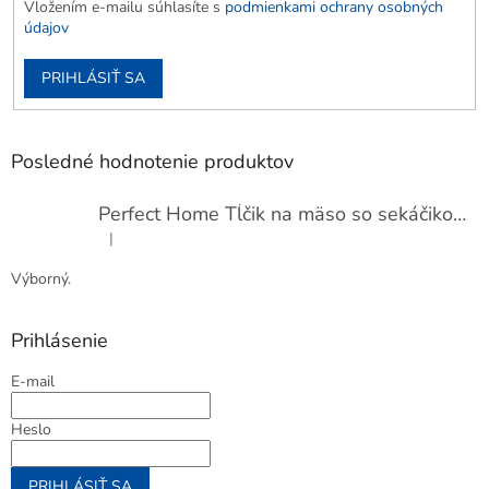
Vložením e-mailu súhlasíte s
podmienkami ochrany osobných
údajov
PRIHLÁSIŤ SA
Posledné hodnotenie produktov
Perfect Home Tĺčik na mäso so sekáčikom, 56893
|
Hodnotenie produktu je 5 z 5 hviezdičiek.
Výborný.
Prihlásenie
E-mail
Heslo
PRIHLÁSIŤ SA