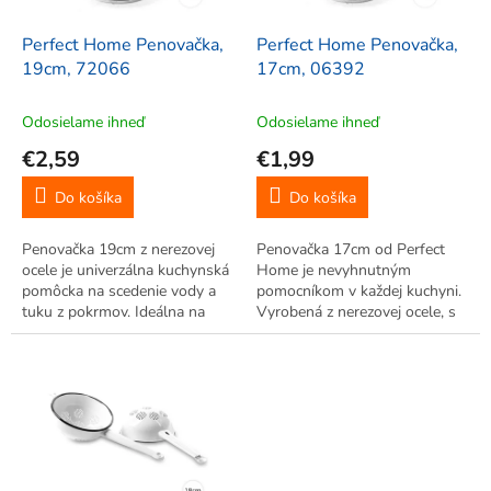
o
d
Perfect Home Penovačka,
Perfect Home Penovačka,
u
19cm, 72066
17cm, 06392
k
t
Odosielame ihneď
Odosielame ihneď
o
€2,59
€1,99
v
Do košíka
Do košíka
Penovačka 19cm z nerezovej
Penovačka 17cm od Perfect
ocele je univerzálna kuchynská
Home je nevyhnutným
pomôcka na scedenie vody a
pomocníkom v každej kuchyni.
tuku z pokrmov. Ideálna na
Vyrobená z nerezovej ocele, s
nakladanie hranoliek,
uškom na zavesenie, slúži na
makarónov či zeleniny. S
cedenie vody alebo
uškom.
prebytočného tuku z pokrmov.
Kuchynská pomôcka na
každodenné varenie.