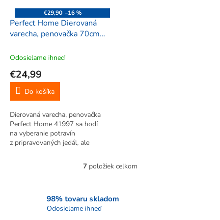
€29,90
–16 %
Perfect Home Dierovaná
varecha, penovačka 70cm,
41997
Odosielame ihneď
€24,99
Do košíka
Dierovaná varecha, penovačka
Perfect Home 41997 sa hodí
na vyberanie potravín
z pripravovaných jedál, ale
pohodlne s ňou premiešate aj
pokrm počas prípravy. Do
7
položiek celkom
O
zabíjačkových kotlov a veľkých
v
kotlíkov.
l
á
98% tovaru skladom
d
Odosielame ihneď
a