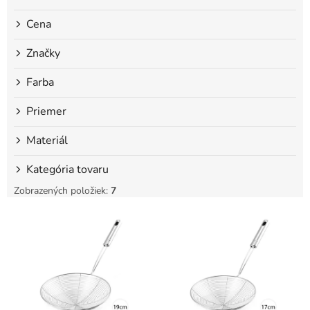
o
Cena
v
Značky
Farba
Priemer
Materiál
Kategória tovaru
Zobrazených položiek:
7
V
ý
p
i
s
p
r