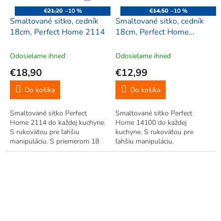
€21,20
–10 %
€14,50
–10 %
Smaltované sitko, cedník
Smaltované sitko, cedník
18cm, Perfect Home 2114
18cm, Perfect Home
14100
Odosielame ihneď
Odosielame ihneď
€18,90
€12,99
Do košíka
Do košíka
Smaltované sitko Perfect
Smaltované sitko Perfect
Home 2114 do každej kuchyne.
Home 14100 do každej
S rukoväťou pre ľahšiu
kuchyne. S rukoväťou pre
manipuláciu. S priemerom 18
ľahšiu manipuláciu.
cm.
S priemerom 18 cm.