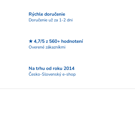
c
i
Rýchle doručenie
e
p
Doručenie už za 1-2 dni
r
v
k
★ 4,7/5 z 560+ hodnotení
y
Overené zákazníkmi
v
ý
p
i
Na trhu od roku 2014
s
Česko-Slovenský e-shop
u
Z
á
p
ä
t
i
e