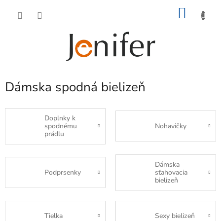
Prejsť
NÁKU
na
obsah
KOŠÍK
Dámska spodná bielizeň
Doplnky k
Nohavičky
spodnému
prádlu
Dámska
Podprsenky
sťahovacia
bielizeň
Tielka
Sexy bielizeň