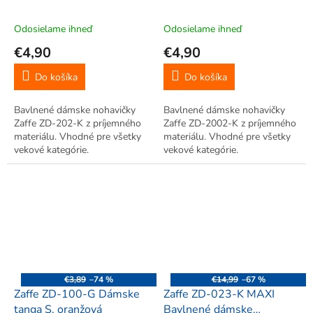
nohavičky L, 2 ks, biela,
nohavičky M, 2 ks, biela
telová
Odosielame ihneď
Odosielame ihneď
€4,90
€4,90
Do košíka
Do košíka
Bavlnené dámske nohavičky
Bavlnené dámske nohavičky
Zaffe ZD-202-K z príjemného
Zaffe ZD-2002-K z príjemného
materiálu. Vhodné pre všetky
materiálu. Vhodné pre všetky
vekové kategórie.
vekové kategórie.
€3,89
–74 %
€14,99
–67 %
Zaffe ZD-100-G Dámske
Zaffe ZD-023-K MAXI
tanga S, oranžová
Bavlnené dámske