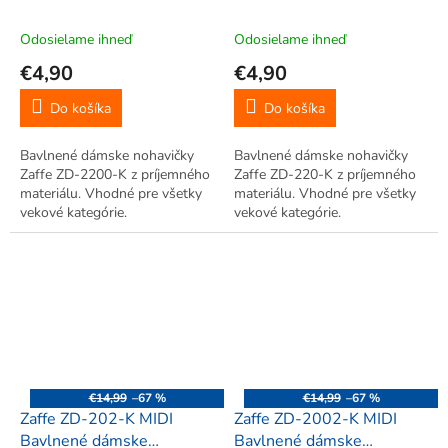
nohavičky M, 2 ks, biela,
nohavičky XXL, 2 ks, biela
telová
Odosielame ihneď
Odosielame ihneď
€4,90
€4,90
Do košíka
Do košíka
Bavlnené dámske nohavičky
Bavlnené dámske nohavičky
Zaffe ZD-2200-K z príjemného
Zaffe ZD-220-K z príjemného
materiálu. Vhodné pre všetky
materiálu. Vhodné pre všetky
vekové kategórie.
vekové kategórie.
€14,99
–67 %
€14,99
–67 %
Zaffe ZD-202-K MIDI
Zaffe ZD-2002-K MIDI
Bavlnené dámske
Bavlnené dámske