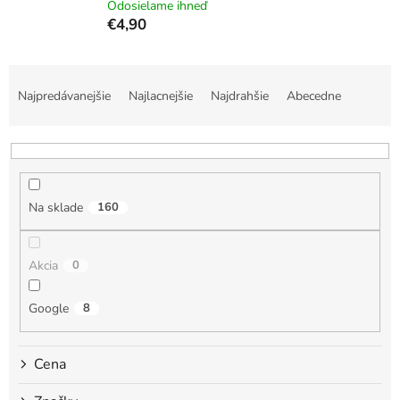
Odosielame ihneď
€4,90
R
a
Najpredávanejšie
Najlacnejšie
Najdrahšie
Abecedne
d
e
n
i
e
Na sklade
160
p
r
o
Akcia
0
d
u
k
Google
8
t
o
Cena
v