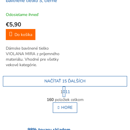
bavlnené tielko S, čierne
Odosielame ihneď
€5,90
Do košíka
Dámske bavlnené tielko
VIOLANA MIRA z príjemného
materiálu. Vhodné pre všetky
vekové kategórie.
NAČÍTAŤ 15 ĎALŠÍCH
S
1
11
t
O
r
160
položiek celkom
v
á
l
HORE
n
á
k
o
d
v
a
a
c
98% tovaru skladom