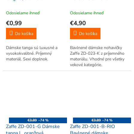
nohavičky XXL, 2 ks, biela
Odosielame ihneď
Odosielame ihneď
€0,99
€4,90
Do košíka
Do košíka
Dámske tanga sú luxusné a
Bavlnené dámske nohavičky
vysokokvalitné. Príjemný
Zaffe ZD-023-K z príjemného
materiál. Sexi doplnok.
materiálu. Vhodné pre všetky
vekové kategórie.
€3,89
–74 %
€3,89
–74 %
Zaffe ZD-001-G Dámske
Zaffe ZD-001-B-RIO
tanga L, oranžová
Bavlnené dámske