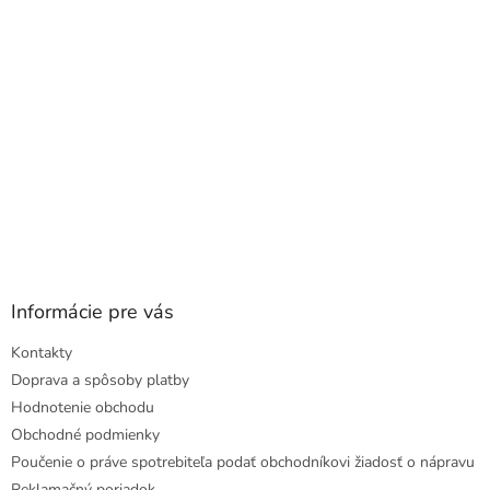
i
e
Informácie pre vás
Kontakty
Doprava a spôsoby platby
Hodnotenie obchodu
Obchodné podmienky
Poučenie o práve spotrebiteľa podať obchodníkovi žiadosť o nápravu
Reklamačný poriadok