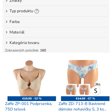
Značky
Typ produktu
?
Farba
Materiál
Kategória tovaru
Zobrazených položiek:
160
V
ý
p
i
s
p
r
o
€19,99
–50 %
€14,99
–67 %
d
Zaffe ZP-001 Podprsenka,
Zaffe ZD-713-B Bavlnené
u
75D telová
dámske nohavičky S, 3 ks,