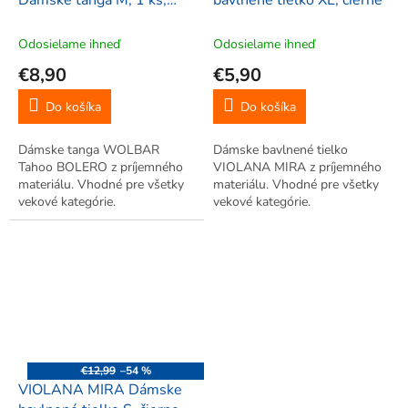
Dámske tanga M, 1 ks,
bavlnené tielko XL, čierne
čierna
Odosielame ihneď
Odosielame ihneď
€8,90
€5,90
Do košíka
Do košíka
Dámske tanga WOLBAR
Dámske bavlnené tielko
Tahoo BOLERO z príjemného
VIOLANA MIRA z príjemného
materiálu. Vhodné pre všetky
materiálu. Vhodné pre všetky
vekové kategórie.
vekové kategórie.
€12,99
–54 %
VIOLANA MIRA Dámske