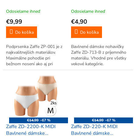
k
modrá, fialová
t
Odosielame ihneď
Odosielame ihneď
o
€9,99
€4,90
v
Do košíka
Do košíka
Podprsenka Zaffe ZP-001 je z
Bavlnené dámske nohavičky
najkvalitnejších materiálov.
Zaffe ZD-713-B z príjemného
Maximálne pohodlie pri
materiálu. Vhodné pre všetky
bežnom nosení ako aj pri
vekové kategórie.
aktívnom pohybe. Bez výstuže.
Nastaviteľné ramienka.
€14,99
–67 %
€14,99
–67 %
Zaffe ZD-2200-K MIDI
Zaffe ZD-220-K MIDI
Bavlnené dámske
Bavlnené dámske