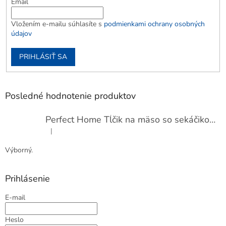
Email
Vložením e-mailu súhlasíte s
podmienkami ochrany osobných
údajov
PRIHLÁSIŤ SA
Posledné hodnotenie produktov
Perfect Home Tĺčik na mäso so sekáčikom, 56893
|
Hodnotenie produktu je 5 z 5 hviezdičiek.
Výborný.
Prihlásenie
E-mail
Heslo