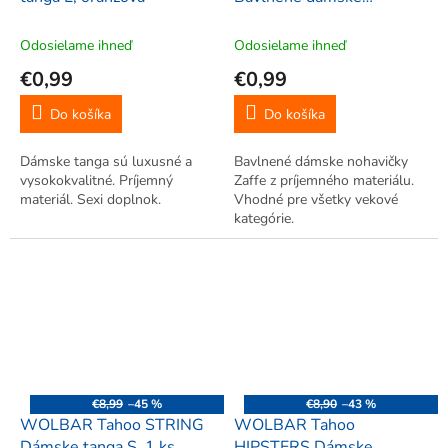
nohavičky L, biela
Odosielame ihneď
Odosielame ihneď
€0,99
€0,99
Do košíka
Do košíka
Dámske tanga sú luxusné a
Bavlnené dámske nohavičky
vysokokvalitné. Príjemný
Zaffe z príjemného materiálu.
materiál. Sexi doplnok.
Vhodné pre všetky vekové
kategórie.
€8,99
–45 %
€8,90
–43 %
WOLBAR Tahoo STRING
WOLBAR Tahoo
Dámske tanga S, 1 ks,
HIPSTERS Dámske