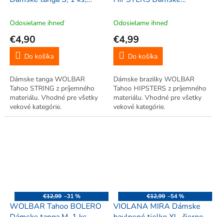
biela
brazilky M, 1 ks, čierna
Odosielame ihneď
Odosielame ihneď
€4,90
€4,99
Do košíka
Do košíka
Dámske tanga WOLBAR
Dámske brazilky WOLBAR
Tahoo STRING z príjemného
Tahoo HIPSTERS z príjemného
materiálu. Vhodné pre všetky
materiálu. Vhodné pre všetky
vekové kategórie.
vekové kategórie.
€12,99
–31 %
€12,99
–54 %
WOLBAR Tahoo BOLERO
VIOLANA MIRA Dámske