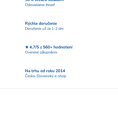
n
i
Odosielame ihneď
i
e
e
p
r
Rýchle doručenie
v
Doručenie už za 1-2 dni
k
y
v
ý
★ 4,7/5 z 560+ hodnotení
p
Overené zákazníkmi
i
s
u
Na trhu od roku 2014
Česko-Slovenský e-shop
Z
á
p
ä
t