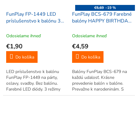
€5,69
–19 %
FunPlay FP-1449 LED
FunPlay BCS-679 Farebné
príslušenstvo k balónu 3
balóny HAPPY BIRTHDAY,
ks, zelená
latexové, 25-33cm, 6ks
Odosielame ihneď
Odosielame ihneď
€1,90
€4,59
Do košíka
Do košíka
LED príslušenstvo k balónu
Balóny FunPlay BCS-679 na
FunPlay FP-1449 na párty,
každú udalosť. Krásne
oslavy, svadby. Bez balónu.
prevedenie balón v balóne.
Farebné LED diódy. 3 režimy
Prevažne k narodeninám. S
svietenia.
nápisom.