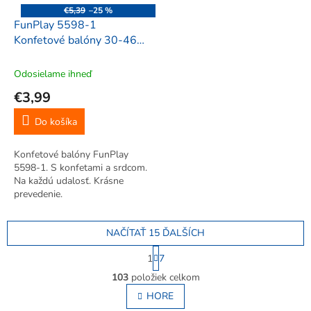
€5,39
–25 %
FunPlay 5598-1
Konfetové balóny 30-46
cm, 10 ks, strieborné
Odosielame ihneď
€3,99
Do košíka
Konfetové balóny FunPlay
5598-1. S konfetami a srdcom.
Na každú udalosť. Krásne
prevedenie.
NAČÍTAŤ 15 ĎALŠÍCH
S
1
7
t
O
r
103
položiek celkom
v
á
l
HORE
n
á
k