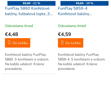
€5,69
–21 %
€5,69
–19 %
FunPlay 5860 Konfetové
FunPlay 5859-4
balóny, futbalová lopta ,33
Konfetové balóny
cm, 10 ks, bielo-čierna
saténové, 34-46 cm, 10
ks, medeno-biela
Odosielame ihneď
Odosielame ihneď
€4,48
€4,59
Do košíka
Do košíka
Konfetové balóny FunPlay
Konfetové balóny FunPlay
5860. S konfetami a srdcom.
5859-4. S konfetami a srdcom.
Na každú udalosť. Krásne
Na každú udalosť. Krásne
prevedenie.
prevedenie.