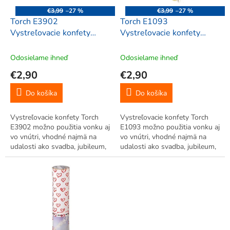
o
€3,99
–27 %
€3,99
–27 %
d
Torch E3902
Torch E1093
u
Vystreľovacie konfety
Vystreľovacie konfety
k
farebné GUĽÔČKY 28 cm
farebné hliníkové
t
GUĽÔČKY 28 cm
Odosielame ihneď
Odosielame ihneď
o
€2,90
€2,90
v
Do košíka
Do košíka
Vystreľovacie konfety Torch
Vystreľovacie konfety Torch
E3902 možno použitia vonku aj
E1093 možno použitia vonku aj
vo vnútri, vhodné najmä na
vo vnútri, vhodné najmä na
udalosti ako svadba, jubileum,
udalosti ako svadba, jubileum,
výročie, ale aj na oslavy, párty,
výročie, ale aj na oslavy, párty,
narodeniny, meniny, Silvester,
narodeniny, meniny, Silvester,
jednoduché použitie, bezpečné.
jednoduché použitie, bezpečné.