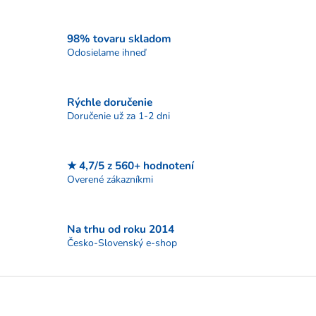
o
d
v
a
a
c
98% tovaru skladom
n
i
Odosielame ihneď
i
e
e
p
r
Rýchle doručenie
v
Doručenie už za 1-2 dni
k
y
v
ý
★ 4,7/5 z 560+ hodnotení
p
Overené zákazníkmi
i
s
u
Na trhu od roku 2014
Česko-Slovenský e-shop
Z
á
p