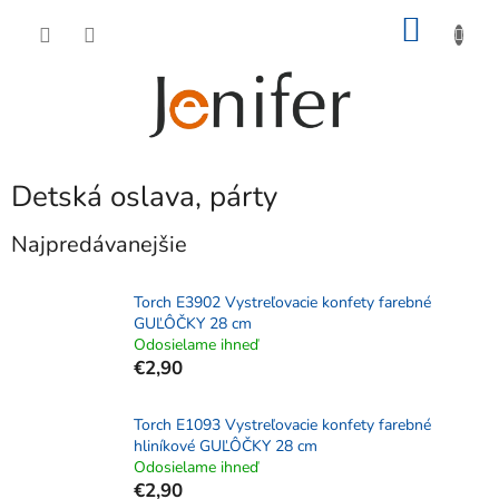
Prejsť
NÁKU
na
obsah
KOŠÍK
Detská oslava, párty
Najpredávanejšie
Torch E3902 Vystreľovacie konfety farebné
GUĽÔČKY 28 cm
Odosielame ihneď
€2,90
Torch E1093 Vystreľovacie konfety farebné
hliníkové GUĽÔČKY 28 cm
Odosielame ihneď
€2,90