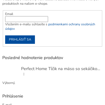
produktoch na našom e-shope.
Email
Vložením e-mailu súhlasíte s
podmienkami ochrany osobných
údajov
PRIHLÁSIŤ SA
Posledné hodnotenie produktov
Perfect Home Tĺčik na mäso so sekáčikom, 56893
|
Hodnotenie produktu je 5 z 5 hviezdičiek.
Výborný.
Prihlásenie
E-mail