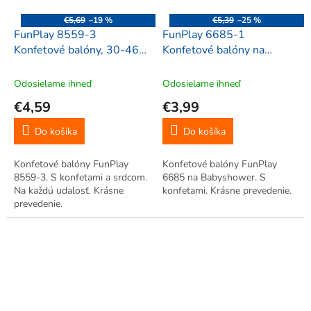
€5,69
–19 %
€5,39
–25 %
FunPlay 8559-3
FunPlay 6685-1
Konfetové balóny, 30-46
Konfetové balóny na
cm, 10 ks, modrá
Babyshower 30cm, 6 ks,
modrá
Odosielame ihneď
Odosielame ihneď
€4,59
€3,99
Do košíka
Do košíka
Konfetové balóny FunPlay
Konfetové balóny FunPlay
8559-3. S konfetami a srdcom.
6685 na Babyshower. S
Na každú udalosť. Krásne
konfetami. Krásne prevedenie.
prevedenie.