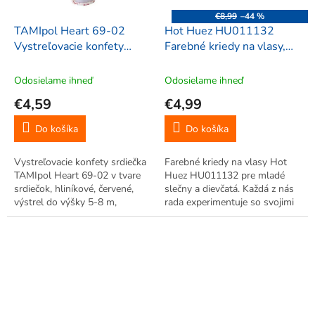
€8,99
–44 %
TAMIpol Heart 69-02
Hot Huez HU011132
Vystreľovacie konfety
Farebné kriedy na vlasy,
hliníkové srdiečka
4ks
Odosielame ihneď
Odosielame ihneď
€4,59
€4,99
Do košíka
Do košíka
Vystreľovacie konfety srdiečka
Farebné kriedy na vlasy Hot
TAMIpol Heart 69-02 v tvare
Huez HU011132 pre mladé
srdiečok, hliníkové, červené,
slečny a dievčatá. Každá z nás
výstrel do výšky 5-8 m,
rada experimentuje so svojimi
možnosť použitia vonku aj vo
vlasmi a výnimkou nie sú ani
vnútri, vhodné najmä na
mladé slečny. Súprava 4 farieb.
udalosti ako svadba, jubileum,
Kriedy sú ľahko zmývateľné
výročie, ale aj na oslavy,...
šampónom.