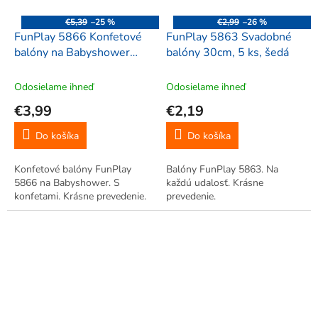
€5,39
–25 %
€2,99
–26 %
FunPlay 5866 Konfetové
FunPlay 5863 Svadobné
balóny na Babyshower
balóny 30cm, 5 ks, šedá
30cm, 6 ks, ružová
Odosielame ihneď
Odosielame ihneď
€3,99
€2,19
Do košíka
Do košíka
Konfetové balóny FunPlay
Balóny FunPlay 5863. Na
5866 na Babyshower. S
každú udalosť. Krásne
konfetami. Krásne prevedenie.
prevedenie.