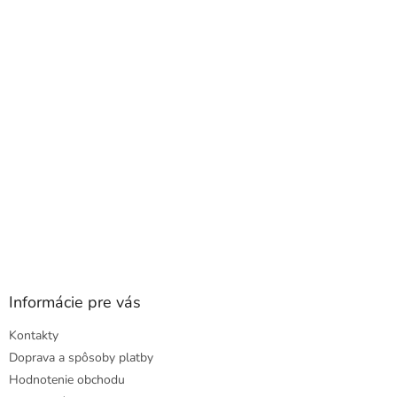
ä
t
i
e
Informácie pre vás
Kontakty
Doprava a spôsoby platby
Hodnotenie obchodu