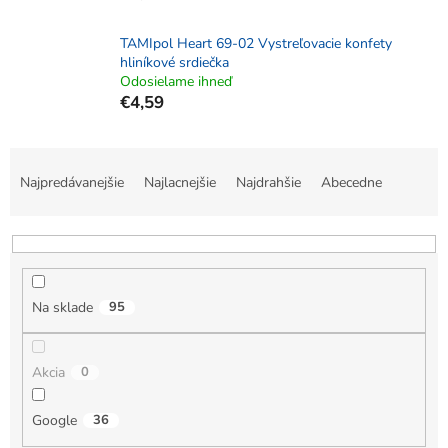
TAMIpol Heart 69-02 Vystreľovacie konfety
hliníkové srdiečka
Odosielame ihneď
€4,59
R
a
Najpredávanejšie
Najlacnejšie
Najdrahšie
Abecedne
d
e
n
i
e
Na sklade
95
p
r
o
Akcia
0
d
u
k
Google
36
t