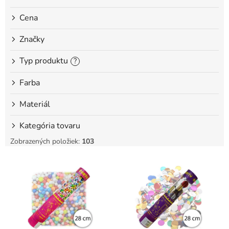
o
Cena
v
Značky
Typ produktu
?
Farba
Materiál
Kategória tovaru
Zobrazených položiek:
103
V
ý
p
i
s
p
r