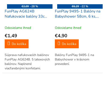
€2,09
–28 %
€6,29
–22 %
FunPlay AG624B
FunPlay 9495-1 Balóny na
Nafukovacie balóny 33cm,
Babyshower 58cm, 6 ks,
5ks viacfarebné
ružová
Odosielame ihneď
Odosielame ihneď
€1,49
€4,90
Do košíka
Do košíka
Súprava nafukovacích balónov
Balóny FunPlay 9495-1 na
FunPlay AG624B. 5 latexových
Babyshower v krásnom
balónov. Naplnené
prevedení.
viacfarebnými konfetami.