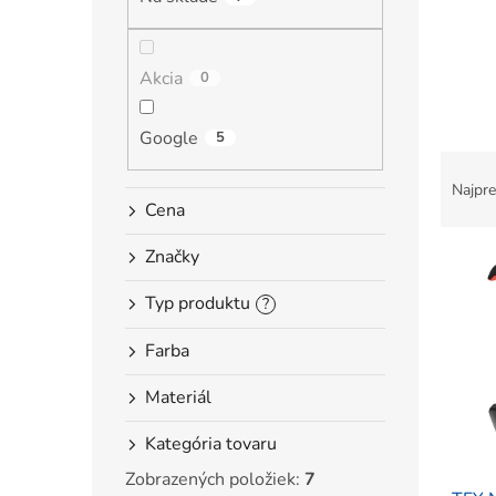
l
Akcia
0
Google
5
R
a
Najpre
d
Cena
e
V
Značky
n
ý
i
Typ produktu
p
?
e
i
p
Farba
s
r
p
o
Materiál
r
d
o
u
Kategória tovaru
d
k
u
t
Zobrazených položiek:
7