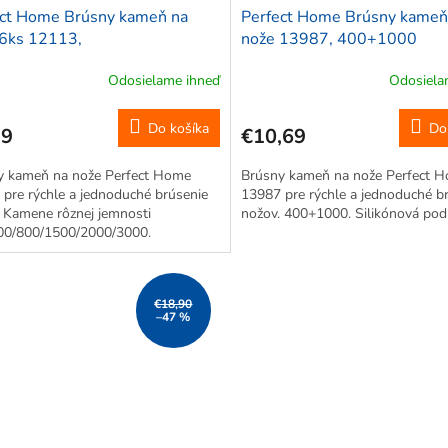
ect Home Brúsny kameň na
Perfect Home Brúsny kameň
 6ks 12113,
nože 13987, 400+1000
400/800/1500/2000/3000
Odosielame ihneď
Odosiela
Priemerné
hodnotenie
produktu
Do košíka
Do
99
€10,69
je
5,0
y kameň na nože Perfect Home
Brúsny kameň na nože Perfect 
z
pre rýchle a jednoduché brúsenie
13987 pre rýchle a jednoduché b
5
 Kamene rôznej jemnosti
nožov. 400+1000. Silikónová pod
hviezdičiek.
00/800/1500/2000/3000.
€18,90
–47 %