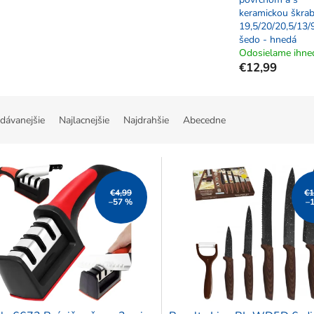
keramickou škra
19,5/20/20,5/13/
šedo - hnedá
Odosielame ihne
€12,99
dávanejšie
Najlacnejšie
Najdrahšie
Abecedne
€4,99
€1
–57 %
–