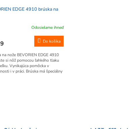
RIEN EDGE 4910 brúska na
Odosielame ihneď
Do košíka
99
a na nože BEVORIEN EDGE 4910
te si nôž pomocou ľahkého tlaku
ieľku. Vynikajúca pomôcka v
osti i v práci. Brúska má špeciálny
ový dizajn, tým je šanca na zníženie
minimalizovaná. Vďaka dvom...
O
v
l
á
d
a
c
i
e