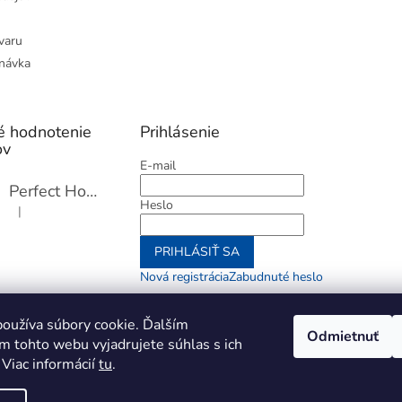
varu
návka
é hodnotenie
Prihlásenie
ov
E-mail
Perfect Home Tĺčik na mäso so sekáčikom, 56893
Heslo
|
Hodnotenie produktu je 5 z 5 hviezdičiek.
PRIHLÁSIŤ SA
Nová registrácia
Zabudnuté heslo
alebo
oužíva súbory cookie. Ďalším
Odmietnuť
m tohto webu vyjadrujete súhlas s ich
Prihlásiť sa cez Go
 Viac informácií
tu
.