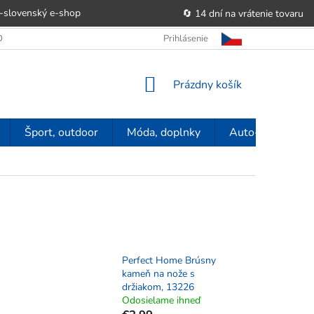
-slovenský e‑shop
🔄 14 dní na vrátenie tovaru
 OBCHODU
OBCHODNÉ PODMIENKY
Prihlásenie
POUČENIE O PRÁVE SP
NÁKUPNÝ
Prázdny košík
KOŠÍK
Šport, outdoor
Móda, doplnky
Auto-moto
Perfect Home Brúsny
kameň na nože s
držiakom, 13226
Odosielame ihneď