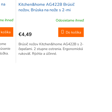
 na
Kitchen&home AG422B Brúsič
nožov, Brúska na nože s 2-mi
čepeľami
me ihneď
Odosielame ihneď
 košíka
Do košíka
€4,49
Home
Brúsič nožov Kitchen&home AG422B s 2-
rúsenie
čepeľami. 2 stupne ostrenia. Ergonomická
ložka.
rukoväť. Rýchle a účinné.