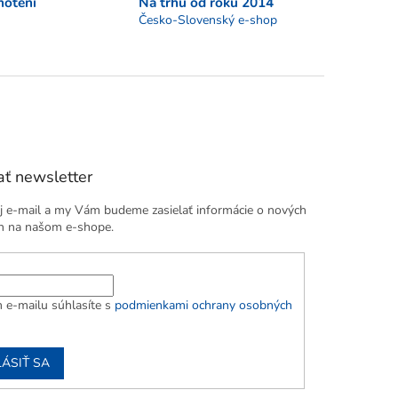
notení
Na trhu od roku 2014
Česko-Slovenský e-shop
ť newsletter
j e-mail a my Vám budeme zasielať informácie o nových
h na našom e-shope.
 e-mailu súhlasíte s
podmienkami ochrany osobných
LÁSIŤ SA