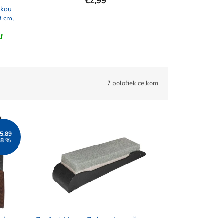
€2,99
bkou
9 cm,
ď
7
položiek celkom
5,89
18 %