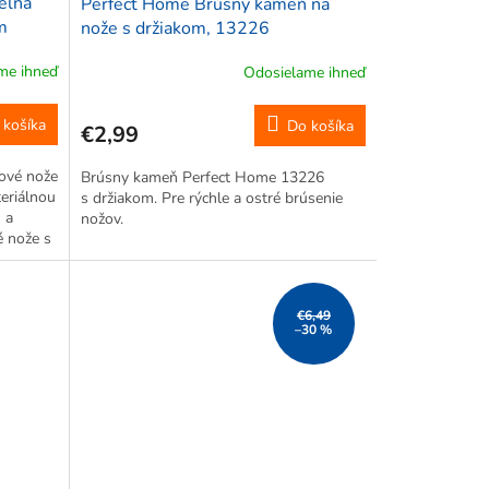
elna
Perfect Home Brúsny kameň na
m
nože s držiakom, 13226
rabkou
me ihneď
Odosielame ihneď
 -
 košíka
Do košíka
€2,99
ové nože
Brúsny kameň Perfect Home 13226
teriálnou
s držiakom. Pre rýchle a ostré brúsenie
 a
nožov.
é nože s
omickou
€6,49
–30 %