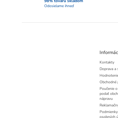
98% tovaru skladom
Odosielame ihneď
Z
á
p
ä
t
Informác
i
e
Kontakty
Doprava a 
Hodnoteni
Obchodné 
Poučenie o 
podať obch
nápravu
Reklamačný
Podmienky
osobných ú