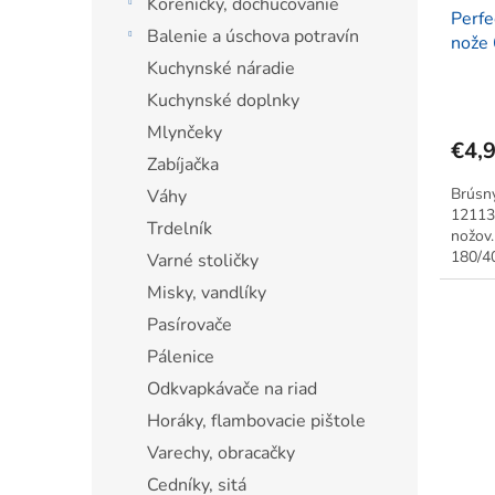
Koreničky, dochucovanie
Perf
Balenie a úschova potravín
nože
180/
Kuchynské náradie
Kuchynské doplnky
Mlynčeky
€4,
Zabíjačka
Brúsn
Váhy
12113 
Trdelník
nožov.
180/4
Varné stoličky
Misky, vandlíky
Pasírovače
Pálenice
Odkvapkávače na riad
Horáky, flambovacie pištole
Varechy, obracačky
Cedníky, sitá