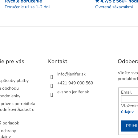
Rýchle doručenie
★ 4,7/5 z 560+ hod
p
Doručenie už za 1-2 dni
Overené zákazníkmi
r
v
k
y
v
ý
p
i
s
ie pre vás
Kontakt
Odobera
u
Vložte svo
info
@
jenifer.sk
produktoc
spôsoby platby
+421 949 000 569
e obchodu
e-shop jenifer.sk
Email
podmienky
práve spotrebiteľa
Vložením
odníkovi žiadosť o
údajov
 poriadok
PRIH
 ochrany
dajov