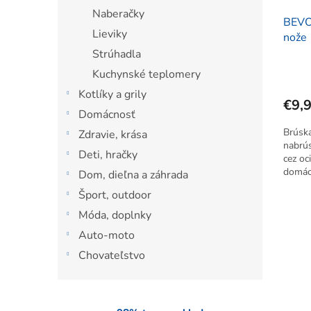
Naberačky
BEVO
Lieviky
nože
Strúhadla
Kuchynské teplomery
Kotlíky a grily
€9,
Domácnosť
Brúsk
Zdravie, krása
nabrús
Deti, hračky
cez oc
domácn
Dom, dieľna a záhrada
nožnic
Šport, outdoor
sklzu 
Móda, doplnky
Auto-moto
Chovateľstvo