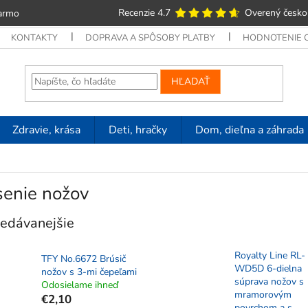
Recenzie 4.7
Overený česko
armo
KONTAKTY
DOPRAVA A SPÔSOBY PLATBY
HODNOTENIE
HĽADAŤ
Zdravie, krása
Deti, hračky
Dom, dieľna a záhrada
senie nožov
edávanejšie
Royalty Line RL-
TFY No.6672 Brúsič
WD5D 6-dielna
nožov s 3-mi čepeľami
súprava nožov s
Odosielame ihneď
mramorovým
€2,10
povrchom a s