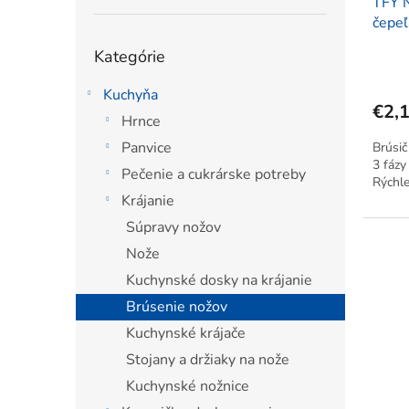
TFY N
k
o
čepe
t
v
Preskočiť
o
Kategórie
kategórie
v
Kuchyňa
€2,
Hrnce
Panvice
Brúsič
3 fázy
Pečenie a cukrárske potreby
Rýchle
Krájanie
Súpravy nožov
Nože
Kuchynské dosky na krájanie
Brúsenie nožov
Kuchynské krájače
Stojany a držiaky na nože
Kuchynské nožnice