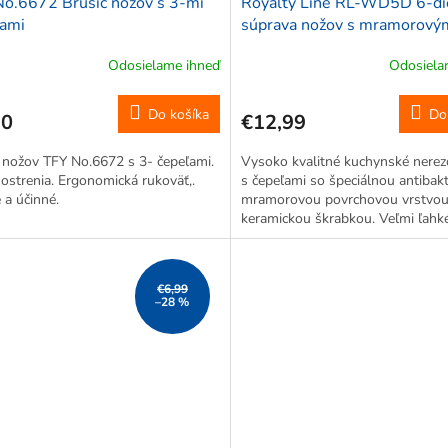
o.6672 Brúsič nožov s 3-mi
Royalty Line RL-WD5D 6-di
ľami
súprava nožov s mramorový
povrchom a s keramickou šk
Odosielame ihneď
Odosiela
19,5/20/20,5/13/9 cm, šedo
hnedá
Do košíka
Do
10
€12,99
 nožov TFY No.6672 s 3- čepeľami.
Vysoko kvalitné kuchynské nerez
 ostrenia. Ergonomická rukoväť,.
s čepeľami so špeciálnou antibak
 a účinné.
mramorovou povrchovou vrstvou
keramickou škrabkou. Veľmi ľahk
praktickou protišmykovou ergon
rukoväťou. Nože sú šetrné k...
€6,99
–28 %