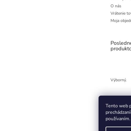
O nás
Vrátenie to
Moja objed
Posledn
produkt
Výborný.
Tento web p
prechádzaní
používaním.