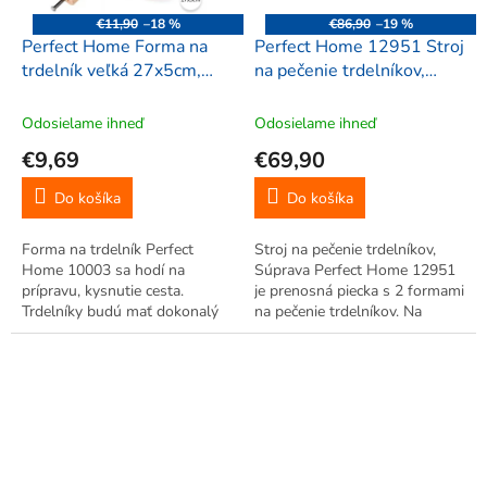
€11,90
–18 %
€86,90
–19 %
Perfect Home Forma na
Perfect Home 12951 Stroj
trdelník veľká 27x5cm,
na pečenie trdelníkov,
10003
Súprava 4 ks
Odosielame ihneď
Odosielame ihneď
€9,69
€69,90
Do košíka
Do košíka
Forma na trdelník Perfect
Stroj na pečenie trdelníkov,
Home 10003 sa hodí na
Súprava Perfect Home 12951
prípravu, kysnutie cesta.
je prenosná piecka s 2 formami
Trdelníky budú mať dokonalý
na pečenie trdelníkov. Na
tvar.
uhlíky. Len do exteriéru.