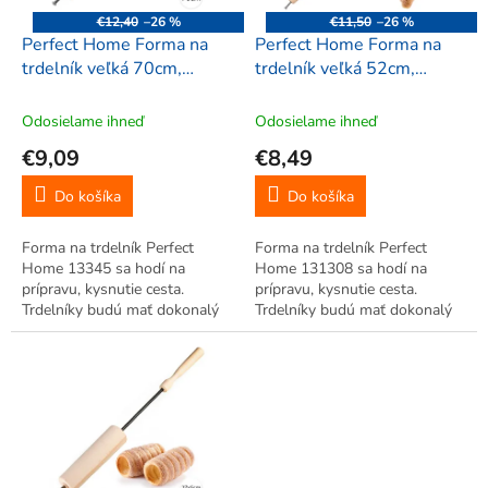
o
€12,40
–26 %
€11,50
–26 %
d
Perfect Home Forma na
Perfect Home Forma na
u
trdelník veľká 70cm,
trdelník veľká 52cm,
k
13345
131308
t
Odosielame ihneď
Odosielame ihneď
o
€9,09
€8,49
v
Do košíka
Do košíka
Forma na trdelník Perfect
Forma na trdelník Perfect
Home 13345 sa hodí na
Home 131308 sa hodí na
prípravu, kysnutie cesta.
prípravu, kysnutie cesta.
Trdelníky budú mať dokonalý
Trdelníky budú mať dokonalý
tvar.
tvar.