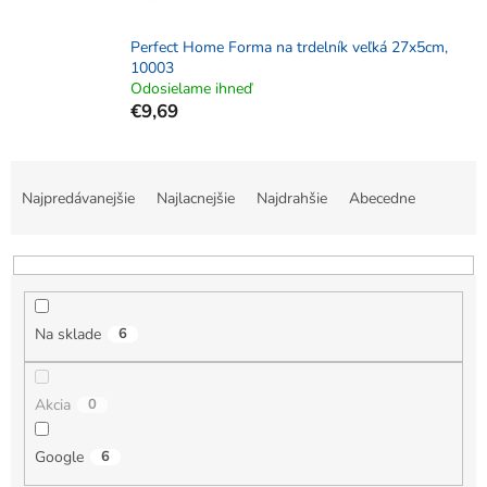
Perfect Home Forma na trdelník veľká 27x5cm,
10003
Odosielame ihneď
€9,69
R
a
Najpredávanejšie
Najlacnejšie
Najdrahšie
Abecedne
d
e
n
i
e
Na sklade
6
p
r
o
Akcia
0
d
u
k
Google
6
t