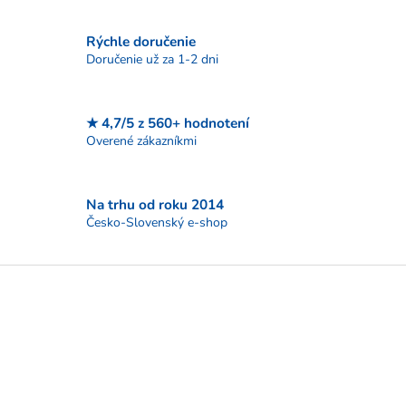
c
i
Rýchle doručenie
e
p
Doručenie už za 1-2 dni
r
v
k
★ 4,7/5 z 560+ hodnotení
y
Overené zákazníkmi
v
ý
p
i
Na trhu od roku 2014
s
Česko-Slovenský e-shop
u
Z
á
p
ä
t
i
e