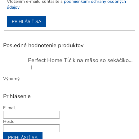
Vložením e-mailu súhlasíte s
podmienkami ochrany osobných
údajov
PRIHLÁSIŤ SA
Posledné hodnotenie produktov
Perfect Home Tĺčik na mäso so sekáčikom, 56893
|
Hodnotenie produktu je 5 z 5 hviezdičiek.
Výborný.
Prihlásenie
E-mail
Heslo
PRIHLÁSIŤ SA