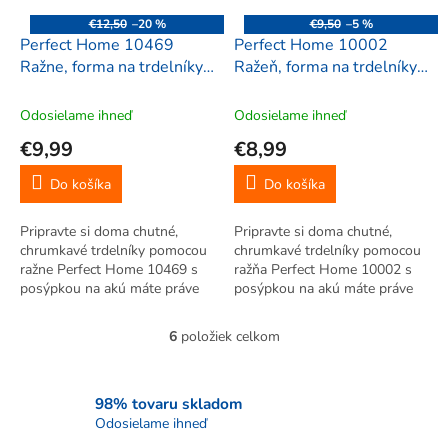
€12,50
–20 %
€9,50
–5 %
Perfect Home 10469
Perfect Home 10002
Ražne, forma na trdelníky,
Ražeň, forma na trdelníky,
trdlo 16 cm, 4 ks, s
trdlo 18 cm
podnosom
Odosielame ihneď
Odosielame ihneď
€9,99
€8,99
Do košíka
Do košíka
Pripravte si doma chutné,
Pripravte si doma chutné,
chrumkavé trdelníky pomocou
chrumkavé trdelníky pomocou
ražne Perfect Home 10469 s
ražňa Perfect Home 10002 s
posýpkou na akú máte práve
posýpkou na akú máte práve
chuť. Podnos vám skvelé
chuť.
poslúži na odkladanie už
6
položiek celkom
O
upečených trdelníkov.
v
l
á
98% tovaru skladom
d
Odosielame ihneď
a