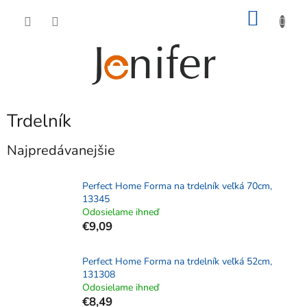
Prejsť
NÁKU
na
obsah
KOŠÍK
Trdelník
Najpredávanejšie
Perfect Home Forma na trdelník veľká 70cm,
13345
Odosielame ihneď
€9,09
Perfect Home Forma na trdelník veľká 52cm,
131308
Odosielame ihneď
€8,49