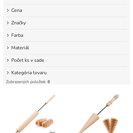
o
Cena
v
Značky
Farba
Materiál
Počet ks v sade
Kategória tovaru
Zobrazených položiek:
6
V
ý
p
i
s
p
r