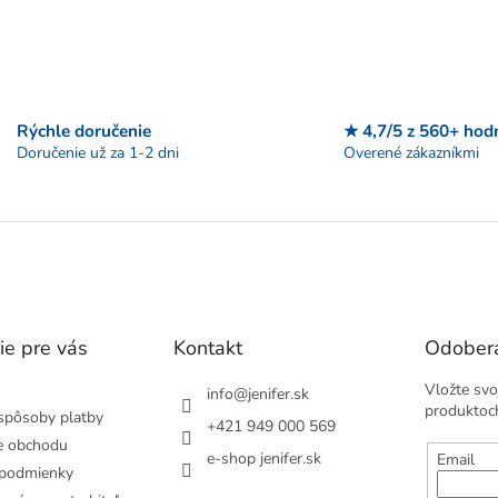
Rýchle doručenie
★ 4,7/5 z 560+ hod
Doručenie už za 1-2 dni
Overené zákazníkmi
ie pre vás
Kontakt
Odobera
Vložte svo
info
@
jenifer.sk
produktoc
spôsoby platby
+421 949 000 569
e obchodu
e-shop jenifer.sk
Email
podmienky