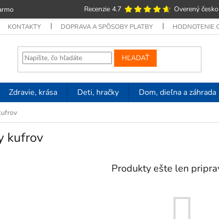
Recenzie 4.7
Overený česko
armo
KONTAKTY
DOPRAVA A SPÔSOBY PLATBY
HODNOTENIE
HĽADAŤ
Zdravie, krása
Deti, hračky
Dom, dieľna a záhrada
kufrov
y kufrov
Produkty ešte len pripr