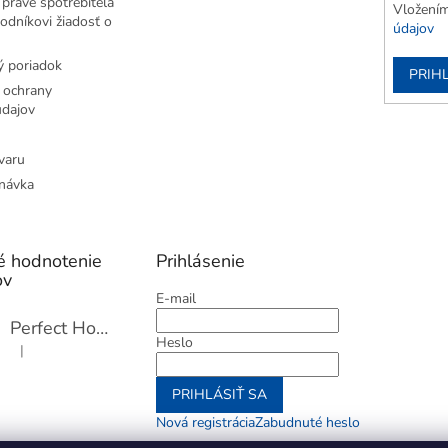
práve spotrebiteľa
Vložením
odníkovi žiadosť o
údajov
 poriadok
PRIH
 ochrany
dajov
varu
návka
é hodnotenie
Prihlásenie
ov
E-mail
Perfect Home Tĺčik na mäso so sekáčikom, 56893
Heslo
|
Hodnotenie produktu je 5 z 5 hviezdičiek.
PRIHLÁSIŤ SA
Nová registrácia
Zabudnuté heslo