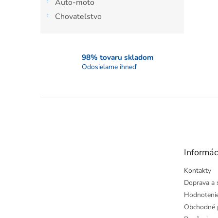
Auto-moto
Chovateľstvo
98% tovaru skladom
Odosielame ihneď
Z
á
p
ä
t
Informác
i
e
Kontakty
Doprava a 
Hodnoteni
Obchodné 