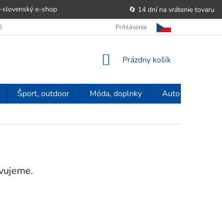
-slovenský e‑shop
🔄 14 dní na vrátenie tovaru
 OBCHODU
OBCHODNÉ PODMIENKY
Prihlásenie
POUČENIE O PRÁVE SP
NÁKUPNÝ
Prázdny košík
KOŠÍK
Šport, outdoor
Móda, doplnky
Auto-moto
avujeme.