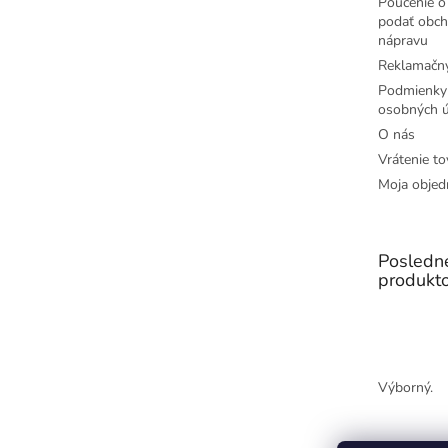
Poučenie o 
podať obch
nápravu
Reklamačný
Podmienky
osobných ú
O nás
Vrátenie to
Moja objed
Posledn
produkt
Výborný.