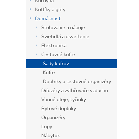
Kuchyňa
l
Kotlíky a grily
Domácnosť
Stolovanie a nápoje
Svietidlá a osvetlenie
Elektronika
Cestovné kufre
Sady kufrov
Kufre
Doplnky a cestovné organizéry
Difuzéry a zvlhčovače vzduchu
Vonné oleje, tyčinky
Bytové doplnky
Organizéry
Lupy
Nábytok