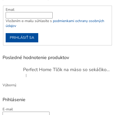
Email
Vložením e-mailu súhlasíte s
podmienkami ochrany osobných
údajov
PRIHLÁSIŤ SA
Posledné hodnotenie produktov
Perfect Home Tĺčik na mäso so sekáčikom, 56893
|
Hodnotenie produktu je 5 z 5 hviezdičiek.
Výborný.
Prihlásenie
E-mail