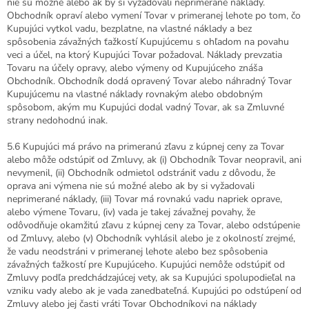
nie sú možné alebo ak by si vyžadovali neprimerané náklady.
Obchodník opraví alebo vymení Tovar v primeranej lehote po tom, čo
Kupujúci vytkol vadu, bezplatne, na vlastné náklady a bez
spôsobenia závažných ťažkostí Kupujúcemu s ohľadom na povahu
veci a účel, na ktorý Kupujúci Tovar požadoval. Náklady prevzatia
Tovaru na účely opravy, alebo výmeny od Kupujúceho znáša
Obchodník. Obchodník dodá opravený Tovar alebo náhradný Tovar
Kupujúcemu na vlastné náklady rovnakým alebo obdobným
spôsobom, akým mu Kupujúci dodal vadný Tovar, ak sa Zmluvné
strany nedohodnú inak.
5.6 Kupujúci má právo na primeranú zľavu z kúpnej ceny za Tovar
alebo môže odstúpiť od Zmluvy, ak (i) Obchodník Tovar neopravil, ani
nevymenil, (ii) Obchodník odmietol odstrániť vadu z dôvodu, že
oprava ani výmena nie sú možné alebo ak by si vyžadovali
neprimerané náklady, (iii) Tovar má rovnakú vadu napriek oprave,
alebo výmene Tovaru, (iv) vada je takej závažnej povahy, že
odôvodňuje okamžitú zľavu z kúpnej ceny za Tovar, alebo odstúpenie
od Zmluvy, alebo (v) Obchodník vyhlásil alebo je z okolností zrejmé,
že vadu neodstráni v primeranej lehote alebo bez spôsobenia
závažných ťažkostí pre Kupujúceho. Kupujúci nemôže odstúpiť od
Zmluvy podľa predchádzajúcej vety, ak sa Kupujúci spolupodieľal na
vzniku vady alebo ak je vada zanedbateľná. Kupujúci po odstúpení od
Zmluvy alebo jej časti vráti Tovar Obchodníkovi na náklady