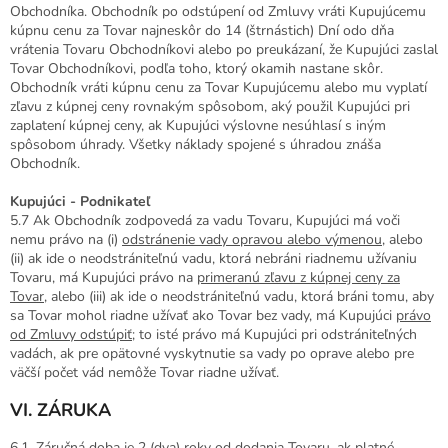
Obchodníka. Obchodník po odstúpení od Zmluvy vráti Kupujúcemu
kúpnu cenu za Tovar najneskôr do 14 (štrnástich) Dní odo dňa
vrátenia Tovaru Obchodníkovi alebo po preukázaní, že Kupujúci zaslal
Tovar Obchodníkovi, podľa toho, ktorý okamih nastane skôr.
Obchodník vráti kúpnu cenu za Tovar Kupujúcemu alebo mu vyplatí
zľavu z kúpnej ceny rovnakým spôsobom, aký použil Kupujúci pri
zaplatení kúpnej ceny, ak Kupujúci výslovne nesúhlasí s iným
spôsobom úhrady. Všetky náklady spojené s úhradou znáša
Obchodník.
Kupujúci - Podnikateľ
5.7 Ak Obchodník zodpovedá za vadu Tovaru, Kupujúci má voči
nemu právo na (i)
odstránenie vady opravou alebo výmenou
, alebo
(ii) ak ide o neodstrániteľnú vadu, ktorá nebráni riadnemu užívaniu
Tovaru, má Kupujúci právo na
primeranú zľavu z kúpnej ceny za
Tovar
, alebo (iii) ak ide o neodstrániteľnú vadu, ktorá bráni tomu, aby
sa Tovar mohol riadne užívať ako Tovar bez vady, má Kupujúci
právo
od Zmluvy odstúpiť
; to isté právo má Kupujúci pri odstrániteľných
vadách, ak pre opätovné vyskytnutie sa vady po oprave alebo pre
väčší počet vád nemôže Tovar riadne užívať.
VI. ZÁRUKA
6.1. Záručná doba je 2 (dva) roky od dodania Tovaru, ak platné