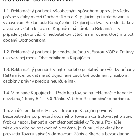
1.1. Reklamačný poriadok všeobecným spôsobom upravuje všetky
právne vzťahy medzi Obchodníkom a Kupujúcim, pri uplatňovaní a
vybavovaní Reklamácie Kupujúceho, týkajúcej sa kvality, nedostatkov
a vád vo vzťahu k Tovaru. Kupujúci má nárok na Reklamáciu v
prípade výskytu vád, či nedostatkov výlučne na Tovare, ktorý mu bol
dodaný Obchodníkom.
1.2. Reklamačný poriadok je neoddeliteľnou súčasťou VOP a Zmluvy
uzatvorenej medzi Obchodníkom a Kupujúcim.
1.3. Reklamačný poriadok v tejto podobe je platný pre všetky prípady
Reklamácie, pokiaľ nie sú dojednané osobitné podmienky, alebo ak
osobitný právny predpis neurčuje inak.
1.4. V prípade Kupujúcich – Podnikateľov, sa na reklamačné konanie
nevzťahujú body 5.4 – 5.6 článku V. tohto Reklamačného poriadku.
1.5. Za účelom kontroly stavu Tovaru je Kupujúci povinný
bezprostredne po prevzatí dodaného Tovaru skontrolovať jeho stav,
fyzickú neporušenosť a kompletnosť zásielky Tovaru. Pokiaľ je
zásielka viditeľne poškodená a zničená, je Kupujúci povinný bez
prevzatia Tovaru spísať s dopravcom Zápis o škode a bezodkladne