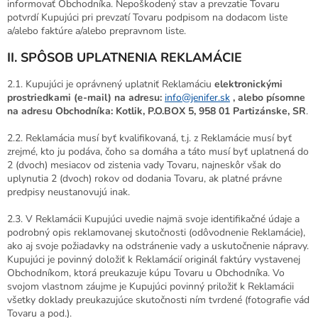
informovať Obchodníka. Nepoškodený stav a prevzatie Tovaru
potvrdí Kupujúci pri prevzatí Tovaru podpisom na dodacom liste
a/alebo faktúre a/alebo prepravnom liste.
II. SPÔSOB UPLATNENIA REKLAMÁCIE
2.1. Kupujúci je oprávnený uplatniť Reklamáciu
elektronickými
prostriedkami (e-mail) na adresu:
info@jenifer.sk
, alebo písomne
na adresu Obchodníka: Kotlik, P.O.BOX 5, 958 01 Partizánske, SR
.
2.2. Reklamácia musí byť kvalifikovaná, t.j. z Reklamácie musí byť
zrejmé, kto ju podáva, čoho sa domáha a táto musí byť uplatnená do
2 (dvoch) mesiacov od zistenia vady Tovaru, najneskôr však do
uplynutia 2 (dvoch) rokov od dodania Tovaru, ak platné právne
predpisy neustanovujú inak.
2.3. V Reklamácii Kupujúci uvedie najmä svoje identifikačné údaje a
podrobný opis reklamovanej skutočnosti (odôvodnenie Reklamácie),
ako aj svoje požiadavky na odstránenie vady a uskutočnenie nápravy.
Kupujúci je povinný doložiť k Reklamácií originál faktúry vystavenej
Obchodníkom, ktorá preukazuje kúpu Tovaru u Obchodníka. Vo
svojom vlastnom záujme je Kupujúci povinný priložiť k Reklamácii
všetky doklady preukazujúce skutočnosti ním tvrdené (fotografie vád
Tovaru a pod.).