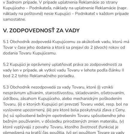
v žiadnom prípade. V prípade uplatnenia Reklamácie zo strany
Kupujúceho – Podnikateľa, náklady na uplatnenie Reklamácie (napr.
náklady na poštovné) nesie Kupujúci – Podnikateľ v každom prípade
samostatne.
V. ZODPOVEDNOSŤ ZA VADY
5.1 Obchodník zodpovedá Kupujúcemu za akúkoľvek vadu, ktorú má
Tovar v čase jeho dodania a ktorá sa prejaví do 2 (dvoch) rokov od
dodania Tovaru Kupujúcemu.
5.2 Kupujúci je oprávnený uplatňovať práva zo zodpovednosti za
vady len v prípade, ak vytkol vadu Tovaru v lehote podľa článku II
bod 2.2 tohto Reklamačného poriadku.
5.3 Obchodník nezodpovedá za vady Tovaru, ktoré (i) vznikli
nesprávnym užívaním, starostlivosťou, skladovaním, ošetrovaním,
údržbou, zásahom Kupujúceho, alebo mechanickým poškodením
Tovaru, (ii) o ktorých Kupujúci pri prevzatí Tovaru vedel, resp. bol na
vyslovene upozornený, (iii) pre ktoré bola poskytnutá zľava z Ceny,
(iv) sú spôsobené bežným opotrebením Tovaru spôsobeného jeho
bežným používaním, v dôsledku prirodzených zmien materiálu, (v)
ktoré vyplývajú z povahy Tovaru, ktorého životnosť (funkcia) je
obmedzená na kratší čas použitia, (vi) pri použitom Tovare za vady