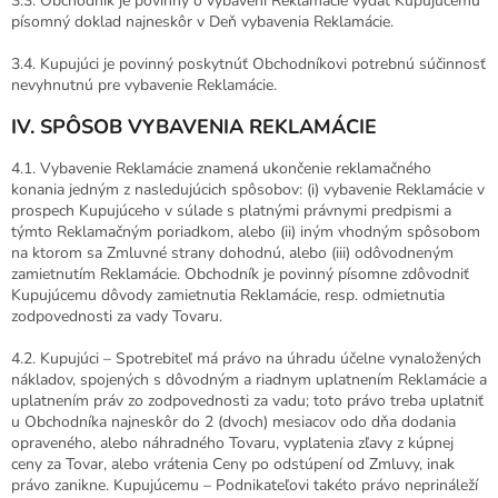
3.3. Obchodník je povinný o vybavení Reklamácie vydať Kupujúcemu
písomný doklad najneskôr v Deň vybavenia Reklamácie.
3.4. Kupujúci je povinný poskytnúť Obchodníkovi potrebnú súčinnosť
nevyhnutnú pre vybavenie Reklamácie.
IV. SPÔSOB VYBAVENIA REKLAMÁCIE
4.1. Vybavenie Reklamácie znamená ukončenie reklamačného
konania jedným z nasledujúcich spôsobov: (i) vybavenie Reklamácie v
prospech Kupujúceho v súlade s platnými právnymi predpismi a
týmto Reklamačným poriadkom, alebo (ii) iným vhodným spôsobom
na ktorom sa Zmluvné strany dohodnú, alebo (iii) odôvodneným
zamietnutím Reklamácie. Obchodník je povinný písomne zdôvodniť
Kupujúcemu dôvody zamietnutia Reklamácie, resp. odmietnutia
zodpovednosti za vady Tovaru.
4.2. Kupujúci – Spotrebiteľ má právo na úhradu účelne vynaložených
nákladov, spojených s dôvodným a riadnym uplatnením Reklamácie a
uplatnením práv zo zodpovednosti za vadu; toto právo treba uplatniť
u Obchodníka najneskôr do 2 (dvoch) mesiacov odo dňa dodania
opraveného, alebo náhradného Tovaru, vyplatenia zľavy z kúpnej
ceny za Tovar, alebo vrátenia Ceny po odstúpení od Zmluvy, inak
právo zanikne. Kupujúcemu – Podnikateľovi takéto právo neprináleží