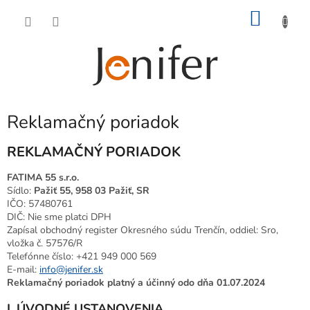
Prejsť
NÁKU
na
obsah
KOŠÍK
Reklamačný poriadok
REKLAMAČNÝ PORIADOK
FATIMA 55 s.r.o.
Sídlo:
Pažiť 55, 958 03 Pažiť, SR
IČO: 57480761
DIČ: Nie sme platci DPH
Zapísal obchodný register Okresného súdu Trenčín, oddiel: Sro,
vložka č. 57576/R
Telefónne číslo: +421 949 000 569
E-mail:
info@jenifer.sk
Reklamačný poriadok platný a účinný odo dňa 01.07.2024
I. ÚVODNÉ USTANOVENIA