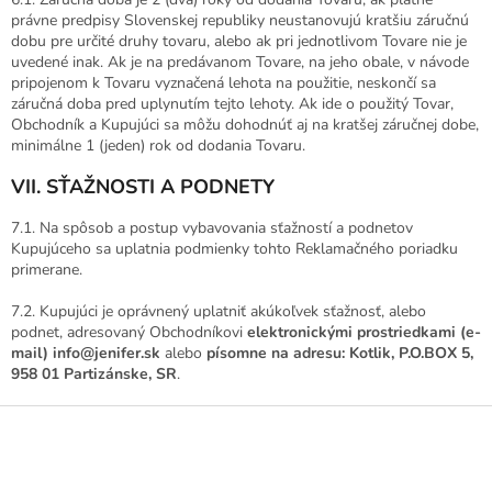
právne predpisy Slovenskej republiky neustanovujú kratšiu záručnú
dobu pre určité druhy tovaru, alebo ak pri jednotlivom Tovare nie je
uvedené inak. Ak je na predávanom Tovare, na jeho obale, v návode
pripojenom k Tovaru vyznačená lehota na použitie, neskončí sa
záručná doba pred uplynutím tejto lehoty. Ak ide o použitý Tovar,
Obchodník a Kupujúci sa môžu dohodnúť aj na kratšej záručnej dobe,
minimálne 1 (jeden) rok od dodania Tovaru.
VII. SŤAŽNOSTI A PODNETY
7.1. Na spôsob a postup vybavovania sťažností a podnetov
Kupujúceho sa uplatnia podmienky tohto Reklamačného poriadku
primerane.
7.2. Kupujúci je oprávnený uplatniť akúkoľvek sťažnosť, alebo
podnet, adresovaný Obchodníkovi
elektronickými prostriedkami (e-
mail) info@jenifer.sk
alebo
písomne na adresu: Kotlik, P.O.BOX 5,
958 01 Partizánske, SR
.
Z
á
p
ä