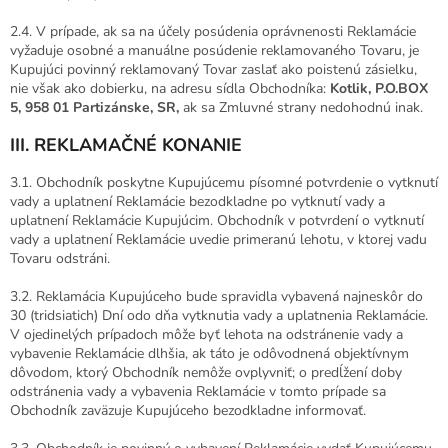
2.4. V prípade, ak sa na účely posúdenia oprávnenosti Reklamácie
vyžaduje osobné a manuálne posúdenie reklamovaného Tovaru, je
Kupujúci povinný reklamovaný Tovar zaslať ako poistenú zásielku,
nie však ako dobierku, na adresu sídla Obchodníka:
Kotlik, P.O.BOX
5, 958 01 Partizánske, SR,
ak sa Zmluvné strany nedohodnú inak.
III. REKLAMAČNÉ KONANIE
3.1. Obchodník poskytne Kupujúcemu písomné potvrdenie o vytknutí
vady a uplatnení Reklamácie bezodkladne po vytknutí vady a
uplatnení Reklamácie Kupujúcim. Obchodník v potvrdení o vytknutí
vady a uplatnení Reklamácie uvedie primeranú lehotu, v ktorej vadu
Tovaru odstráni.
3.2. Reklamácia Kupujúceho bude spravidla vybavená najneskôr do
30 (tridsiatich) Dní odo dňa vytknutia vady a uplatnenia Reklamácie.
V ojedinelých prípadoch môže byť lehota na odstránenie vady a
vybavenie Reklamácie dlhšia, ak táto je odôvodnená objektívnym
dôvodom, ktorý Obchodník nemôže ovplyvniť; o predĺžení doby
odstránenia vady a vybavenia Reklamácie v tomto prípade sa
Obchodník zaväzuje Kupujúceho bezodkladne informovať.