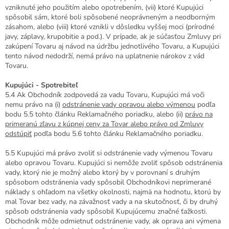
vzniknuté jeho použitím alebo opotrebením, (vii) ktoré Kupujúci
spôsobil sám, ktoré boli spôsobené neoprávneným a neodborným
zásahom, alebo (viii) ktoré vznikli v dôsledku vyššej moci (prírodné
javy, záplavy, krupobitie a pod.). V prípade, ak je súčasťou Zmluvy pri
zakúpení Tovaru aj návod na údržbu jednotlivého Tovaru, a Kupujúci
tento návod nedodrží, nemá právo na uplatnenie nárokov z vád
Tovaru.
Kupujúci - Spotrebiteľ
5.4 Ak Obchodník zodpovedá za vadu Tovaru, Kupujúci má voči
nemu právo na (i)
odstránenie vady opravou alebo výmenou
podľa
bodu 5.5 tohto článku Reklamačného poriadku, alebo (ii)
právo na
primeranú zľavu z kúpnej ceny za Tovar alebo právo od Zmluvy
odstúpiť
podľa bodu 5.6 tohto článku Reklamačného poriadku.
5.5 Kupujúci má právo zvoliť si odstránenie vady výmenou Tovaru
alebo opravou Tovaru. Kupujúci si nemôže zvoliť spôsob odstránenia
vady, ktorý nie je možný alebo ktorý by v porovnaní s druhým
spôsobom odstránenia vady spôsobil Obchodníkovi neprimerané
náklady s ohľadom na všetky okolnosti, najmä na hodnotu, ktorú by
mal Tovar bez vady, na závažnosť vady a na skutočnosť, či by druhý
spôsob odstránenia vady spôsobil Kupujúcemu značné ťažkosti.
Obchodník môže odmietnuť odstránenie vady, ak oprava ani výmena