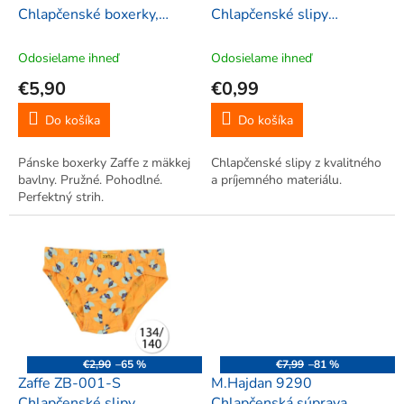
u
Chlapčenské boxerky,
Chlapčenské slipy
k
164/172, šedá
110/116, modrá
t
Odosielame ihneď
Odosielame ihneď
o
€5,90
€0,99
v
Do košíka
Do košíka
Pánske boxerky Zaffe z mäkkej
Chlapčenské slipy z kvalitného
bavlny. Pružné. Pohodlné.
a príjemného materiálu.
Perfektný strih.
€2,90
–65 %
€7,99
–81 %
Zaffe ZB-001-S
M.Hajdan 9290
Chlapčenské slipy
Chlapčenská súprava