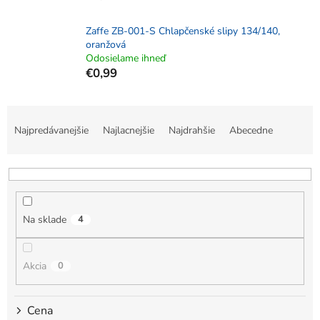
Zaffe ZB-001-S Chlapčenské slipy 134/140,
oranžová
Odosielame ihneď
€0,99
R
a
Najpredávanejšie
Najlacnejšie
Najdrahšie
Abecedne
d
e
n
i
e
Na sklade
4
p
r
o
Akcia
0
d
u
k
Cena
t