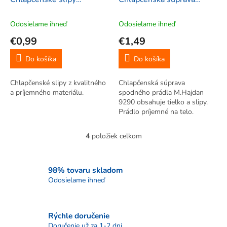
134/140, oranžová
spodného prádla, biela
128/56
Odosielame ihneď
Odosielame ihneď
€0,99
€1,49
Do košíka
Do košíka
Chlapčenské slipy z kvalitného
Chlapčenská súprava
a príjemného materiálu.
spodného prádla M.Hajdan
9290 obsahuje tielko a slipy.
Prádlo príjemné na telo.
4
položiek celkom
O
v
l
á
98% tovaru skladom
d
Odosielame ihneď
a
c
i
Rýchle doručenie
e
p
Doručenie už za 1-2 dni