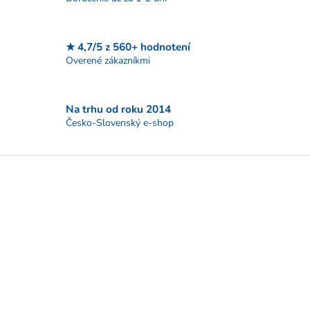
r
v
k
★ 4,7/5 z 560+ hodnotení
y
Overené zákazníkmi
v
ý
p
i
Na trhu od roku 2014
s
Česko-Slovenský e-shop
u
Z
á
p
ä
t
i
e