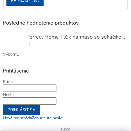
PRIHLÁSIŤ SA
Posledné hodnotenie produktov
Perfect Home Tĺčik na mäso so sekáčikom, 56893
|
Hodnotenie produktu je 5 z 5 hviezdičiek.
Výborný.
Prihlásenie
E-mail
Heslo
PRIHLÁSIŤ SA
Nová registrácia
Zabudnuté heslo
alebo