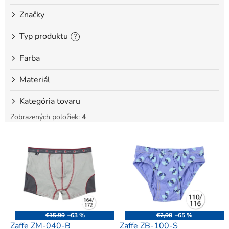
o
Značky
v
Typ produktu
?
Farba
Materiál
Kategória tovaru
Zobrazených položiek:
4
V
ý
p
i
s
p
r
o
€15,99
–63 %
€2,90
–65 %
d
Zaffe ZM-040-B
Zaffe ZB-100-S