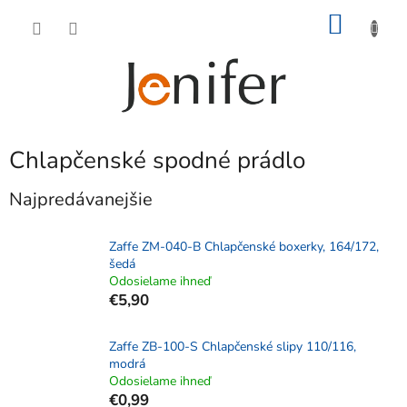
Prejsť
NÁKU
na
obsah
KOŠÍK
Chlapčenské spodné prádlo
Najpredávanejšie
Zaffe ZM-040-B Chlapčenské boxerky, 164/172,
šedá
Odosielame ihneď
€5,90
Zaffe ZB-100-S Chlapčenské slipy 110/116,
modrá
Odosielame ihneď
€0,99