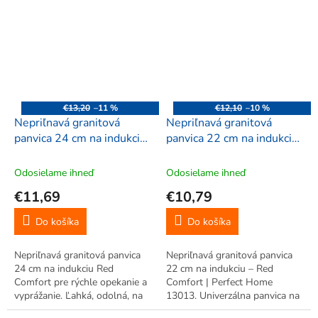
povrchom, ideálna na smaženie
grilovanie. S vonkajšou
a vyprážanie. Vhodná na
metalickou úpravou a
všetky sporáky vrátane
vnútorným granitovým
indukcie. Ľahká údržba,...
povrchom, vhodná na všetky
typy sporákov....
€13,20
–11 %
€12,10
–10 %
Nepriľnavá granitová
Nepriľnavá granitová
panvica 24 cm na indukciu
panvica 22 cm na indukciu
– Red Comfort | Perfect
– Red Comfort | Perfect
Home 14220
Home 13013
Odosielame ihneď
Odosielame ihneď
€11,69
€10,79
Do košíka
Do košíka
Nepriľnavá granitová panvica
Nepriľnavá granitová panvica
24 cm na indukciu Red
22 cm na indukciu – Red
Comfort pre rýchle opekanie a
Comfort | Perfect Home
vyprážanie. Ľahká, odolná, na
13013. Univerzálna panvica na
všetky sporáky, do umývačky.
indukciu s granitovým