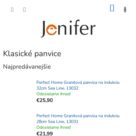
Prejsť
NÁKU
na
obsah
KOŠÍK
Klasické panvice
Najpredávanejšie
Perfect Home Granitová panvica na indukciu
32cm Sea Line, 13032
Odosielame ihneď
€25,90
Perfect Home Granitová panvica na indukciu
28cm Sea Line, 13031
Odosielame ihneď
€21,99