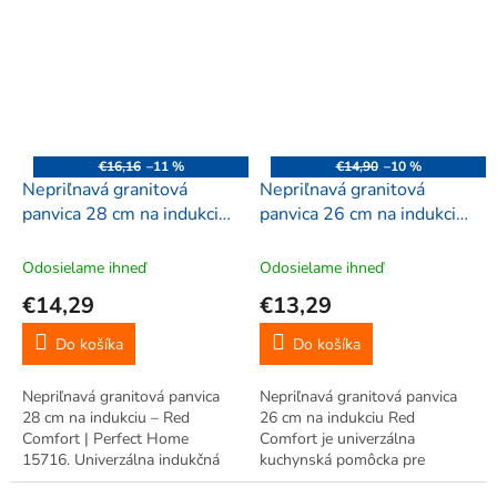
zdravé varenie s minimom
zdravé varenie s minimom
tuku, ergonomická rukoväť
tuku, ergonomická rukoväť
pohodlné používanie. Vhodná
pohodlné používanie. Vhodná
na všetky...
na všetky...
€16,16
–11 %
€14,90
–10 %
Nepriľnavá granitová
Nepriľnavá granitová
panvica 28 cm na indukciu
panvica 26 cm na indukciu
– Red Comfort | Perfect
– Red Comfort | Perfect
Home 15716
Home 28311
Odosielame ihneď
Odosielame ihneď
€14,29
€13,29
Do košíka
Do košíka
Nepriľnavá granitová panvica
Nepriľnavá granitová panvica
28 cm na indukciu – Red
26 cm na indukciu Red
Comfort | Perfect Home
Comfort je univerzálna
15716. Univerzálna indukčná
kuchynská pomôcka pre
panvica s granitovým
smaženie, vyprážanie a