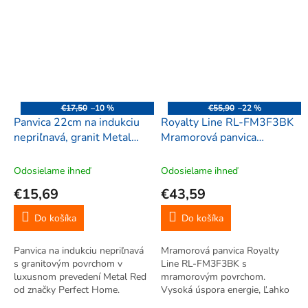
na všetky sporáky, aj
každodenné varenie.
grilovanie. Ľahké čistenie,
pokrievka nie je súčasťou.
€17,50
–10 %
€55,90
–22 %
Panvica 22cm na indukciu
Royalty Line RL-FM3F3BK
nepriľnavá, granit Metal
Mramorová panvica
Red, Perfect Home 10402
20/24/28 cm, 3 ks, čierna
Odosielame ihneď
Odosielame ihneď
€15,69
€43,59
Do košíka
Do košíka
Panvica na indukciu nepriľnavá
Mramorová panvica Royalty
s granitovým povrchom v
Line RL-FM3F3BK s
luxusnom prevedení Metal Red
mramorovým povrchom.
od značky Perfect Home.
Vysoká úspora energie, Ľahko
Priemer 22 cm, vhodná na
umývateľná. Zo zliatiny hliníka.