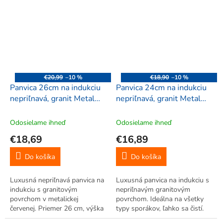
vhodná na smaženie,
granitovým nepriľnavým
vyprážanie i grilovanie na
povrchom a metalickou
všetkých typoch sporákov.
vonkajšou úpravou. Vhodná na
Ľahká (370 g),...
všetky sporáky...
€20,99
–10 %
€18,90
–10 %
Panvica 26cm na indukciu
Panvica 24cm na indukciu
nepriľnavá, granit Metal
nepriľnavá, granit Metal
Red, Perfect Home 10404
Red, Perfect Home 10403
Odosielame ihneď
Odosielame ihneď
€18,69
€16,89
Do košíka
Do košíka
Luxusná nepriľnavá panvica na
Luxusná panvica na indukciu s
indukciu s granitovým
nepriľnavým granitovým
povrchom v metalickej
povrchom. Ideálna na všetky
červenej. Priemer 26 cm, výška
typy sporákov, ľahko sa čistí.
5 cm, rukoväť 19 cm. Vhodná
Perfektná voľba pre