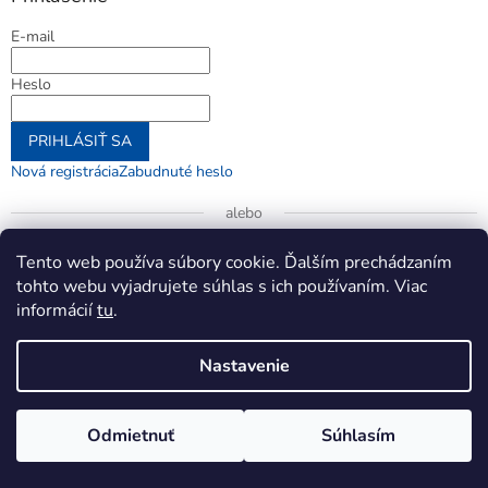
E-mail
Heslo
PRIHLÁSIŤ SA
Nová registrácia
Zabudnuté heslo
alebo
Prihlásiť sa cez Google
Tento web používa súbory cookie. Ďalším prechádzaním
tohto webu vyjadrujete súhlas s ich používaním. Viac
informácií
tu
.
Vytvoril Shoptet
Nastavenie
Copyright 2026
jenifer.sk
. Všetky práva vyhradené.
Upraviť
Odmietnuť
Súhlasím
nastavenie cookies