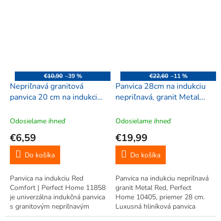
Bez pokrievky, nevhodná do
nepriľnavým povrchom pre
rúry. EAN 5999541202019.
ľahké vyprážanie, smaženie a
Perfektný úchop.
grilovanie. Vhodná na všetky
sporáky vrátane...
€10,90
–39 %
€22,60
–11 %
Nepriľnavá granitová
Panvica 28cm na indukciu
panvica 20 cm na indukciu
nepriľnavá, granit Metal
– Red Comfort | Perfect
Red, Perfect Home 10405
Home 11858
Odosielame ihneď
Odosielame ihneď
€6,59
€19,99
Do košíka
Do košíka
Panvica na indukciu Red
Panvica na indukciu nepriľnavá
Comfort | Perfect Home 11858
granit Metal Red, Perfect
je univerzálna indukčná panvica
Home 10405, priemer 28 cm.
s granitovým nepriľnavým
Luxusná hliníková panvica
povrchom. Priemer 20 cm,
indukčná nepriľnavá s