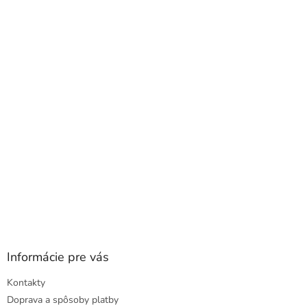
á
p
ä
t
i
e
Informácie pre vás
Kontakty
Doprava a spôsoby platby