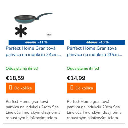
zdravé varenie s minimom
zdravé varenie s minimom
tuku, ergonomická rukoväť
tuku, ergonomická rukoväť
pohodlné používanie. Vhodná
pohodlné používanie. Vhodná
na všetky...
na všetky...
€20,90
–11 %
€16,80
–10 %
Perfect Home Granitová
Perfect Home Granitová
panvica na indukciu 24cm
panvica na indukciu 20cm
Sea Line, 13029
Sea Line, 12191
Odosielame ihneď
Odosielame ihneď
€18,59
€14,99
Do košíka
Do košíka
Perfect Home granitová
Perfect Home granitová
panvica na indukciu 24cm Sea
panvica na indukciu 20cm Sea
Line očarí morským dizajnom a
Line očarí morským dizajnom a
robustným hliníkovým telom.
robustným hliníkovým telom.
Nepriľnavý povrch umožňuje
Nepriľnavý povrch umožňuje