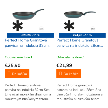
ý
p
i
s
p
r
o
€29,20
–11 %
€24,70
–10 %
d
Perfect Home Granitová
Perfect Home Granitová
u
panvica na indukciu 32cm
panvica na indukciu 28cm
k
Sea Line, 13032
Sea Line, 13031
t
Odosielame ihneď
Odosielame ihneď
o
€25,90
€21,99
v
Do košíka
Do košíka
Perfect Home granitová
Perfect Home granitová
panvica na indukciu 32cm Sea
panvica na indukciu 28cm Sea
Line očarí morským dizajnom a
Line očarí morským dizajnom a
robustným hliníkovým telom.
robustným hliníkovým telom.
Nepriľnavý povrch umožňuje
Nepriľnavý povrch umožňuje