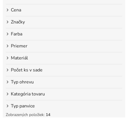
o
Cena
v
Značky
Farba
Priemer
Materiál
Počet ks v sade
Typ ohrevu
Kategória tovaru
Typ panvice
Zobrazených položiek:
14
V