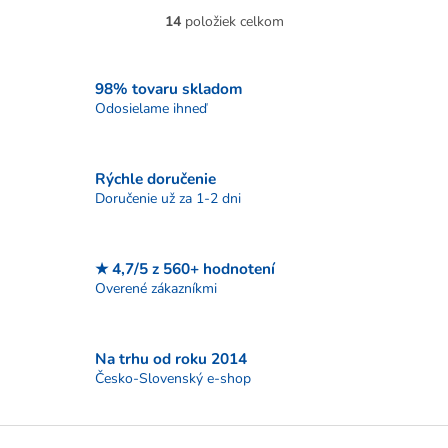
všetky typy sporákov vrátane
Odolná proti poškriabaniu,
14
položiek celkom
O
indukčných. Ľahko sa čistí,
hladké dno, vysoká kvalita. Na
v
neobsahuje škodlivé látky.
plynový, elektrický, keramický
l
Ideálna...
sporák aj...
á
98% tovaru skladom
d
Odosielame ihneď
a
c
i
Rýchle doručenie
e
p
Doručenie už za 1-2 dni
r
v
k
★ 4,7/5 z 560+ hodnotení
y
Overené zákazníkmi
v
ý
p
i
Na trhu od roku 2014
s
Česko-Slovenský e-shop
u
Z