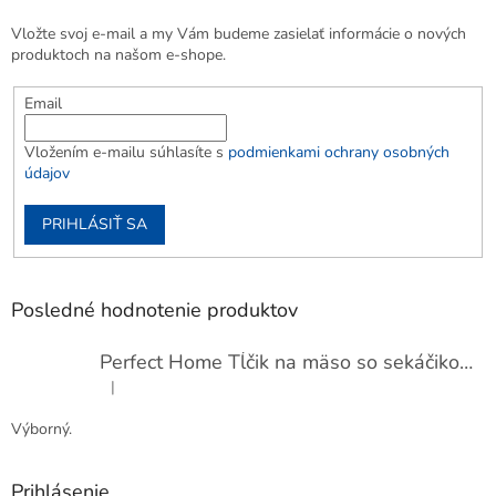
Vložte svoj e-mail a my Vám budeme zasielať informácie o nových
produktoch na našom e-shope.
Email
Vložením e-mailu súhlasíte s
podmienkami ochrany osobných
údajov
PRIHLÁSIŤ SA
Posledné hodnotenie produktov
Perfect Home Tĺčik na mäso so sekáčikom, 56893
|
Hodnotenie produktu je 5 z 5 hviezdičiek.
Výborný.
Prihlásenie