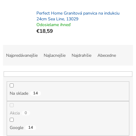
Perfect Home Granitová panvica na indukciu
24cm Sea Line, 13029
Odosielame ihneď
€18,59
R
a
Najpredávanejšie
Najlacnejšie
Najdrahšie
Abecedne
d
e
n
i
e
Na sklade
14
p
r
o
Akcia
0
d
u
k
Google
14
t