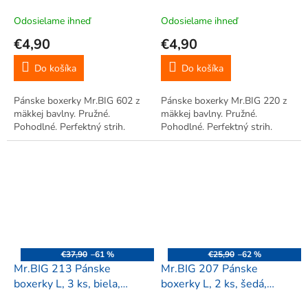
Odosielame ihneď
Odosielame ihneď
€4,90
€4,90
Do košíka
Do košíka
Pánske boxerky Mr.BIG 602 z
Pánske boxerky Mr.BIG 220 z
mäkkej bavlny. Pružné.
mäkkej bavlny. Pružné.
Pohodlné. Perfektný strih.
Pohodlné. Perfektný strih.
€37,90
–61 %
€25,90
–62 %
Mr.BIG 213 Pánske
Mr.BIG 207 Pánske
boxerky L, 3 ks, biela,
boxerky L, 2 ks, šedá,
čierna
červená