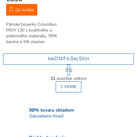
Do košíka
Pánske boxerky Columbus
MSH 130 z kvalitného a
príjemného materiálu. 95%
bavlna a 5% elastan.
NAČÍTAŤ 6 ĎALŠÍCH
S
1
2
t
O
r
21
položiek celkom
v
á
l
HORE
n
á
k
o
d
v
a
a
c
98% tovaru skladom
n
i
Odosielame ihneď
i
e
e
p
r