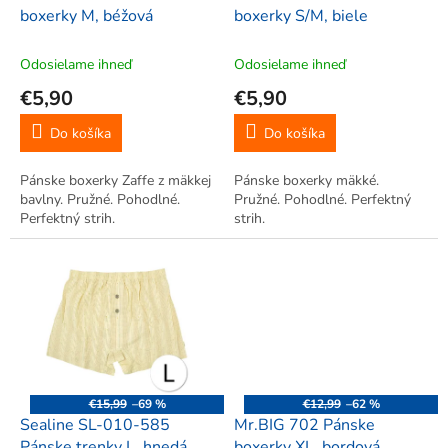
u
boxerky M, béžová
boxerky S/M, biele
k
t
Odosielame ihneď
Odosielame ihneď
o
€5,90
€5,90
v
Do košíka
Do košíka
Pánske boxerky Zaffe z mäkkej
Pánske boxerky mäkké.
bavlny. Pružné. Pohodlné.
Pružné. Pohodlné. Perfektný
Perfektný strih.
strih.
€15,99
–69 %
€12,99
–62 %
Sealine SL-010-585
Mr.BIG 702 Pánske
Pánske trenky L, hnedá
boxerky XL, bordová