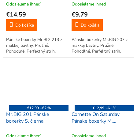
Odosielame ihneď
Odosielame ihneď
€14,59
€9,79
Do košíka
Do košíka
Pánske boxerky Mr.BIG 213 z
Pánske boxerky Mr.BIG 207 z
mäkkej bavlny. Pružné.
mäkkej bavlny. Pružné.
Pohodlné. Perfektný strih.
Pohodlné. Perfektný strih.
€12,99
–62 %
€12,99
–61 %
Mr.BIG 201 Pánske
Cornette On Saturday
boxerky S, čierna
Pánske boxerky M,
červená
Odosielame ihneď
Odosielame ihneď