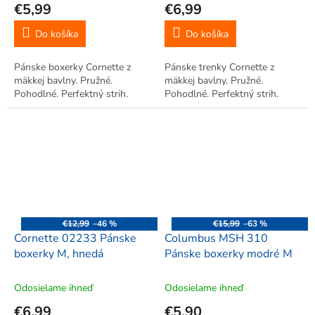
€5,99
€6,99
Do košíka
Do košíka
Pánske boxerky Cornette z
Pánske trenky Cornette z
mäkkej bavlny. Pružné.
mäkkej bavlny. Pružné.
Pohodlné. Perfektný strih.
Pohodlné. Perfektný strih.
€12,99
–46 %
€15,99
–63 %
Cornette 02233 Pánske
Columbus MSH 310
boxerky M, hnedá
Pánske boxerky modré M
Odosielame ihneď
Odosielame ihneď
€6,99
€5,90