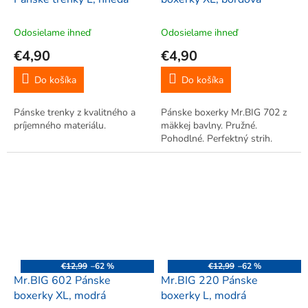
Odosielame ihneď
Odosielame ihneď
€4,90
€4,90
Do košíka
Do košíka
Pánske trenky z kvalitného a
Pánske boxerky Mr.BIG 702 z
príjemného materiálu.
mäkkej bavlny. Pružné.
Pohodlné. Perfektný strih.
€12,99
–62 %
€12,99
–62 %
Mr.BIG 602 Pánske
Mr.BIG 220 Pánske
boxerky XL, modrá
boxerky L, modrá