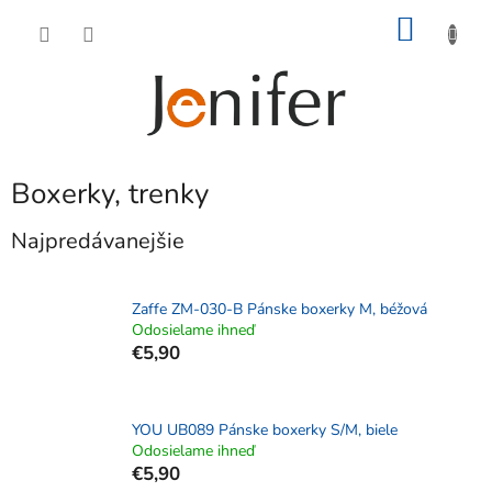
Prejsť
NÁKU
na
obsah
KOŠÍK
Boxerky, trenky
Najpredávanejšie
Zaffe ZM-030-B Pánske boxerky M, béžová
Odosielame ihneď
€5,90
YOU UB089 Pánske boxerky S/M, biele
Odosielame ihneď
€5,90