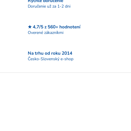
Rýchle doručenie
v
Doručenie už za 1-2 dni
k
y
v
ý
★ 4,7/5 z 560+ hodnotení
p
Overené zákazníkmi
i
s
u
Na trhu od roku 2014
Česko-Slovenský e-shop
Z
á
p
ä
t
i
e