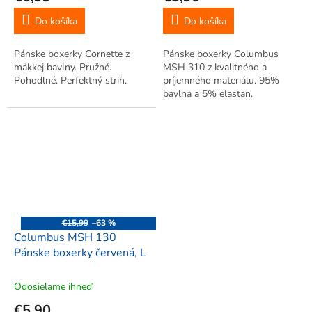
Do košíka
Do košíka
Pánske boxerky Cornette z
Pánske boxerky Columbus
mäkkej bavlny. Pružné.
MSH 310 z kvalitného a
Pohodlné. Perfektný strih.
príjemného materiálu. 95%
bavlna a 5% elastan.
€15,99
–63 %
Columbus MSH 130
Pánske boxerky červená, L
Odosielame ihneď
€5,90