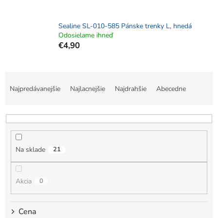
Sealine SL-010-585 Pánske trenky L, hnedá
Odosielame ihneď
€4,90
R
a
Najpredávanejšie
Najlacnejšie
Najdrahšie
Abecedne
d
e
n
i
e
Na sklade
21
p
r
o
Akcia
0
d
u
k
Cena
t