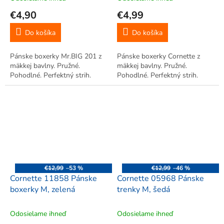
€4,90
€4,99
Do košíka
Do košíka
Pánske boxerky Mr.BIG 201 z
Pánske boxerky Cornette z
mäkkej bavlny. Pružné.
mäkkej bavlny. Pružné.
Pohodlné. Perfektný strih.
Pohodlné. Perfektný strih.
€12,99
–53 %
€12,99
–46 %
Cornette 11858 Pánske
Cornette 05968 Pánske
boxerky M, zelená
trenky M, šedá
Odosielame ihneď
Odosielame ihneď