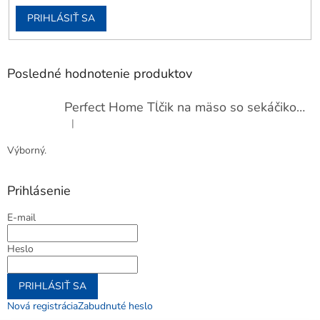
PRIHLÁSIŤ SA
Posledné hodnotenie produktov
Perfect Home Tĺčik na mäso so sekáčikom, 56893
|
Hodnotenie produktu je 5 z 5 hviezdičiek.
Výborný.
Prihlásenie
E-mail
Heslo
PRIHLÁSIŤ SA
Nová registrácia
Zabudnuté heslo