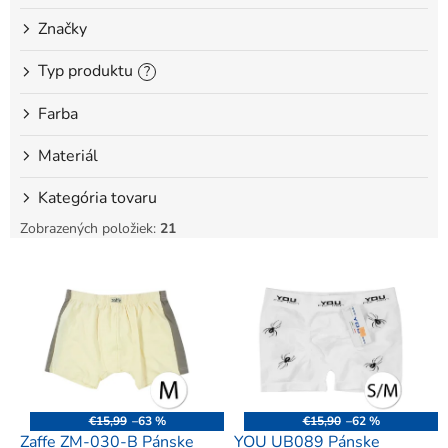
o
Značky
v
Typ produktu
?
Farba
Materiál
Kategória tovaru
Zobrazených položiek:
21
V
ý
p
i
s
p
r
o
€15,99
–63 %
€15,90
–62 %
d
Zaffe ZM-030-B Pánske
YOU UB089 Pánske