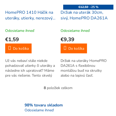
€12,59
–25 %
HomePRO 1410 Háčik na
Držiak na uterák 30cm,
uteráky, utierky, nerezový,
sivý, HomePRO DA261A
strieborný
Odosielame ihneď
Odosielame ihneď
€1,59
€9,39
Do košíka
Do košíka
Už vás nebaví stále niekde
Držiak na uteráky HomePRO
pohadzovať utierky či uteráky a
DA261A s flexibilnou
následne ich upratovať? Máme
montážou buď na skrutky
pre vás riešenie. Tento skvelý
alebo na lepivú časť.
háčik na uteráky, utierky
Univerzálny dizajn.
HomePRO 1410 vám zapadne
8
položiek celkom
O
rýchlo do domácnosti a uvidíte
v
aký to bude skvelý pomocník.
l
á
98% tovaru skladom
d
Odosielame ihneď
a