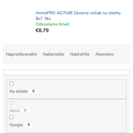
HomePRO AG704B Závesný vešiak na utierky,
8x7, 5ks
Odosielame ihneď
€8,79
R
a
Najpredávanejšie
Najlacnejšie
Najdrahšie
Abecedne
d
e
n
i
e
Na sklade
8
p
r
o
Akcia
0
d
u
k
Google
8
t