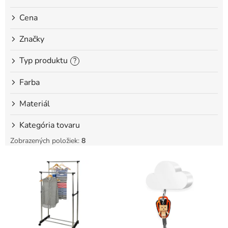
o
Cena
v
Značky
Typ produktu
?
Farba
Materiál
Kategória tovaru
Zobrazených položiek:
8
V
ý
p
i
s
p
r