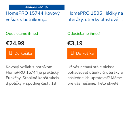
€64,29
–61 %
HomePRO 15744 Kovový
HomePRO 1505 Háčiky na
vešiak s botníkom,
uteráky, utierky plastové,
192x29x65 cm, čierny
transparentné 2ks
Odosielame ihneď
Odosielame ihneď
€24,99
€3,19
Do košíka
Do košíka
Kovový vešiak s botníkom
Už vás nebaví stále niekde
HomePRO 15744 je praktický.
pohadzovať utierky či uteráky a
Funkčný. Stabilná konštrukcia.
následne ich upratovať? Máme
3 poličky v spodnej časti. 18
pre vás riešenie. Tieto skvelé
háčikov na zavesenie oblečenia.
plastové háčiky na uteráky,
utierky HomePRO 1505 vám
zapadnú rýchlo do domácnosti
a uvidíte aký to budú...