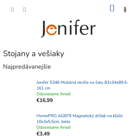
Prejsť
NÁKU
na
obsah
KOŠÍK
Stojany a vešiaky
Najpredávanejšie
Jenifer 5346 Mobilná skriňa na šaty 82x34x89,5-
161 cm
Odosielame ihneď
€16,99
HomePRO AG879 Magnetický držiak na kľúče
10x3x5,5cm, biela
Odosielame ihneď
€3,49