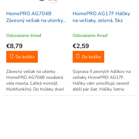
HomePRO AG704B
HomePRO AG17F Háčiky
Závesný vešiak na utierky,
na vešiaky, zelená, 5ks
8x7, 5ks
Odosielame ihneď
Odosielame ihneď
€8,79
€2,59
Do košíka
Do košíka
Závesný vešiak na utierky
Súprava 5 pevných háčikov na
HomePRO AG704B nezaberá
vešiaky HomePRO AG17F.
veľa miesta. Ľahká montáž.
Háčiky vám umožňujú zavesiť
Multifunkčný. Do hrúbky dverí
ďalší pár šiat. Háčiky šetria
2cm.
miesto v skrini. Z odolného
plastu. 5ks.