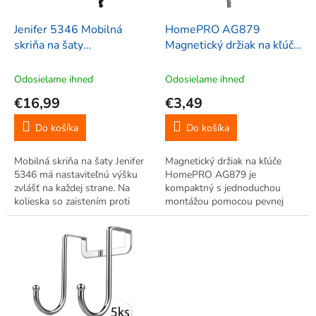
o
d
Jenifer 5346 Mobilná
HomePRO AG879
u
skriňa na šaty
Magnetický držiak na kľúče
k
82x34x89,5-161 cm
10x3x5,5cm, biela
t
Odosielame ihneď
Odosielame ihneď
o
€16,99
€3,49
v
Do košíka
Do košíka
Mobilná skriňa na šaty Jenifer
Magnetický držiak na kľúče
5346 má nastaviteľnú výšku
HomePRO AG879 je
zvlášť na každej strane. Na
kompaktný s jednoduchou
kolieska so zaistením proti
montážou pomocou pevnej
pohybu. Spodná polička na
pásky na zadnej strane. Aj pre
drobnosti.
viac kľúčov.