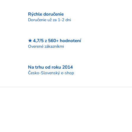
c
i
Rýchle doručenie
e
p
Doručenie už za 1-2 dni
r
v
k
★ 4,7/5 z 560+ hodnotení
y
Overené zákazníkmi
v
ý
p
i
Na trhu od roku 2014
s
Česko-Slovenský e-shop
u
Z
á
p
ä
t
i
e