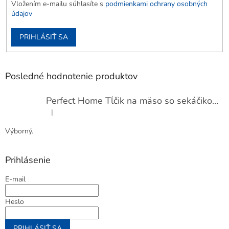
Vložením e-mailu súhlasíte s
podmienkami ochrany osobných
údajov
PRIHLÁSIŤ SA
Posledné hodnotenie produktov
Perfect Home Tĺčik na mäso so sekáčikom, 56893
|
Hodnotenie produktu je 5 z 5 hviezdičiek.
Výborný.
Prihlásenie
E-mail
Heslo
PRIHLÁSIŤ SA