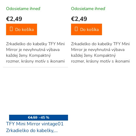
okrúhle, ružové
okrúhle, lososové
Odosielame ihneď
Odosielame ihneď
€2,49
€2,49
Do košíka
Do košíka
Zrkadielko do kabelky TFY Mini
Zrkadielko do kabelky TFY Mini
Mirror je nevyhnutná výbava
Mirror je nevyhnutná výbava
každej ženy. Kompaktný
každej ženy. Kompaktný
rozmer, krásny motív s ikonami
rozmer, krásny motív s ikonami
miest v štýle vintage. Klasické
miest v štýle vintage. Klasické
a zväčšovacie zrkadielko.
a zväčšovacie zrkadielko.
€4,59
–45 %
TFY Mini Mirror vintage01
Zrkadielko do kabelky,