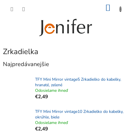
Prejsť
NÁKU
na
obsah
KOŠÍK
Zrkadielka
Najpredávanejšie
TFY Mini Mirror vintage5 Zrkadielko do kabelky,
hranaté, zelené
Odosielame ihneď
€2,49
TFY Mini Mirror vintage10 Zrkadielko do kabelky,
okrúhle, biele
Odosielame ihneď
€2,49