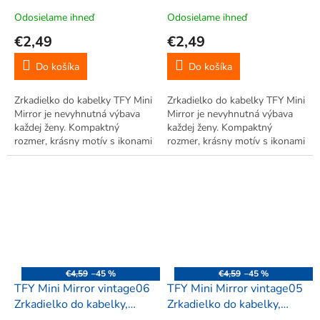
Odosielame ihneď
Odosielame ihneď
€2,49
€2,49
Do košíka
Do košíka
Zrkadielko do kabelky TFY Mini
Zrkadielko do kabelky TFY Mini
Mirror je nevyhnutná výbava
Mirror je nevyhnutná výbava
každej ženy. Kompaktný
každej ženy. Kompaktný
rozmer, krásny motív s ikonami
rozmer, krásny motív s ikonami
miest v štýle vintage. Klasické
miest v štýle vintage. Klasické
a zväčšovacie zrkadielko.
a zväčšovacie zrkadielko.
€4,59
–45 %
€4,59
–45 %
TFY Mini Mirror vintage06
TFY Mini Mirror vintage05
Zrkadielko do kabelky,
Zrkadielko do kabelky,