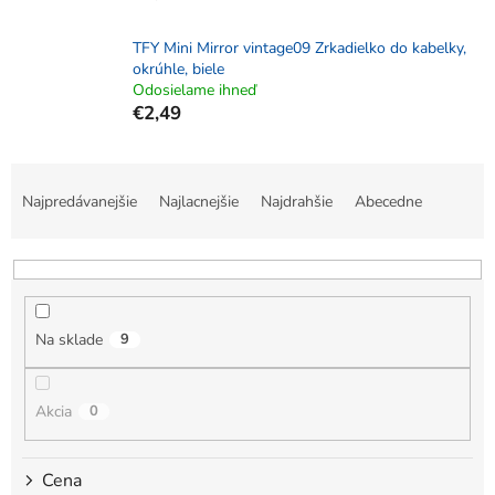
TFY Mini Mirror vintage09 Zrkadielko do kabelky,
okrúhle, biele
Odosielame ihneď
€2,49
R
a
Najpredávanejšie
Najlacnejšie
Najdrahšie
Abecedne
d
e
n
i
e
Na sklade
9
p
r
o
Akcia
0
d
u
k
Cena
t