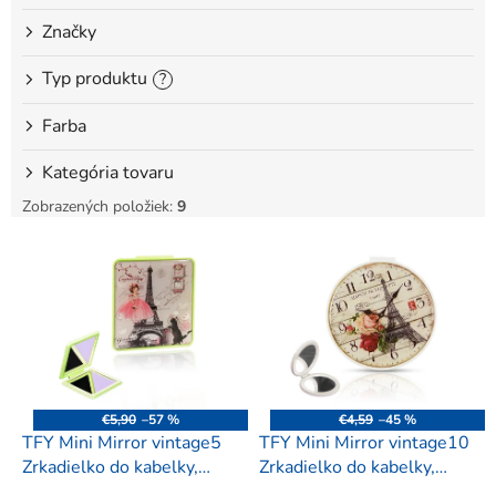
o
Značky
v
Typ produktu
?
Farba
Kategória tovaru
Zobrazených položiek:
9
V
ý
p
i
s
p
r
o
€5,90
–57 %
€4,59
–45 %
d
TFY Mini Mirror vintage5
TFY Mini Mirror vintage10
u
Zrkadielko do kabelky,
Zrkadielko do kabelky,
k
hranaté, zelené
okrúhle, biele