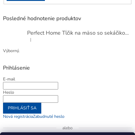
Posledné hodnotenie produktov
Perfect Home Tĺčik na mäso so sekáčikom, 56893
|
Hodnotenie produktu je 5 z 5 hviezdičiek.
Výborný.
Prihlásenie
E-mail
Heslo
PRIHLÁSIŤ SA
Nová registrácia
Zabudnuté heslo
alebo