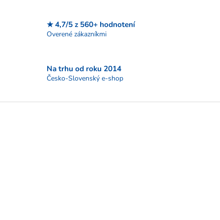
r
v
k
★ 4,7/5 z 560+ hodnotení
y
Overené zákazníkmi
v
ý
p
i
Na trhu od roku 2014
s
Česko-Slovenský e-shop
u
Z
á
p
ä
t
i
e