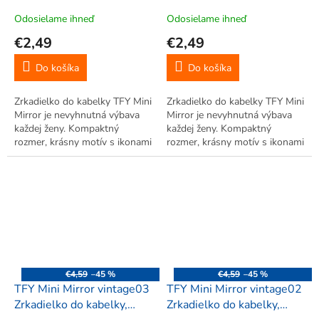
okrúhle, zelené
okrúhle, zelené
Odosielame ihneď
Odosielame ihneď
€2,49
€2,49
Do košíka
Do košíka
Zrkadielko do kabelky TFY Mini
Zrkadielko do kabelky TFY Mini
Mirror je nevyhnutná výbava
Mirror je nevyhnutná výbava
každej ženy. Kompaktný
každej ženy. Kompaktný
rozmer, krásny motív s ikonami
rozmer, krásny motív s ikonami
miest v štýle vintage. Klasické
miest v štýle vintage. Klasické
a zväčšovacie zrkadielko.
a zväčšovacie zrkadielko.
€4,59
–45 %
€4,59
–45 %
TFY Mini Mirror vintage03
TFY Mini Mirror vintage02
Zrkadielko do kabelky,
Zrkadielko do kabelky,