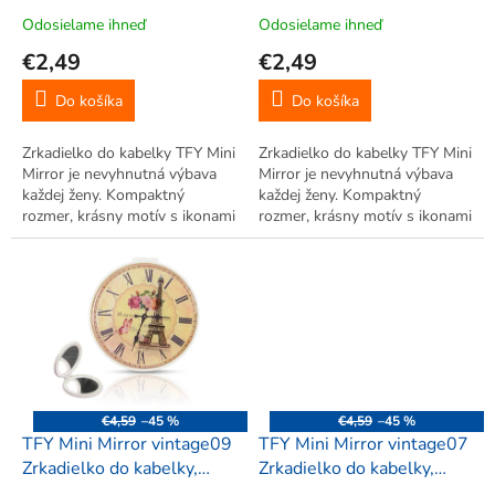
t
Odosielame ihneď
Odosielame ihneď
o
€2,49
€2,49
v
Do košíka
Do košíka
Zrkadielko do kabelky TFY Mini
Zrkadielko do kabelky TFY Mini
Mirror je nevyhnutná výbava
Mirror je nevyhnutná výbava
každej ženy. Kompaktný
každej ženy. Kompaktný
rozmer, krásny motív s ikonami
rozmer, krásny motív s ikonami
miest v štýle vintage. Klasické
miest v štýle vintage. Klasické
a zväčšovacie zrkadielko.
a zväčšovacie zrkadielko.
€4,59
–45 %
€4,59
–45 %
TFY Mini Mirror vintage09
TFY Mini Mirror vintage07
Zrkadielko do kabelky,
Zrkadielko do kabelky,
okrúhle, biele
okrúhle, krémové