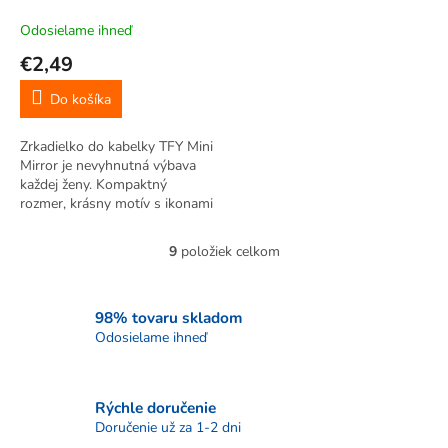
okrúhle, modré
Odosielame ihneď
€2,49
Do košíka
Zrkadielko do kabelky TFY Mini
Mirror je nevyhnutná výbava
každej ženy. Kompaktný
rozmer, krásny motív s ikonami
miest v štýle vintage. Klasické
a zväčšovacie zrkadielko.
9
položiek celkom
O
v
l
á
98% tovaru skladom
d
Odosielame ihneď
a
c
i
Rýchle doručenie
e
p
Doručenie už za 1-2 dni