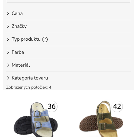
t
o
Cena
v
Značky
Typ produktu
?
Farba
Materiál
Kategória tovaru
Zobrazených položiek:
4
V
ý
p
i
s
p