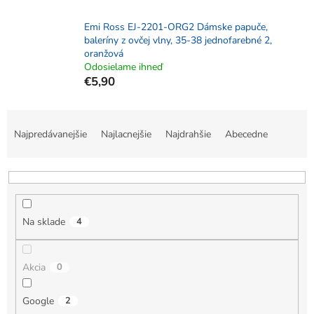
Emi Ross EJ-2201-ORG2 Dámske papuče,
baleríny z ovčej vlny, 35-38 jednofarebné 2,
oranžová
Odosielame ihneď
€5,90
R
a
Najpredávanejšie
Najlacnejšie
Najdrahšie
Abecedne
d
e
n
i
e
Na sklade
4
p
r
o
Akcia
0
d
u
k
Google
2