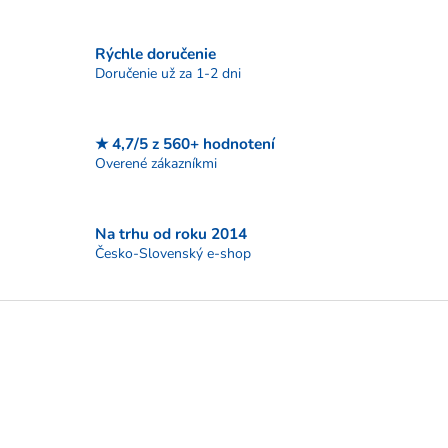
c
i
Rýchle doručenie
e
p
Doručenie už za 1-2 dni
r
v
k
★ 4,7/5 z 560+ hodnotení
y
Overené zákazníkmi
v
ý
p
i
Na trhu od roku 2014
s
Česko-Slovenský e-shop
u
Z
á
p
ä
t
i
e