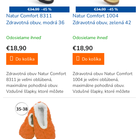
r
o
€34,99
–45 %
€34,99
–45 %
d
Natur Comfort 8311
Natur Comfort 1004
u
Zdravotná obuv, modrá 36
Zdravotná obuv, zelená 42
k
t
Odosielame ihneď
Odosielame ihneď
o
€18,90
€18,90
v
Do košíka
Do košíka
Zdravotná obuv Natur Comfort
Zdravotná obuv Natur Comfort
8311 je veľmi obľúbená,
1004 je veľmi obľúbená,
maximálne pohodlná obuv.
maximálne pohodlná obuv.
Vzdušné šľapky, ktoré môžete
Vzdušné šľapky, ktoré môžete
využiť ako zdravotnú obuv pre
využiť ako zdravotnú obuv pre
sestričky alebo lekárov,
sestričky alebo lekárov,
kuchárky, predavačky, ale aj pre
kuchárky, predavačky, ale aj pre
zamestnancov do výrobných
zamestnancov do výrobných
hál,...
hál.