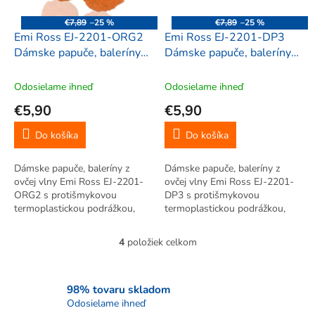
€7,89
–25 %
€7,89
–25 %
Emi Ross EJ-2201-ORG2
Emi Ross EJ-2201-DP3
Dámske papuče, baleríny z
Dámske papuče, baleríny z
ovčej vlny, 35-38
ovčej vlny, 35-38
jednofarebné 2, oranžová
jednofarebné 2, tmavo
Odosielame ihneď
Odosielame ihneď
ružová
€5,90
€5,90
Do košíka
Do košíka
Dámske papuče, baleríny z
Dámske papuče, baleríny z
ovčej vlny Emi Ross EJ-2201-
ovčej vlny Emi Ross EJ-2201-
ORG2 s protišmykovou
DP3 s protišmykovou
termoplastickou podrážkou,
termoplastickou podrážkou,
mäkučké, hebučké, príjemné na
mäkučké, hebučké, príjemné na
nosenie a na dotyk. Materiál:
nosenie a na dotyk. Materiál:
4
položiek celkom
O
65% ovčia vlna, 25% polyamid,
65% ovčia vlna, 25% polyamid,
v
10% polyakryl, Tepelná izolácia
10% polyakryl, Tepelná izolácia
l
4,7...
4,7...
á
98% tovaru skladom
d
Odosielame ihneď
a