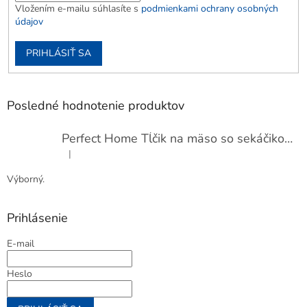
Vložením e-mailu súhlasíte s
podmienkami ochrany osobných
údajov
PRIHLÁSIŤ SA
Posledné hodnotenie produktov
Perfect Home Tĺčik na mäso so sekáčikom, 56893
|
Hodnotenie produktu je 5 z 5 hviezdičiek.
Výborný.
Prihlásenie
E-mail
Heslo