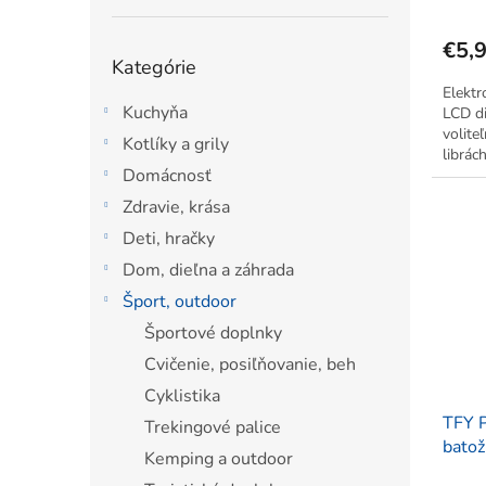
€5,
Preskočiť
Kategórie
kategórie
Elektr
Kuchyňa
LCD di
volite
Kotlíky a grily
librác
Domácnosť
upevn
a bezp
Zdravie, krása
Deti, hračky
Dom, dieľna a záhrada
Šport, outdoor
Športové doplnky
Cvičenie, posiľňovanie, beh
Cyklistika
TFY 
Trekingové palice
batož
Kemping a outdoor
50 k