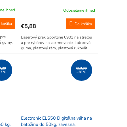
me ihneď
Odosielame ihneď
 košíka
Do košíka
€5,88
 pre
Laserový prak Sportline 0901 na streľbu
é gumy,
a pre rybárov na zakrmovanie. Latexová
guma, plastový rám, plastová rukoväť.
7,29
€13,99
17 %
–28 %
Electronic ELS50 Digitálna váha na
50 kg,
batožinu do 50kg, závesná,