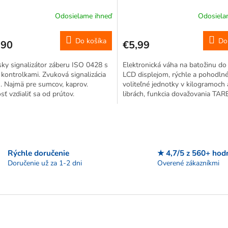
prenosná
Odosielame ihneď
Odosiela
Do košíka
Do
,90
€5,99
ky signalizátor záberu ISO 0428 s
Elektronická váha na batožinu do
kontrolkami. Zvuková signalizácia
LCD displejom, rýchle a pohodlné
. Najmä pre sumcov, kaprov.
voliteľné jednotky v kilogramoch
ť vzdialiť sa od prútov.
librách, funkcia dovažovania TARE
upevnenie predmetov na hák, je
a bezpečné, malé rozmery,...
O
v
l
á
Rýchle doručenie
★ 4,7/5 z 560+ hod
d
Doručenie už za 1-2 dni
Overené zákazníkmi
a
c
i
e
p
r
v