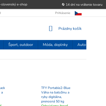
-slovenský e‑shop
🔄 14 dní na vrátenie tovaru
 OBCHODU
OBCHODNÉ PODMIENKY
Prihlásenie
POUČENIE O PRÁVE SP
NÁKUPNÝ
Prázdny košík
KOŠÍK
Šport, outdoor
Móda, doplnky
Auto-moto
lack
TFY Portable2-Blue
 a
Váha na batožinu a
ryby digitálna,
prenosná 50 kg
ď
Odosielame ihneď