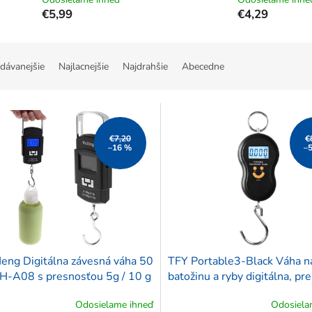
€5,99
€4,29
dávanejšie
Najlacnejšie
Najdrahšie
Abecedne
€7,20
€
–16 %
–
ng Digitálna závesná váha 50
TFY Portable3-Black Váha n
H-A08 s presnosťou 5g / 10 g
batožinu a ryby digitálna, pr
50 kg
Odosielame ihneď
Odosiela