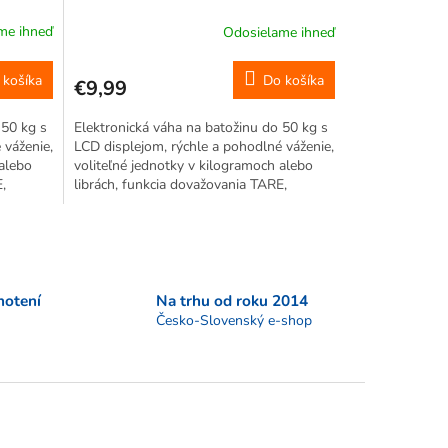
prenosná
me ihneď
Odosielame ihneď
 košíka
Do košíka
€9,99
 50 kg s
Elektronická váha na batožinu do 50 kg s
 váženie,
LCD displejom, rýchle a pohodlné váženie,
 alebo
voliteľné jednotky v kilogramoch alebo
,
librách, funkcia dovažovania TARE,
dnoduché
upevnenie predmetov na hák, jednoduché
a bezpečné, malé rozmery,...
notení
Na trhu od roku 2014
Česko-Slovenský e-shop