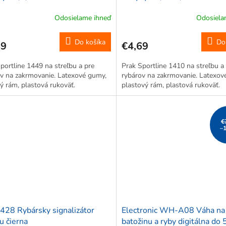
Odosielame ihneď
Odosiela
Do košíka
Do
89
€4,69
portline 1449 na streľbu a pre
Prak Sportline 1410 na streľbu a
v na zakrmovanie. Latexové gumy,
rybárov na zakrmovanie. Latexov
ý rám, plastová rukoväť.
plastový rám, plastová rukoväť.
€
–
428 Rybársky signalizátor
Electronic WH-A08 Váha na
u čierna
batožinu a ryby digitálna do 