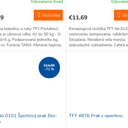
Odosielame ihneď
Odosiela
Do košíka
Do
29
€11,69
a batožinu a ryby TFY Portable1-
Kempingová stolička TFY No.613
 je závesná váha. Až do 50 kg - 0-
cestovanie, kempovanie, rybárčeni
d=5 g. Podporované jednotky kg,
Skladacia. Nezaberá veľa miesta.
n, oz. Funkcia TARA. Meranie teploty.
Jednoduché uskladnenie. Ľahká a
tické vypnutie.
funkčná. Jednoduchá manipulácia
a montáž. Nosnosť 60kg.
€14,99
–71 %
o.0101 Športový prak žlto-
TFY 4876 Prak s opierkou
y