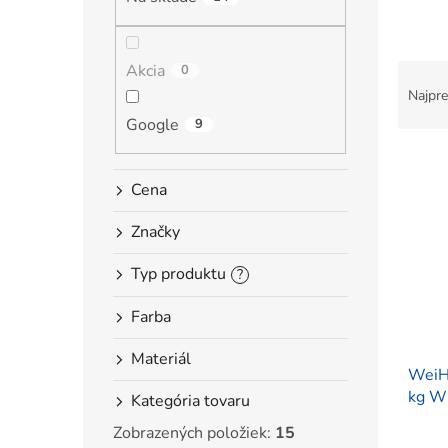
l
R
Akcia
0
a
Najpre
d
Google
9
e
V
n
ý
i
Cena
p
e
i
p
Značky
s
r
p
o
Typ produktu
?
r
d
o
u
Farba
d
k
u
t
Materiál
WeiHe
k
o
kg W
t
v
Kategória tovaru
o
Zobrazených položiek:
15
v