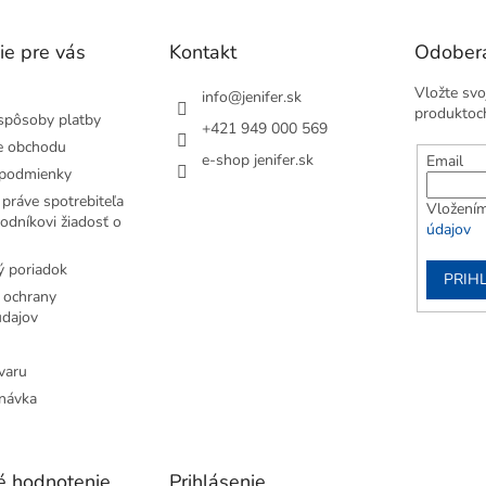
k
y
ie pre vás
Kontakt
Odobera
v
ý
p
Vložte svo
info
@
jenifer.sk
i
produktoc
spôsoby platby
+421 949 000 569
s
e obchodu
u
e-shop jenifer.sk
Email
podmienky
práve spotrebiteľa
Vložením
odníkovi žiadosť o
údajov
 poriadok
PRIH
 ochrany
dajov
varu
návka
é hodnotenie
Prihlásenie