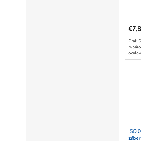
€7,
Prak S
rybáro
oceľov
ISO 0
záber