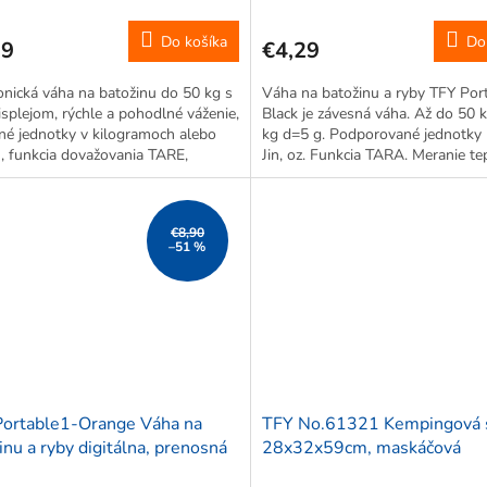
Do košíka
Do
99
€4,29
onická váha na batožinu do 50 kg s
Váha na batožinu a ryby TFY Por
splejom, rýchle a pohodlné váženie,
Black je závesná váha. Až do 50 
ľné jednotky v kilogramoch alebo
kg d=5 g. Podporované jednotky k
h, funkcia dovažovania TARE,
Jin, oz. Funkcia TARA. Meranie tep
enie predmetov na hák, jednoduché
Automatické vypnutie.
ečné, malé rozmery,...
€8,90
–51 %
Portable1-Orange Váha na
TFY No.61321 Kempingová s
inu a ryby digitálna, prenosná
28x32x59cm, maskáčová
g