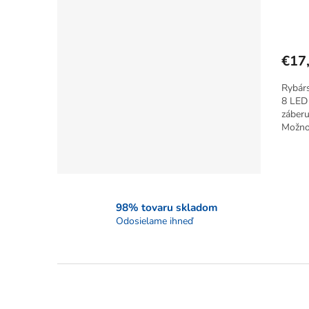
€17
Rybárs
8 LED 
záberu
Možnos
98% tovaru skladom
Odosielame ihneď
Z
á
p