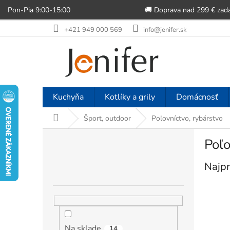
Pon-Pia 9:00-15:00
🚚 Doprava nad 299 € zad
Prejsť
+421 949 000 569
info@jenifer.sk
na
obsah
Kuchyňa
Kotlíky a grily
Domácnosť
Domov
Šport, outdoor
Poľovníctvo, rybárstvo
B
Poľo
o
č
Najpr
n
ý
p
a
n
e
Na sklade
14