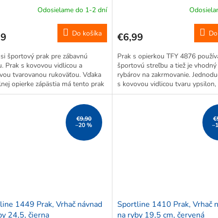
Odosielame do 1-2 dní
Odosiela
Do košíka
Do
29
€6,99
si športový prak pre zábavnú
Prak s opierkou TFY 4876 použív
u. Prak s kovovou vidlicou a
športovú streľbu a tiež je vhodný
ovou tvarovanou rukoväťou. Vďaka
rybárov na zakrmovanie. Jednodu
lnej opierke zápästia má tento prak
s kovovou vidlicou tvaru ypsilon,
dostrel a lepšiu presnosť mierenia.
pružnou gumou a s opierkou ruk
muníciu môžeme použiť oceľové gu
€9,90
€
–20 %
–
line 1449 Prak, Vrhač návnad
Sportline 1410 Prak, Vrhač 
by 24,5, čierna
na ryby 19,5 cm, červená