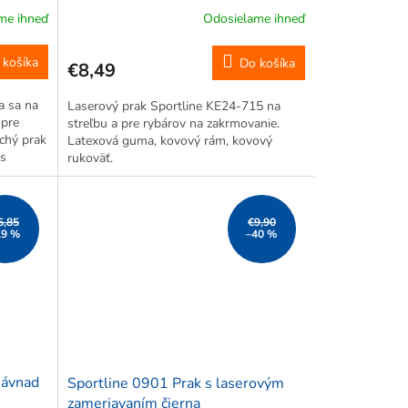
me ihneď
Odosielame ihneď
 košíka
Do košíka
€8,49
a sa na
Laserový prak Sportline KE24-715 na
 pre
streľbu a pre rybárov na zakrmovanie.
chý prak
Latexová guma, kovový rám, kovový
 s
rukoväť.
y. Ako
ľočky...
5,85
€9,90
19 %
–40 %
návnad
Sportline 0901 Prak s laserovým
zameriavaním čierna