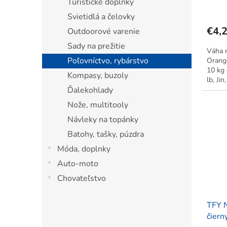
Turistické doplnky
Svietidlá a čelovky
€4,
Outdoorové varenie
Sady na prežitie
Váha n
Poľovníctvo, rybárstvo
Orange
10 kg 
Kompasy, buzoly
lb, Ji
Ďalekohlady
Automa
Nože, multitooly
Návleky na topánky
Batohy, tašky, púzdra
Móda, doplnky
Auto-moto
Chovateľstvo
TFY N
čiern