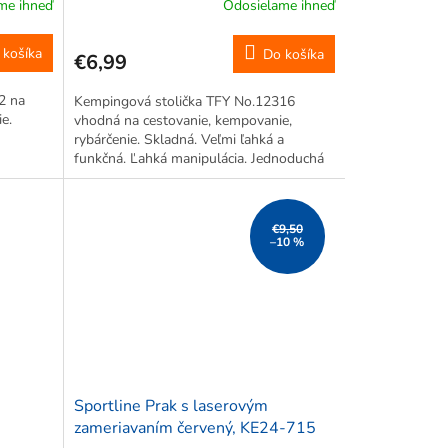
me ihneď
Odosielame ihneď
 košíka
Do košíka
€6,99
2 na
Kempingová stolička TFY No.12316
e.
vhodná na cestovanie, kempovanie,
rybárčenie. Skladná. Veľmi ľahká a
funkčná. Ľahká manipulácia. Jednoduchá
montáž. Rozmer rozloženej stoličky
28x32x59cm. Nosnosť 60kg.
€9,50
–10 %
Sportline Prak s laserovým
zameriavaním červený, KE24-715