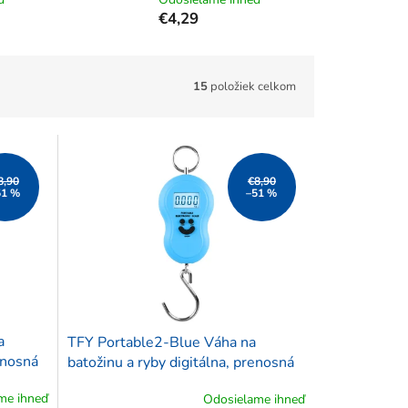
€4,29
15
položiek celkom
8,90
€8,90
51 %
–51 %
a
TFY Portable2-Blue Váha na
enosná
batožinu a ryby digitálna, prenosná
50 kg
me ihneď
Odosielame ihneď