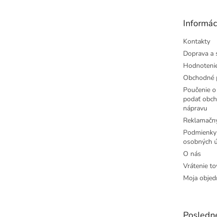
ä
t
Informác
i
e
Kontakty
Doprava a 
Hodnoteni
Obchodné 
Poučenie o 
podať obch
nápravu
Reklamačný
Podmienky
osobných ú
O nás
Vrátenie to
Moja objed
Posledn