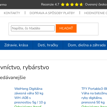
Recenzie 4.7
Overený česko
armo
KONTAKTY
DOPRAVA A SPÔSOBY PLATBY
HODNOTENIE
HĽADAŤ
Zdravie, krása
Deti, hračky
Dom, dieľna a záhrada
vníctvo, rybárstvo
edávanejšie
WeiHeng Digitálna
TFY Portable3-B
závesná váha 50 kg
Váha na batožinu
WH-A08 s
ryby digitálna,
presnosťou 5g / 10 g
prenosná 50 kg
Odosielame ihneď
Odosielame ihne