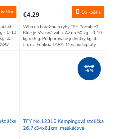
 košíka
Do košíka
€4,29
table3-
Váha na batožinu a ryby TFY Portable2-
kg - 0-10
Blue je závesná váha. Až do 50 kg - 0-10
g, lb,
kg d=5 g. Podporované jednotky kg, lb,
loty.
Jin, oz. Funkcia TARA. Meranie teploty.
Automatické vypnutie.
€7,49
–6 %
tolička
TFY No.12316 Kempingová stolička
26,7x34x61cm, maskáčová