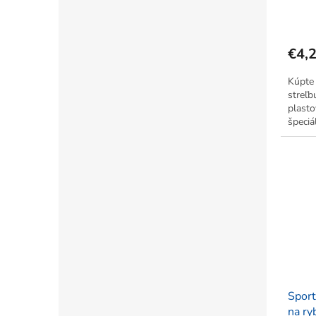
€4,
Kúpte 
streľb
plast
špeciá
väčší 
Sport
na ry