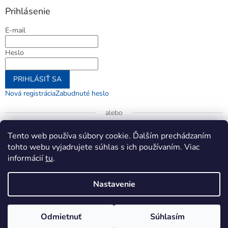
Prihlásenie
E-mail
Heslo
PRIHLÁSIŤ SA
Nová registrácia
Zabudnuté heslo
alebo
Prihlásiť sa cez Google
Tento web používa súbory cookie. Ďalším prechádzaním
tohto webu vyjadrujete súhlas s ich používaním. Viac
informácií
tu
.
Vytvoril Shoptet
Nastavenie
Copyright 2026
jenifer.sk
. Všetky práva vyhradené.
Upraviť
Odmietnuť
Súhlasím
nastavenie cookies