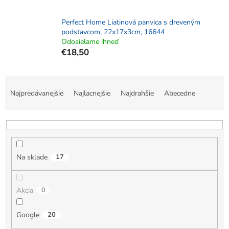
Perfect Home Liatinová panvica s dreveným
podstavcom, 22x17x3cm, 16644
Odosielame ihneď
€18,50
R
a
Najpredávanejšie
Najlacnejšie
Najdrahšie
Abecedne
d
e
n
i
e
Na sklade
17
p
r
o
Akcia
0
d
u
k
Google
20
t