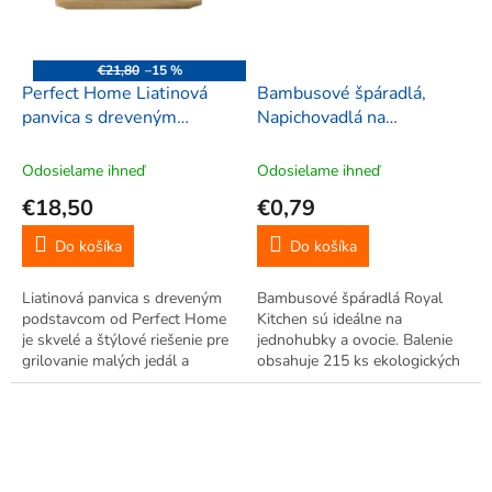
€21,80
–15 %
Perfect Home Liatinová
Bambusové špáradlá,
panvica s dreveným
Napichovadlá na
podstavcom, 22x17x3cm,
jednohubky, 215ks, Royal
16644
Kitchen RK-005441,
Odosielame ihneď
Odosielame ihneď
modré
€18,50
€0,79
Do košíka
Do košíka
Liatinová panvica s dreveným
Bambusové špáradlá Royal
podstavcom od Perfect Home
Kitchen sú ideálne na
je skvelé a štýlové riešenie pre
jednohubky a ovocie. Balenie
grilovanie malých jedál a
obsahuje 215 ks ekologických
príloh. Je vhodná na použitie
napichovadiel pre každú
na všetkých typoch sporákov
príležitosť.
(vrátane indukčných), ako aj v
rúre a na grile do 300 °C