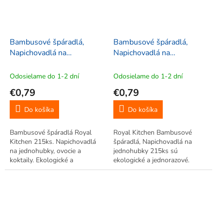
Bambusové špáradlá,
Bambusové špáradlá,
Napichovadlá na
Napichovadlá na
jednohubky, 215ks, Royal
jednohubky, 215ks, Royal
Kitchen RK-144500,
Kitchen RK-150044,
Odosielame do 1-2 dní
Odosielame do 1-2 dní
fialové
zelené
€0,79
€0,79
Do košíka
Do košíka
Bambusové špáradlá Royal
Royal Kitchen Bambusové
Kitchen 215ks. Napichovadlá
špáradlá, Napichovadlá na
na jednohubky, ovocie a
jednohubky 215ks sú
koktaily. Ekologické a
ekologické a jednorazové.
jednorázové. Ideálne na párty a
Ideálne na jednohubky, ovocie
finger food.
či finger food. Balenie 215ks
pre party. Praktické bambusové
napichovadlá pre domáce
oslavy.