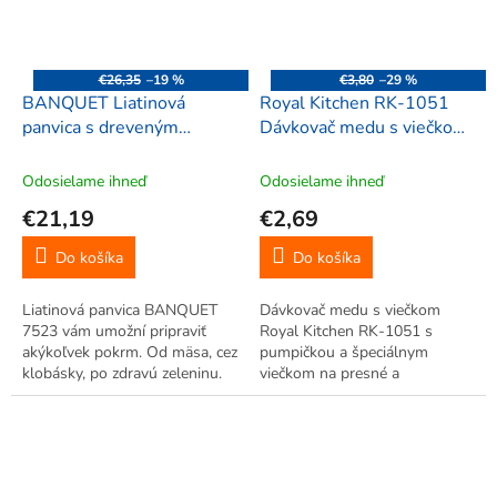
€26,35
–19 %
€3,80
–29 %
BANQUET Liatinová
Royal Kitchen RK-1051
panvica s dreveným
Dávkovač medu s viečkom
podstavcom,
8,5 cm, pre zaváraninové
26,5x17,5cm, 7523
poháre 0,7 L/1 kg, žltá
Odosielame ihneď
Odosielame ihneď
€21,19
€2,69
Do košíka
Do košíka
Liatinová panvica BANQUET
Dávkovač medu s viečkom
7523 vám umožní pripraviť
Royal Kitchen RK-1051 s
akýkoľvek pokrm. Od mäsa, cez
pumpičkou a špeciálnym
klobásky, po zdravú zeleninu.
viečkom na presné a
S dreveným podnosom. Z
jednoduché dávkovanie medu.
kvalitného liatinového
materiálu.