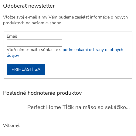
Odoberať newsletter
Vložte svoj e-mail a my Vám budeme zasielať informácie o nových
produktoch na našom e-shope.
Email
Vložením e-mailu súhlasíte s
podmienkami ochrany osobných
údajov
PRIHLÁSIŤ SA
Posledné hodnotenie produktov
Perfect Home Tĺčik na mäso so sekáčikom, 56893
|
Hodnotenie produktu je 5 z 5 hviezdičiek.
Výborný.