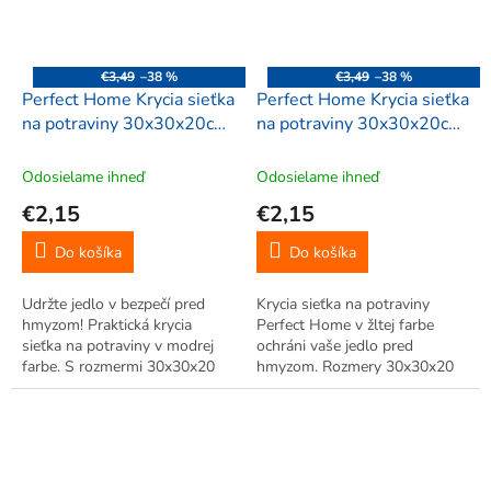
€3,49
–38 %
€3,49
–38 %
Perfect Home Krycia sieťka
Perfect Home Krycia sieťka
na potraviny 30x30x20cm,
na potraviny 30x30x20cm,
modrá, 550431
žltá, 043551
Odosielame ihneď
Odosielame ihneď
€2,15
€2,15
Do košíka
Do košíka
Udržte jedlo v bezpečí pred
Krycia sieťka na potraviny
hmyzom! Praktická krycia
Perfect Home v žltej farbe
sieťka na potraviny v modrej
ochráni vaše jedlo pred
farbe. S rozmermi 30x30x20
hmyzom. Rozmery 30x30x20
cm je ideálna ako sieťka na
cm, ľahká údržba, vhodná na
ovocie a koláče. Spoľahlivo
ovocie a koláče.
ochráni vaše dobroty doma aj
vonku.