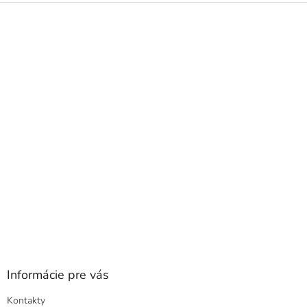
Z
á
p
ä
t
i
e
Informácie pre vás
Kontakty