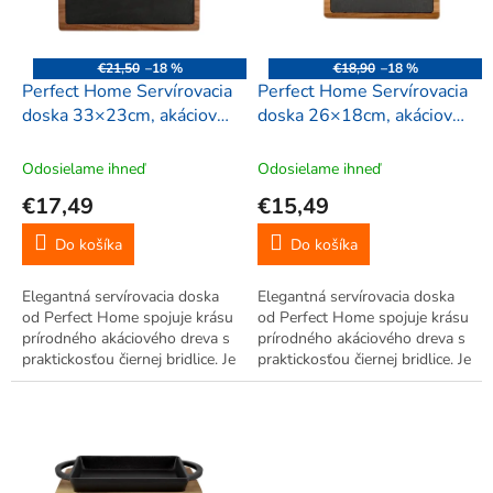
p
r
o
€21,50
–18 %
€18,90
–18 %
d
Perfect Home Servírovacia
Perfect Home Servírovacia
u
doska 33×23cm, akáciové
doska 26×18cm, akáciové
k
drevo/bridlica, 11806
drevo/bridlica, 28111
t
Odosielame ihneď
Odosielame ihneď
o
€17,49
€15,49
v
Do košíka
Do košíka
Elegantná servírovacia doska
Elegantná servírovacia doska
od Perfect Home spojuje krásu
od Perfect Home spojuje krásu
prírodného akáciového dreva s
prírodného akáciového dreva s
praktickosťou čiernej bridlice. Je
praktickosťou čiernej bridlice. Je
ideálnym riešením pre štýlové
ideálnym riešením pre štýlové
servírovanie a dodá vášmu
servírovanie a dodá vášmu
stolu nádych luxusu.
stolu nádych luxusu.