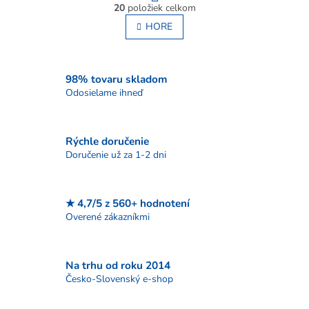
O
r
20
položiek celkom
v
á
l
HORE
n
á
k
o
d
v
a
a
c
98% tovaru skladom
n
i
Odosielame ihneď
i
e
e
p
r
Rýchle doručenie
v
Doručenie už za 1-2 dni
k
y
v
ý
★ 4,7/5 z 560+ hodnotení
p
Overené zákazníkmi
i
s
u
Na trhu od roku 2014
Česko-Slovenský e-shop