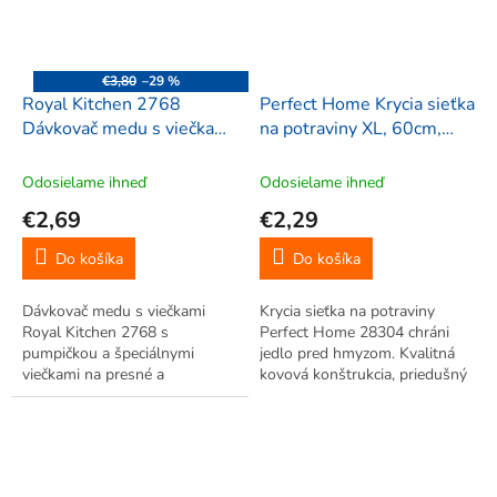
€3,80
–29 %
Royal Kitchen 2768
Perfect Home Krycia sieťka
Dávkovač medu s viečkami
na potraviny XL, 60cm,
8,5/6,5cm, žltá
biela, 28304
Odosielame ihneď
Odosielame ihneď
€2,69
€2,29
Do košíka
Do košíka
Dávkovač medu s viečkami
Krycia sieťka na potraviny
Royal Kitchen 2768 s
Perfect Home 28304 chráni
pumpičkou a špeciálnymi
jedlo pred hmyzom. Kvalitná
viečkami na presné a
kovová konštrukcia, priedušný
jednoduché dávkovanie medu.
materiál. Na použitie vonku aj
vnútri. Zaberá málo miesta,
ľahko sa rozkladá. Ľahká
údržba.