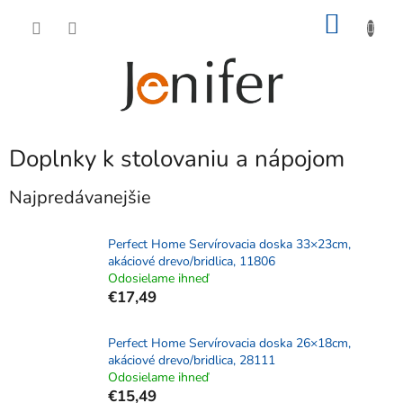
Prejsť
NÁKU
na
obsah
KOŠÍK
Doplnky k stolovaniu a nápojom
Najpredávanejšie
Perfect Home Servírovacia doska 33×23cm,
akáciové drevo/bridlica, 11806
Odosielame ihneď
€17,49
Perfect Home Servírovacia doska 26×18cm,
akáciové drevo/bridlica, 28111
Odosielame ihneď
€15,49