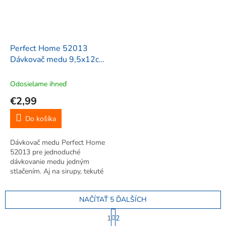
Perfect Home 52013
Dávkovač medu 9,5x12cm,
transparentný
Odosielame ihneď
€2,99
Do košíka
Dávkovač medu Perfect Home
52013 pre jednoduché
dávkovanie medu jedným
stlačením. Aj na sirupy, tekuté
cukre či čokoládu. Telo zo skla.
NAČÍTAŤ 5 ĎALŠÍCH
S
1
2
t