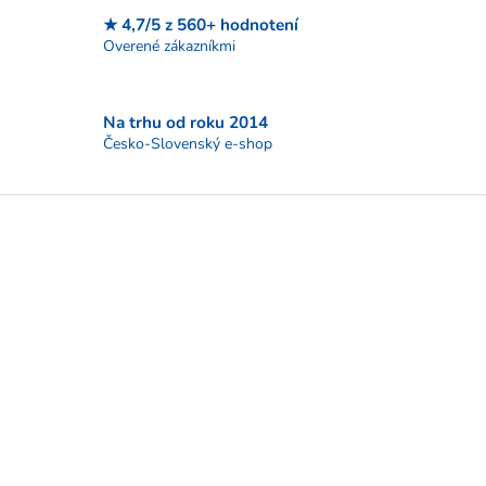
k
★ 4,7/5 z 560+ hodnotení
y
Overené zákazníkmi
v
ý
p
i
Na trhu od roku 2014
s
Česko-Slovenský e-shop
u
Z
á
p
ä
t
i
e