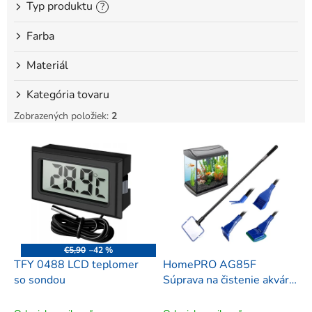
Typ produktu
?
Farba
Materiál
Kategória tovaru
Zobrazených položiek:
2
V
ý
p
i
s
p
r
o
€5,90
–42 %
d
TFY 0488 LCD teplomer
HomePRO AG85F
u
so sondou
Súprava na čistenie akvária
k
5v1
t