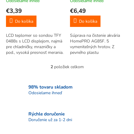
Odosielame ihneď
Odosielame ihneď
o
€3,39
€6,49
v
Do košíka
Do košíka
LCD teplomer so sondou TFY
Súprava na čistenie akvária
0488s s LCD displejom, najmä
HomePRO AG85F. 5
pre chladničky, mrazničky a
vymeniteľných hrotov. Z
pod., vysoká presnosť merania.
pevného plastu
2
položiek celkom
O
v
l
á
98% tovaru skladom
d
Odosielame ihneď
a
c
i
Rýchle doručenie
e
p
Doručenie už za 1-2 dni
r
v