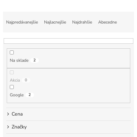
R
a
Najpredávanejšie
Najlacnejšie
Najdrahšie
Abecedne
d
e
n
i
e
Na sklade
2
p
r
o
Akcia
0
d
u
k
Google
2
t
o
Cena
v
Značky