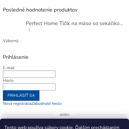
Posledné hodnotenie produktov
Perfect Home Tĺčik na mäso so sekáčikom, 56893
|
Hodnotenie produktu je 5 z 5 hviezdičiek.
Výborný.
Prihlásenie
E-mail
Heslo
PRIHLÁSIŤ SA
Nová registrácia
Zabudnuté heslo
alebo
Prihlásiť sa cez Google
Tento web používa súbory cookie. Ďalším prechádzaním