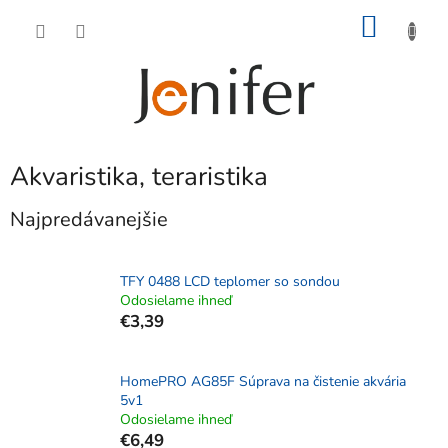
Prejsť
NÁKU
na
obsah
KOŠÍK
Akvaristika, teraristika
Najpredávanejšie
TFY 0488 LCD teplomer so sondou
Odosielame ihneď
€3,39
HomePRO AG85F Súprava na čistenie akvária
5v1
Odosielame ihneď
€6,49