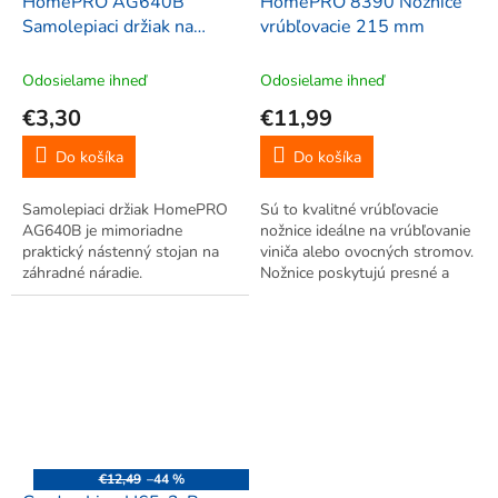
HomePRO AG640B
HomePRO 8390 Nožnice
Samolepiaci držiak na
vrúbľovacie 215 mm
záhradné náradie 8x8cm
Odosielame ihneď
Odosielame ihneď
€3,30
€11,99
Do košíka
Do košíka
Samolepiaci držiak HomePRO
Sú to kvalitné vrúbľovacie
AG640B je mimoriadne
nožnice ideálne na vrúbľovanie
praktický nástenný stojan na
viniča alebo ovocných stromov.
záhradné náradie.
Nožnice poskytujú presné a
čisté rezy. Sú ľahké a skvelo
padnú do ruky. 3 nástavce.
€12,49
–44 %