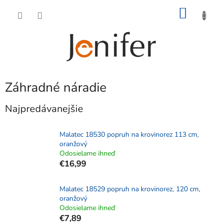
Prejsť
NÁKU
na
obsah
KOŠÍK
Záhradné náradie
Najpredávanejšie
Malatec 18530 popruh na krovinorez 113 cm,
oranžový
Odosielame ihneď
€16,99
Malatec 18529 popruh na krovinorez, 120 cm,
oranžový
Odosielame ihneď
€7,89