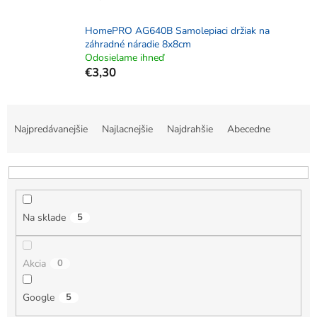
HomePRO AG640B Samolepiaci držiak na
záhradné náradie 8x8cm
Odosielame ihneď
€3,30
R
a
Najpredávanejšie
Najlacnejšie
Najdrahšie
Abecedne
d
e
n
i
e
Na sklade
5
p
r
o
Akcia
0
d
u
k
Google
5
t