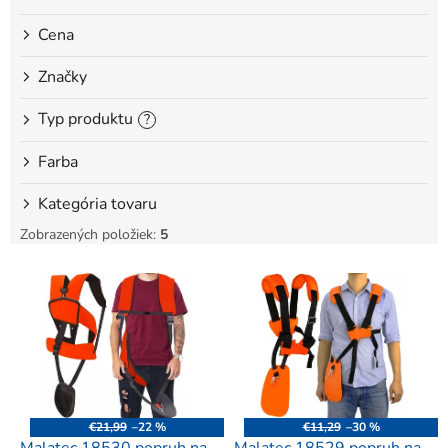
o
Cena
v
Značky
Typ produktu
?
Farba
Kategória tovaru
Zobrazených položiek:
5
V
ý
p
i
s
p
r
o
€21,99
–22 %
€11,29
–30 %