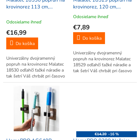
d
Malatec 18530 popruh na
Malatec 18529 popruh na
u
krovinorez 113 cm,
krovinorez, 120 cm,
k
oranžový
oranžový
Odosielame ihneď
Priemerné
t
Odosielame ihneď
hodnotenie
€7,89
o
produktu
€16,99
v
je
Do košíka
5,0
Do košíka
z
Univerzálny dvojramenný
5
Univerzálny dvojramenný
popruh na krovinorez Malatec
hviezdičiek.
popruh na krovinorez Malatec
18529 odľahčí ťažké náradie a
18530 odľahčí ťažké náradie a
tak šetrí Váš chrbát pri časovo
tak šetrí Váš chrbát pri časovo
náročnej práci. Krovinorez k
náročnej práci. Krovinorez k
popruhu jednoducho pripnete.
popruhu jednoducho pripnete.
Nastaviteľné ramenné popruhy
Nastaviteľné ramenné popruhy
zabezpečia komfort pri...
zabezpečia komfort pri...
€14,39
–16 %