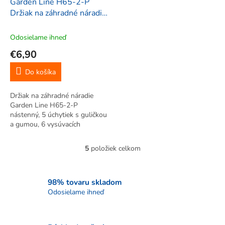
Garden Line H65-2-P
Držiak na záhradné náradie
fialový
Odosielame ihneď
€6,90
Do košíka
Držiak na záhradné náradie
Garden Line H65-2-P
nástenný, 5 úchytiek s guličkou
a gumou, 6 vysúvacích
úchytiek, ľahká inštalácia,
montážne súčiastky, fialové
5
položiek celkom
O
prevedenie, pre záhradné aj
v
dieľňové náradie, 2 ks
l
náhradných gumových...
á
98% tovaru skladom
d
Odosielame ihneď
a
c
i