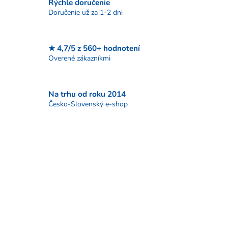
Rýchle doručenie
e
p
Doručenie už za 1-2 dni
r
v
k
★ 4,7/5 z 560+ hodnotení
y
Overené zákazníkmi
v
ý
p
i
Na trhu od roku 2014
s
Česko-Slovenský e-shop
u
Z
á
p
ä
t
i
e