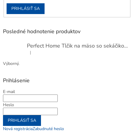
PRIHLÁSIŤ SA
Posledné hodnotenie produktov
Perfect Home Tĺčik na mäso so sekáčikom, 56893
|
Hodnotenie produktu je 5 z 5 hviezdičiek.
Výborný.
Prihlásenie
E-mail
Heslo
PRIHLÁSIŤ SA
Nová registrácia
Zabudnuté heslo