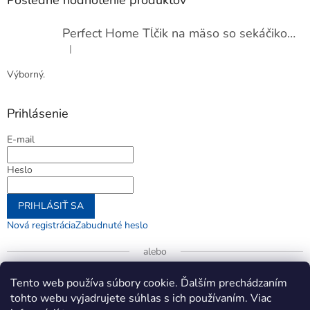
Posledné hodnotenie produktov
Perfect Home Tĺčik na mäso so sekáčikom, 56893
|
Hodnotenie produktu je 5 z 5 hviezdičiek.
Výborný.
Prihlásenie
E-mail
Heslo
PRIHLÁSIŤ SA
Nová registrácia
Zabudnuté heslo
alebo
Prihlásiť sa cez Google
Tento web používa súbory cookie. Ďalším prechádzaním
tohto webu vyjadrujete súhlas s ich používaním. Viac