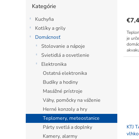
Preskočiť
v
Kategórie
kategórie
Kuchyňa
€7,
Kotlíky a grily
Teplo
Domácnosť
je urč
domácn
Stolovanie a nápoje
akvakul
Svietidlá a osvetlenie
nemocn
Meranie
Elektronika
Ostatná elektronika
Budíky a hodiny
Masážné prístroje
Váhy, pomôcky na váženie
Herné konzoly a hry
Teplomery, meteostanice
KTJ T
Párty svetlá a doplnky
vlhko
Kamery, alarmy