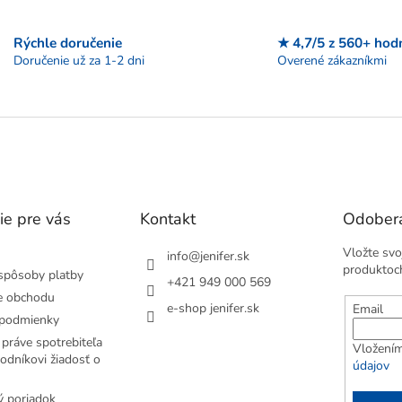
k
y
Rýchle doručenie
★ 4,7/5 z 560+ hod
v
Doručenie už za 1-2 dni
Overené zákazníkmi
ý
p
i
s
u
ie pre vás
Kontakt
Odobera
Vložte svo
info
@
jenifer.sk
produktoc
spôsoby platby
+421 949 000 569
e obchodu
e-shop jenifer.sk
Email
podmienky
práve spotrebiteľa
Vložením
odníkovi žiadosť o
údajov
 poriadok