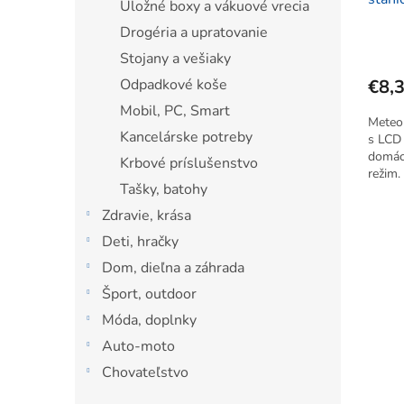
Úložné boxy a vákuové vrecia
Drogéria a upratovanie
Stojany a vešiaky
Odpadkové koše
€8,
Mobil, PC, Smart
Meteo
Kancelárske potreby
s LCD 
domácn
Krbové príslušenstvo
režim.
Tašky, batohy
Zabudo
vlhkos
Zdravie, krása
Deti, hračky
Dom, dieľna a záhrada
Šport, outdoor
Móda, doplnky
Auto-moto
Chovateľstvo