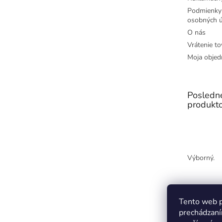
Podmienky
osobných ú
O nás
Vrátenie to
Moja objed
Posledn
produkt
Výborný.
Tento web p
prechádzaní