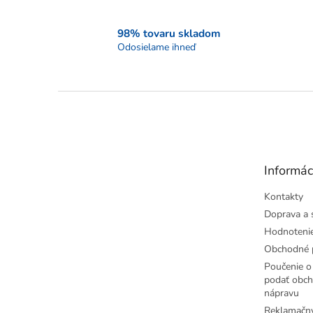
98% tovaru skladom
Odosielame ihneď
Z
á
p
ä
t
Informác
i
e
Kontakty
Doprava a 
Hodnoteni
Obchodné 
Poučenie o 
podať obch
nápravu
Reklamačný