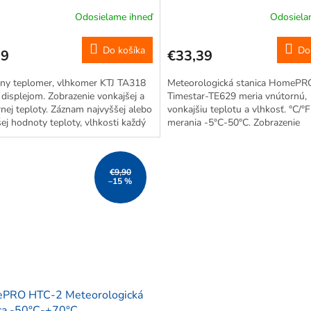
70 °C
+60°C
Odosielame ihneď
Odosiela
Do košíka
Do
99
€33,39
lny teplomer, vlhkomer KTJ TA318
Meteorologická stanica HomePR
displejom. Zobrazenie vonkajšej a
Timestar-TE629 meria vnútornú,
nej teploty. Záznam najvyššej alebo
vonkajšiu teplotu a vlhkosť. °C/°
šej hodnoty teploty, vlhkosti každý
merania -5°C-50°C. Zobrazenie
C aj °F. Teplotná snímacia
atmosférického tlaku. Zobrazenie
enosť 1,5 m.
mesiaca. Možno nastavenie alar
a funkcie SNOOZE....
€9,90
–15 %
PRO HTC-2 Meteorologická
ca -50°C-+70°C