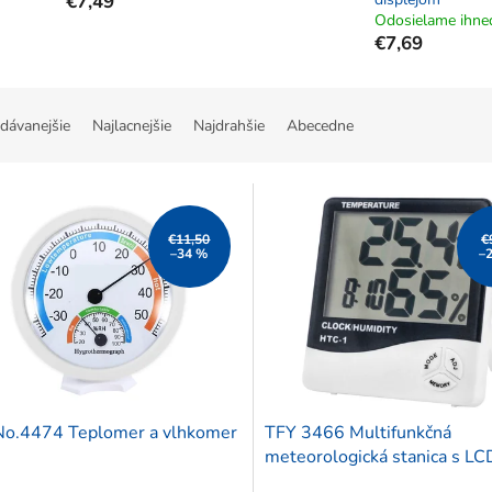
€7,49
Odosielame ihne
€7,69
dávanejšie
Najlacnejšie
Najdrahšie
Abecedne
€11,50
€
–34 %
–
No.4474 Teplomer a vlhkomer
TFY 3466 Multifunkčná
meteorologická stanica s LC
displejom