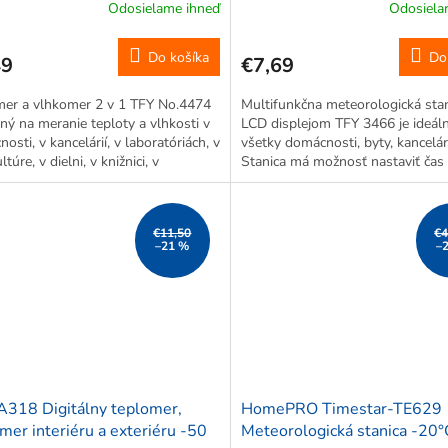
Odosielame ihneď
Odosiela
Do košíka
Do
49
€7,69
mer a vlhkomer 2 v 1 TFY No.4474
Multifunkčna meteorologická stan
ený na meranie teploty a vlhkosti v
LCD displejom TFY 3466 je ideál
osti, v kancelárií, v laboratóriách, v
všetky domácnosti, byty, kancelár
túre, v dielni, v knižnici, v
Stanica má možnosť nastaviť čas
ici v IT oblasti. Vysoká presnosť.
rezžime 12/24h tiež dátum, mesia
 vlhkosti....
v týždni. Zabudovaný budík, alarm.
€11,50
€4
–21 %
–
A318 Digitálny teplomer,
HomePRO Timestar-TE629
mer interiéru a exteriéru -50
Meteorologická stanica -20°