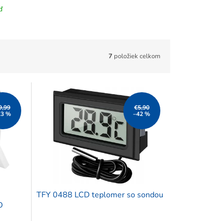
ď
7
položiek celkom
9,99
€5,90
23 %
–42 %
TFY 0488 LCD teplomer so sondou
D