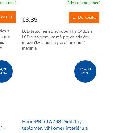
me ihneď
Odosielame ihneď
 košíka
Do košíka
€3,39
ica s
LCD teplomer so sondou TFY 0488s s
na pre
LCD displejom, najmä pre chladničky,
ie.
mrazničky a pod., vysoká presnosť
 v
merania.
c a deň
...
4,20
€14,39
24 %
–9 %
HomePRO TA298 Digitálny
C –
teplomer, vlhkomer interiéru a