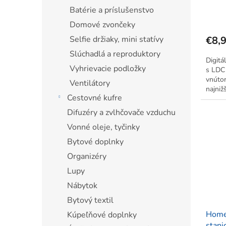
°C – 
Batérie a príslušenstvo
Domové zvončeky
Selfie držiaky, mini statívy
€8,
Slúchadlá a reproduktory
Digitá
Vyhrievacie podložky
s LDC 
vnútor
Ventilátory
najniž
Cestovné kufre
deň. °
vzdial
Difuzéry a zvlhčovače vzduchu
Vonné oleje, tyčinky
Bytové doplnky
Organizéry
Lupy
Nábytok
Bytový textil
Home
Kúpeľňové doplnky
stani