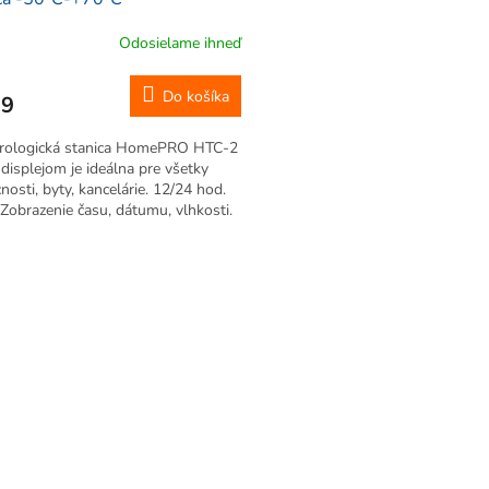
Odosielame ihneď
Do košíka
39
rologická stanica HomePRO HTC-2
displejom je ideálna pre všetky
osti, byty, kancelárie. 12/24 hod.
 Zobrazenie času, dátumu, vlhkosti.
vaný budík, alarm. Zobrazenie
ti. Teplotný rozsah -50°C...
O
v
l
á
d
a
c
i
e
p
r
v