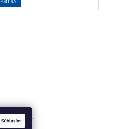
LÁSIŤ SA
Súhlasím
ogle