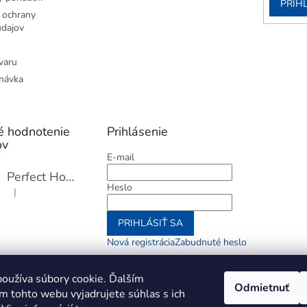
PRIH
 ochrany
dajov
varu
návka
é hodnotenie
Prihlásenie
ov
E-mail
Perfect Home Tĺčik na mäso so sekáčikom, 56893
Heslo
|
Hodnotenie produktu je 5 z 5 hviezdičiek.
PRIHLÁSIŤ SA
Nová registrácia
Zabudnuté heslo
alebo
oužíva súbory cookie. Ďalším
Odmietnuť
m tohto webu vyjadrujete súhlas s ich
Prihlásiť sa cez Go