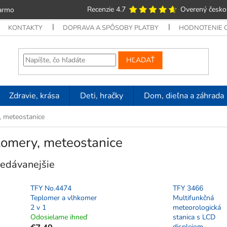
Recenzie 4.7
Overený česko
armo
KONTAKTY
DOPRAVA A SPÔSOBY PLATBY
HODNOTENIE
HĽADAŤ
Zdravie, krása
Deti, hračky
Dom, dieľna a záhrada
, meteostanice
lomery, meteostanice
edávanejšie
TFY No.4474
TFY 3466
Teplomer a vlhkomer
Multifunkčná
2 v 1
meteorologická
Odosielame ihneď
stanica s LCD
displejom