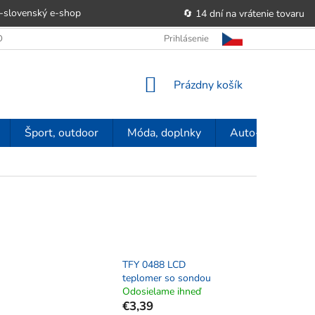
-slovenský e‑shop
🔄 14 dní na vrátenie tovaru
 OBCHODU
OBCHODNÉ PODMIENKY
Prihlásenie
POUČENIE O PRÁVE SP
NÁKUPNÝ
Prázdny košík
KOŠÍK
Šport, outdoor
Móda, doplnky
Auto-moto
TFY 0488 LCD
teplomer so sondou
Odosielame ihneď
€3,39