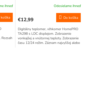
exteriéru -40 °C – 70 °C
me ihneď
Odosielame ihneď
 košíka
Do košíka
€12,99
O
Digitálny teplomer, vlhkomer HomePRO
TA298 s LDC displejom. Zobrazenie
F. Rozsah
vonkajšej a vnútornej teploty. Zobrazenie
času 12/24 režim. Záznam najvyššej alebo
 fáze
najnižšej hodnoty teploty, vlhkosti každý
mu
deň. °C aj °F. Teplotná...