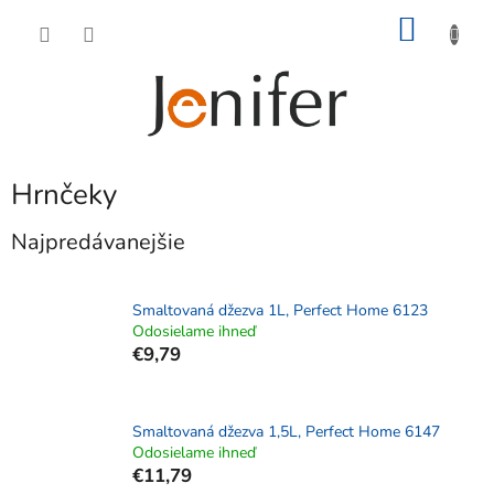
Prejsť
NÁKU
na
obsah
KOŠÍK
Hrnčeky
Najpredávanejšie
Smaltovaná džezva 1L, Perfect Home 6123
Odosielame ihneď
€9,79
Smaltovaná džezva 1,5L, Perfect Home 6147
Odosielame ihneď
€11,79