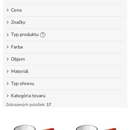
o
Cena
v
Značky
Typ produktu
?
Farba
Objem
Materiál
Typ ohrevu
Kategória tovaru
Zobrazených položiek:
17
V
ý
p