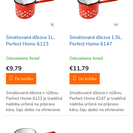
i
s
p
r
o
d
Smaltovaná džezva 1L,
Smaltovaná džezva 1,5L,
u
Perfect Home 6123
Perfect Home 6147
k
t
Odosielame ihneď
Odosielame ihneď
o
€9,79
€11,79
v
Do košíka
Do košíka
Smaltovaná džezva s rúčkou
Smaltovaná džezva s rúčkou
Perfect Home 6123 je tradičná
Perfect Home 6147 je tradičná
nádoba určená na prípravu
nádoba určená na prípravu
kávy, čaju alebo na ohrievanie.
kávy, čaju alebo na ohrievanie.
S objemom 1000ml.
S objemom 1500ml.