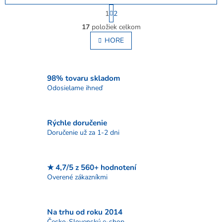
S
1
2
t
O
r
17
položiek celkom
v
á
l
HORE
n
á
k
o
d
v
a
a
c
98% tovaru skladom
n
i
Odosielame ihneď
i
e
e
p
r
Rýchle doručenie
v
Doručenie už za 1-2 dni
k
y
v
ý
★ 4,7/5 z 560+ hodnotení
p
Overené zákazníkmi
i
s
u
Na trhu od roku 2014
Česko-Slovenský e-shop