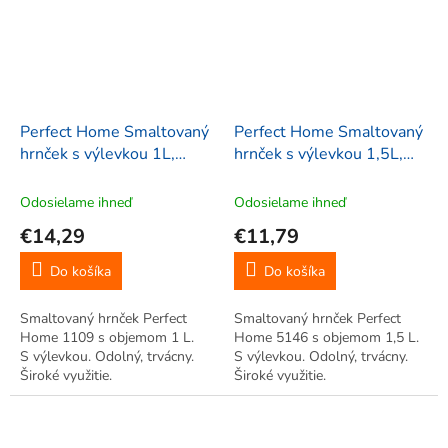
Perfect Home Smaltovaný
Perfect Home Smaltovaný
hrnček s výlevkou 1L,
hrnček s výlevkou 1,5L,
červený, 1109
červený, 5146
Odosielame ihneď
Odosielame ihneď
€14,29
€11,79
Do košíka
Do košíka
Smaltovaný hrnček Perfect
Smaltovaný hrnček Perfect
Home 1109 s objemom 1 L.
Home 5146 s objemom 1,5 L.
S výlevkou. Odolný, trvácny.
S výlevkou. Odolný, trvácny.
Široké využitie.
Široké využitie.