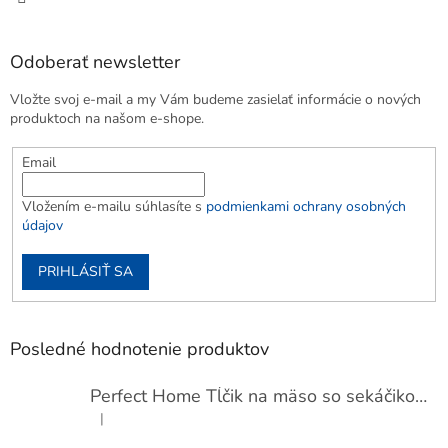
Odoberať newsletter
Vložte svoj e-mail a my Vám budeme zasielať informácie o nových
produktoch na našom e-shope.
Email
Vložením e-mailu súhlasíte s
podmienkami ochrany osobných
údajov
PRIHLÁSIŤ SA
Posledné hodnotenie produktov
Perfect Home Tĺčik na mäso so sekáčikom, 56893
|
Hodnotenie produktu je 5 z 5 hviezdičiek.