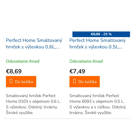
€9,99
–25 %
Perfect Home Smaltovaný
Perfect Home Smaltovaný
hrnček s výlevkou 0,6L,
hrnček s výlevkou 0,5L,
červený, 0103
červený, 6093
Odosielame ihneď
Odosielame ihneď
€8,69
€7,49
Do košíka
Do košíka
Smaltovaný hrnček Perfect
Smaltovaný hrnček Perfect
Home 0103 s objemom 0,6 L.
Home 6093 s objemom 0,5 L.
S výlevkou. Odolný, trvácny.
S výlevkou a s rúčkou. Odolný,
Široké využitie.
trvácny. Široké využitie.