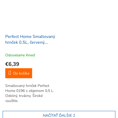
Perfect Home Smaltovaný
hrnček 0,5L, červený,
0196
Odosielame ihneď
€6,39
Do košíka
Smaltovaný hrnček Perfect
Home 0196 s objemom 0,5 L.
Odolný, trvácny. Široké
využitie.
NAČÍTAŤ ĎALŠIE 2