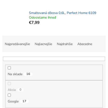
Smaltovaná džezva 0,6L, Perfect Home 6109
Odosielame ihneď
€7,99
R
a
Najpredávanejšie
Najlacnejšie
Najdrahšie
Abecedne
d
e
n
i
e
Na sklade
16
p
r
o
Akcia
0
d
u
k
Google
17
t