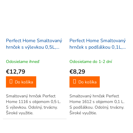
Perfect Home Smaltovaný
Perfect Home Smaltovaný
hrnček s výlevkou 0,5L,
hrnček s podšálkou 0,1L,
červený, 1116
červený, 1612
Odosielame ihneď
Odosielame do 1-2 dní
€12,79
€8,29
Do košíka
Do košíka
Smaltovaný hrnček Perfect
Smaltovaný hrnček Perfect
Home 1116 s objemom 0,5 L.
Home 1612 s objemom 0,1 L.
S výlevkou. Odolný, trvácny.
S podšálkou. Odolný, trvácny.
Široké využitie.
Široké využitie.