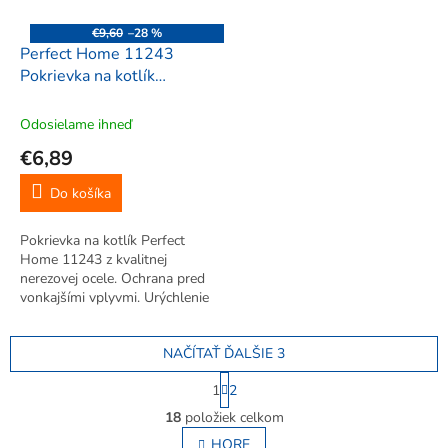
€9,60
–28 %
Perfect Home 11243
Pokrievka na kotlík
nerezová, 41cm
Odosielame ihneď
€6,89
Do košíka
Pokrievka na kotlík Perfect
Home 11243 z kvalitnej
nerezovej ocele. Ochrana pred
vonkajšími vplyvmi. Urýchlenie
procesu varenia.
NAČÍTAŤ ĎALŠIE 3
S
1
2
t
O
r
18
položiek celkom
v
á
l
HORE
n