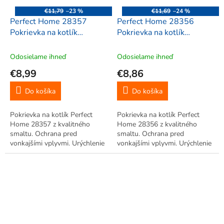
€11,79
–23 %
€11,69
–24 %
Perfect Home 28357
Perfect Home 28356
Pokrievka na kotlík
Pokrievka na kotlík
smaltovaná, 38,5cm
smaltovaná, 34cm
Odosielame ihneď
Odosielame ihneď
€8,99
€8,86
Do košíka
Do košíka
Pokrievka na kotlík Perfect
Pokrievka na kotlík Perfect
Home 28357 z kvalitného
Home 28356 z kvalitného
smaltu. Ochrana pred
smaltu. Ochrana pred
vonkajšími vplyvmi. Urýchlenie
vonkajšími vplyvmi. Urýchlenie
procesu varenia.
procesu varenia.