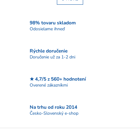
á
k
o
d
v
a
a
c
98% tovaru skladom
n
i
Odosielame ihneď
i
e
e
p
r
Rýchle doručenie
v
Doručenie už za 1-2 dni
k
y
v
ý
★ 4,7/5 z 560+ hodnotení
p
Overené zákazníkmi
i
s
u
Na trhu od roku 2014
Česko-Slovenský e-shop
Z
á