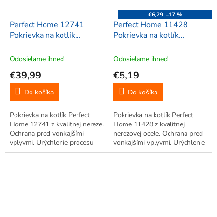
€6,29
–17 %
Perfect Home 12741
Perfect Home 11428
Pokrievka na kotlík
Pokrievka na kotlík
nerezová, 60cm
nerezová, 34cm
Odosielame ihneď
Odosielame ihneď
€39,99
€5,19
Do košíka
Do košíka
Pokrievka na kotlík Perfect
Pokrievka na kotlík Perfect
Home 12741 z kvalitnej nereze.
Home 11428 z kvalitnej
Ochrana pred vonkajšími
nerezovej ocele. Ochrana pred
vplyvmi. Urýchlenie procesu
vonkajšími vplyvmi. Urýchlenie
varenia.
procesu varenia.