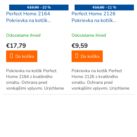
€19,90
–10 %
€10,80
–11 %
Perfect Home 2164
Perfect Home 2126
Pokrievka na kotlík
Pokrievka na kotlík
smaltovaná, 48cm
smaltovaná, 27cm
Odosielame ihneď
Odosielame ihneď
€17,79
€9,59
Do košíka
Do košíka
Pokrievka na kotlík Perfect
Pokrievka na kotlík Perfect
Home 2164 z kvalitného
Home 2126 z kvalitného
smaltu. Ochrana pred
smaltu. Ochrana pred
vonkajšími vplyvmi. Urýchlenie
vonkajšími vplyvmi. Urýchlenie
procesu varenia.
procesu varenia.