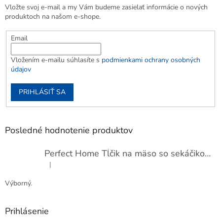
Vložte svoj e-mail a my Vám budeme zasielať informácie o nových
produktoch na našom e-shope.
Email
Vložením e-mailu súhlasíte s
podmienkami ochrany osobných
údajov
PRIHLÁSIŤ SA
Posledné hodnotenie produktov
Perfect Home Tĺčik na mäso so sekáčikom, 56893
|
Hodnotenie produktu je 5 z 5 hviezdičiek.
Výborný.
Prihlásenie