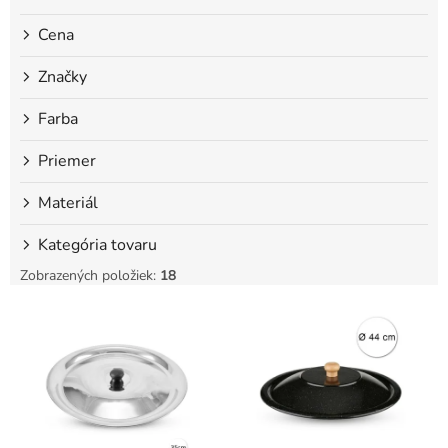
o
Cena
v
Značky
Farba
Priemer
Materiál
Kategória tovaru
Zobrazených položiek:
18
V
ý
p
i
s
p
r