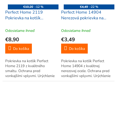
€10,20
–12 %
€4,49
–22 %
Perfect Home 2119
Perfect Home 14904
Pokrievka na kotlík
Nerezová pokrievka na
smaltovaná, 24cm
kotlík 31 cm
Odosielame ihneď
Odosielame ihneď
€8,90
€3,49
Do košíka
Do košíka
Pokrievka na kotlík Perfect
Pokrievka na kotlík Perfect
Home 2119 z kvalitného
Home 14904 z kvalitnej
smaltu. Ochrana pred
nerezovej ocele. Ochrana pred
vonkajšími vplyvmi. Urýchlenie
vonkajšími vplyvmi. Urýchlenie
procesu varenia.
procesu varenia.