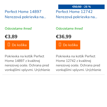
€50,50
–26 %
Perfect Home 14897
Perfect Home 12742
Nerezová pokrievka na
Nerezová pokrievka na
kotlík 33,4 cm
kotlík 71,7 cm
Odosielame ihneď
Odosielame ihneď
€3,89
€36,99
Do košíka
Do košíka
Pokrievka na kotlík Perfect
Pokrievka na kotlík Perfect
Home 14897 z kvalitnej
Home 12742 z kvalitnej
nerezovej ocele. Ochrana pred
nerezovej ocele. Ochrana pred
vonkajšími vplyvmi. Urýchlenie
vonkajšími vplyvmi. Urýchlenie
procesu varenia.
procesu varenia.