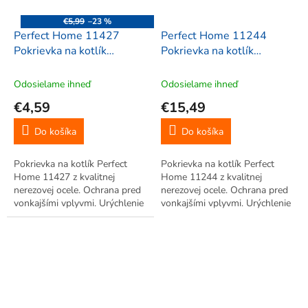
€5,99
–23 %
Perfect Home 11427
Perfect Home 11244
Pokrievka na kotlík
Pokrievka na kotlík
nerezová, 30cm
nerezová, 47cm
Odosielame ihneď
Odosielame ihneď
€4,59
€15,49
Do košíka
Do košíka
Pokrievka na kotlík Perfect
Pokrievka na kotlík Perfect
Home 11427 z kvalitnej
Home 11244 z kvalitnej
nerezovej ocele. Ochrana pred
nerezovej ocele. Ochrana pred
vonkajšími vplyvmi. Urýchlenie
vonkajšími vplyvmi. Urýchlenie
procesu varenia.
procesu varenia.