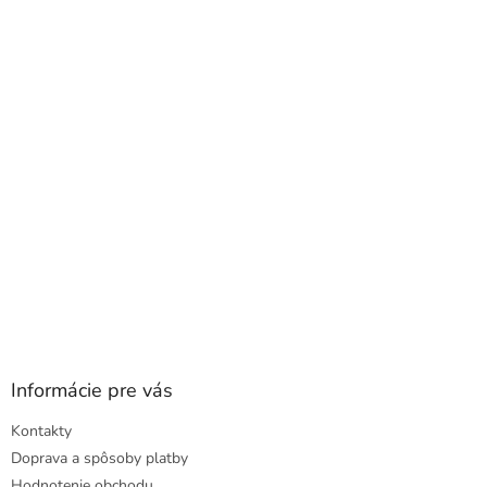
p
ä
t
i
e
Informácie pre vás
Kontakty
Doprava a spôsoby platby
Hodnotenie obchodu