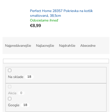
Perfect Home 28357 Pokrievka na kotlík
smaltovaná, 38,5cm
Odosielame ihneď
€8,99
R
a
Najpredávanejšie
Najlacnejšie
Najdrahšie
Abecedne
d
e
n
i
e
Na sklade
18
p
r
o
Akcia
0
d
u
k
Google
18
t