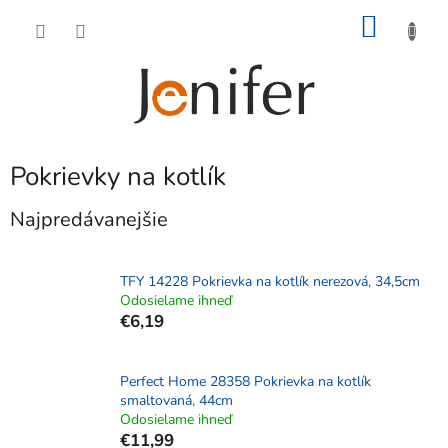
Prejsť
NÁKU
na
obsah
KOŠÍK
Pokrievky na kotlík
Najpredávanejšie
TFY 14228 Pokrievka na kotlík nerezová, 34,5cm
Odosielame ihneď
€6,19
Perfect Home 28358 Pokrievka na kotlík
smaltovaná, 44cm
Odosielame ihneď
€11,99