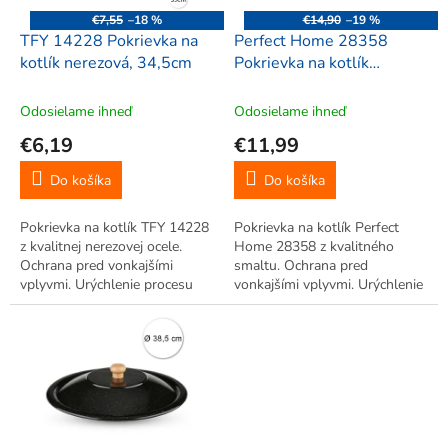
o
€7,55
–18 %
€14,90
–19 %
d
TFY 14228 Pokrievka na
Perfect Home 28358
u
kotlík nerezová, 34,5cm
Pokrievka na kotlík
k
smaltovaná, 44cm
t
Odosielame ihneď
Odosielame ihneď
o
€6,19
€11,99
v
Do košíka
Do košíka
Pokrievka na kotlík TFY 14228
Pokrievka na kotlík Perfect
z kvalitnej nerezovej ocele.
Home 28358 z kvalitného
Ochrana pred vonkajšími
smaltu. Ochrana pred
vplyvmi. Urýchlenie procesu
vonkajšími vplyvmi. Urýchlenie
varenia.
procesu varenia.