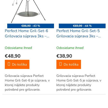
€86,90
–43 %
€69,99
–44 %
Perfect Home Gril-Set-6
Perfect Home Gril-Set-5
Grilovacia súprava 3ks –
Grilovacia súprava 3ks –
trojnožka/platňa/kliešte
trojnožka/platňa/kliešte
Odosielame ihneď
Odosielame ihneď
€48,90
€38,90
Do košíka
Do košíka
Grilovacia súprava Perfect
Grilovacia súprava Perfect
Home Gril-Set-6 je súprava, v
Home Gril-Set-5 je súprava, v
ktorej nájdete produkty
ktorej nájdete produkty
potrebné pre grilovanie.
potrebné pre grilovanie.