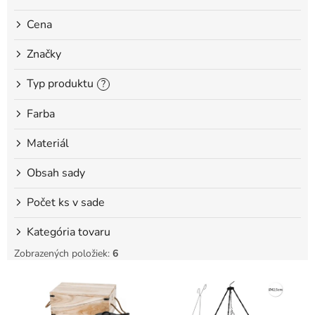
o
Cena
v
Značky
Typ produktu
?
Farba
Materiál
Obsah sady
Počet ks v sade
Kategória tovaru
Zobrazených položiek:
6
V
ý
p