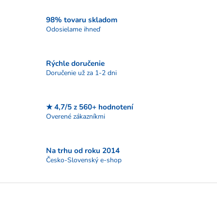
v
l
á
98% tovaru skladom
d
Odosielame ihneď
a
c
i
Rýchle doručenie
e
p
Doručenie už za 1-2 dni
r
v
k
★ 4,7/5 z 560+ hodnotení
y
Overené zákazníkmi
v
ý
p
i
Na trhu od roku 2014
s
Česko-Slovenský e-shop
u
Z
á
p