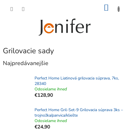
Prejsť
NÁKU
na
obsah
KOŠÍK
Grilovacie sady
Najpredávanejšie
Perfect Home Liatinová grilovacia súprava, 7ks,
28340
Odosielame ihneď
€128,90
Perfect Home Gril-Set-9 Grilovacia súprava 3ks –
trojnožka/panvica/kliešte
Odosielame ihneď
€24,90