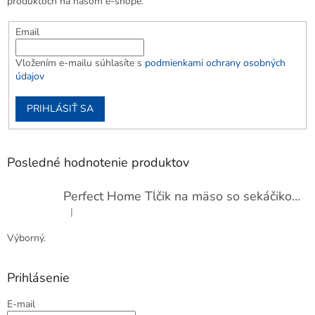
produktoch na našom e-shope.
Email
Vložením e-mailu súhlasíte s
podmienkami ochrany osobných
údajov
PRIHLÁSIŤ SA
Posledné hodnotenie produktov
Perfect Home Tĺčik na mäso so sekáčikom, 56893
|
Hodnotenie produktu je 5 z 5 hviezdičiek.
Výborný.
Prihlásenie
E-mail