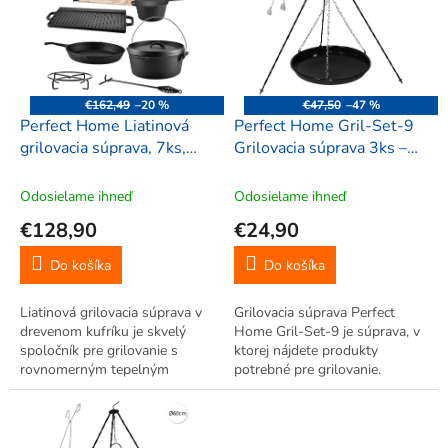
i
s
p
r
o
€162,49
–20 %
€47,50
–47 %
d
Perfect Home Liatinová
Perfect Home Gril-Set-9
u
grilovacia súprava, 7ks,
Grilovacia súprava 3ks –
k
28340
trojnožka/panvica/kliešte
t
Odosielame ihneď
Odosielame ihneď
o
€128,90
€24,90
v
Do košíka
Do košíka
Liatinová grilovacia súprava v
Grilovacia súprava Perfect
drevenom kufríku je skvelý
Home Gril-Set-9 je súprava, v
spoločník pre grilovanie s
ktorej nájdete produkty
rovnomerným tepelným
potrebné pre grilovanie.
ohrevom. Grilujte s eleganciou
a praktickým uskladnením.