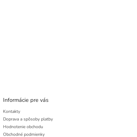
ä
t
i
e
Informácie pre vás
Kontakty
Doprava a spôsoby platby
Hodnotenie obchodu
Obchodné podmienky