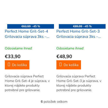
€62,59
–45 %
€89,99
–45 %
Perfect Home Gril-Set-4
Perfect Home Gril-Set-3
Grilovacia súprava 3ks –
Grilovacia súprava 3ks –
trojnožka/platňa/kliešte
trojnožka/platňa/kliešte
Odosielame ihneď
Odosielame ihneď
€33,90
€48,90
Do košíka
Do košíka
Grilovacia súprava Perfect
Grilovacia súprava Perfect
Home Gril-Set-4 je súprava, v
Home Gril-Set-3 je súprava, v
ktorej nájdete produkty
ktorej nájdete produkty
potrebné pre grilovanie.
potrebné pre grilovanie.
6
položiek celkom
O