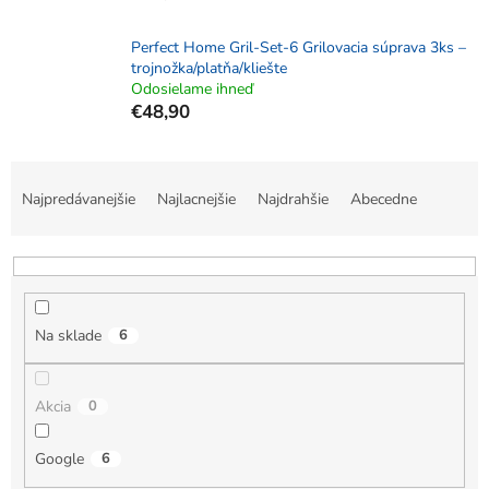
Perfect Home Gril-Set-6 Grilovacia súprava 3ks –
trojnožka/platňa/kliešte
Odosielame ihneď
€48,90
R
a
Najpredávanejšie
Najlacnejšie
Najdrahšie
Abecedne
d
e
n
i
e
Na sklade
6
p
r
o
Akcia
0
d
u
k
Google
6
t