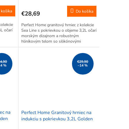
 košíka
Do košíka
€28,69
kolekcie
Perfect Home granitový hrniec z kolekcie
L očarí
Sea Line s pokrievkou o objeme 3,2L očarí
morským dizajnom a robustným
hliníkovým telom so silikónovými
ie.
úchytkami pre bezpečné používanie.
vé
Nepriľnavý povrch umožňuje zdravé
varenie s...
4,90
€29,90
14 %
–14 %
ec na
Perfect Home Granitový hrniec na
lden
indukciu s pokrievkou 3,2L Golden
Line, 10430