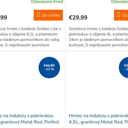
Odosielame ihneď
Odosiela
Do košíka
Do
,99
€29,99
ový hrniec z kolekcie Golden Line s
Granitový hrniec z kolekcie Golde
evkou o objeme 6,1L a priemerom
pokrievkou o objeme 4L a priem
je ideálnym pomocníkom do vašej
24cm je ideálnym pomocníkom do
ne. S nepriľnavým povrchom
kuchyne. S nepriľnavým povrcho
ečuje varenie bez pripálenia,
zabezpečuje varenie bez pripálenia
erné rozloženie tepla a ľahkú
rovnomerné rozloženie tepla a ľa
...
údržbu....
€41,80
€3
–13 %
–
c na indukciu s pokrievkou
Hrniec na indukciu s pokriev
 granitový Metal Red, Perfect
4,5L, granitový Metal Red, P