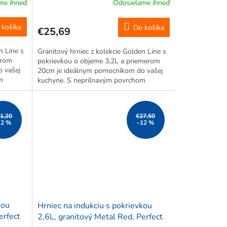
me ihneď
Odosielame ihneď
 košíka
Do košíka
€25,69
n Line s
Granitový hrniec z kolekcie Golden Line s
erom
pokrievkou o objeme 3,2L a priemerom
 vašej
20cm je ideálnym pomocníkom do vašej
m
kuchyne. S nepriľnavým povrchom
,
zabezpečuje varenie bez pripálenia,
hkú
rovnomerné rozloženie tepla a ľahkú
údržbu....
1,20
€27,50
12 %
–12 %
kou
Hrniec na indukciu s pokrievkou
erfect
2,6L, granitový Metal Red, Perfect