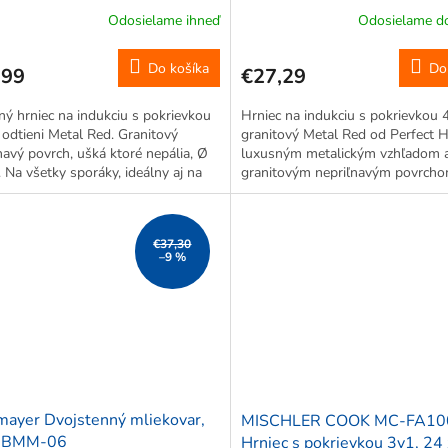
 10399
Home 10397
Odosielame ihneď
Odosielame do
Do košíka
Do
,99
€27,29
ý hrniec na indukciu s pokrievkou
Hrniec na indukciu s pokrievkou 
v odtieni Metal Red. Granitový
granitový Metal Red od Perfect 
navý povrch, ušká ktoré nepália, Ø
luxusným metalickým vzhľadom 
 Na všetky sporáky, ideálny aj na
granitovým nepriľnavým povrcho
 Vhodný do umývačky, bez
ideálny na zdravé varenie s min
vých látok.
tuku. Vhodný na všetky sporáky 
indukcie,...
€37,30
–9 %
ayer Dvojstenný mliekovar,
MISCHLER COOK MC-FA10
, BMM-06
Hrniec s pokrievkou 3v1, 24