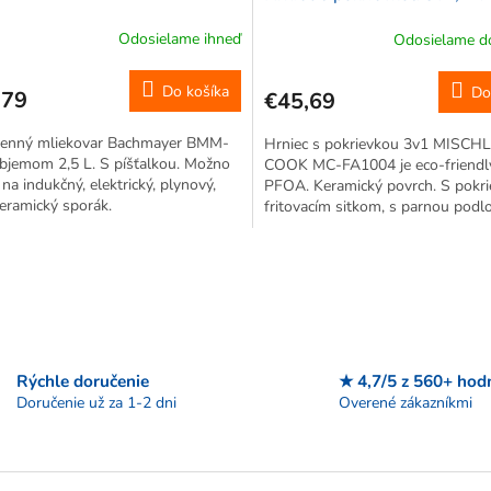
cm, 4 ks
Odosielame ihneď
Odosielame do
Do košíka
Do
,79
€45,69
tenný mliekovar Bachmayer BMM-
Hrniec s pokrievkou 3v1 MISCH
bjemom 2,5 L. S píšťalkou. Možno
COOK MC-FA1004 je eco-friendly
 na indukčný, elektrický, plynový,
PFOA. Keramický povrch. S pokri
eramický sporák.
fritovacím sitkom, s parnou podl
Na všetky druhy šporákov. Môže
variť, restovať, vysmážať, grilovať a
O
v
l
á
d
a
c
Rýchle doručenie
★ 4,7/5 z 560+ hod
i
Doručenie už za 1-2 dni
Overené zákazníkmi
e
p
r
v