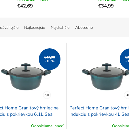
€42,69
€34,99
dávanejšie
Najlacnejšie
Najdrahšie
Abecedne
€47,90
€3
–10 %
–
ct Home Granitový hrniec na
Perfect Home Granitový hrni
ciu s pokrievkou 6,1L Sea
indukciu s pokrievkou 4L Sea
, 15352
15250
Odosielame ihneď
Odosiela