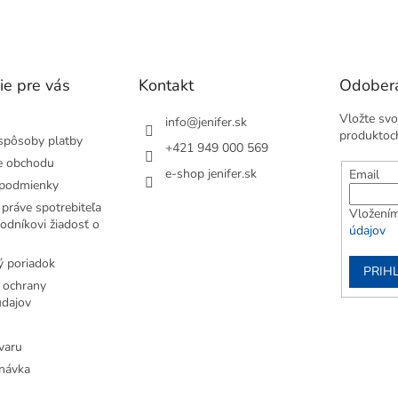
k
y
v
ý
p
ie pre vás
Kontakt
Odobera
i
s
Vložte svo
info
@
jenifer.sk
u
produktoc
spôsoby platby
+421 949 000 569
e obchodu
e-shop jenifer.sk
Email
podmienky
práve spotrebiteľa
Vložením
odníkovi žiadosť o
údajov
 poriadok
PRIH
 ochrany
dajov
varu
návka