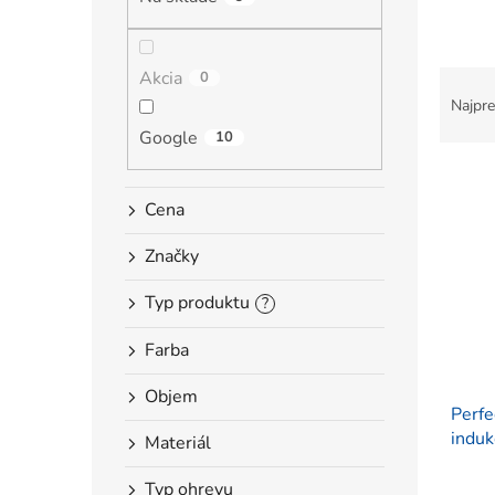
l
R
Akcia
0
a
Najpre
d
Google
10
e
V
n
ý
i
Cena
p
e
i
p
Značky
s
r
p
o
Typ produktu
?
r
d
o
u
Farba
d
k
u
t
Objem
Perfe
k
o
induk
t
v
Materiál
Line
o
v
Typ ohrevu