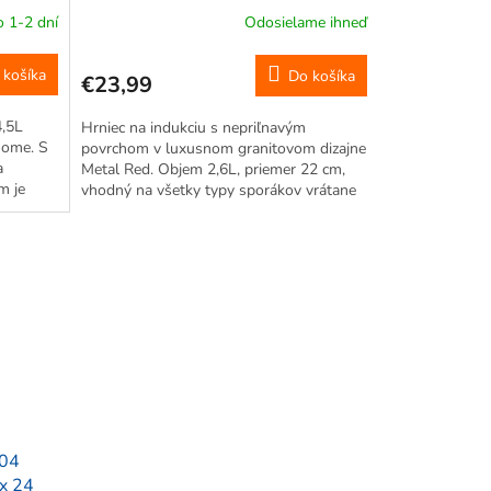
Home 10396
 1-2 dní
Odosielame ihneď
 košíka
Do košíka
€23,99
4,5L
Hrniec na indukciu s nepriľnavým
Home. S
povrchom v luxusnom granitovom dizajne
a
Metal Red. Objem 2,6L, priemer 22 cm,
m je
vhodný na všetky typy sporákov vrátane
imom
indukcie. S pokrievkou a uškami, ktoré
vrátane
nepália. Ľahko sa čistí, umývateľný v...
04
 x 24