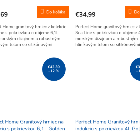
Do košíka
Do
,69
€34,99
t Home granitový hrniec z kolekcie
Perfect Home granitový hrniec z 
ne s pokrievkou o objeme 6,1L
Sea Line s pokrievkou o objeme 4
 morským dizajnom a robustným
morským dizajnom a robustným
ovým telom so silikónovými
hliníkovým telom so silikónovými
ami pre bezpečné používanie.
úchytkami pre bezpečné používan
navý povrch umožňuje zdravé
Nepriľnavý povrch umožňuje zdra
 s...
varenie s...
€42,30
€3
–12 %
–
ct Home Granitový hrniec na
Perfect Home Granitový hrni
ciu s pokrievkou 6,1L Golden
indukciu s pokrievkou 4L Go
, 10439
Line, 10434