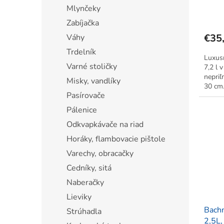
Home
Mlynčeky
Zabíjačka
€35
Váhy
Trdelník
Luxusn
Varné stoličky
7,2 l 
nepriľ
Misky, vandlíky
30 cm.
Pasírovače
ryžu.
škodli
Pálenice
Odkvapkávače na riad
Horáky, flambovacie pištole
Varechy, obracačky
Cedníky, sitá
Naberačky
Lieviky
Bachm
Strúhadla
2,5L