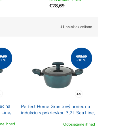
€28,69
11
položiek celkom
9,80
€32,20
12 %
–10 %
ec na
Perfect Home Granitový hrniec na
 Line,
indukciu s pokrievkou 3,2L Sea Line,
15107
me ihneď
Odosielame ihneď