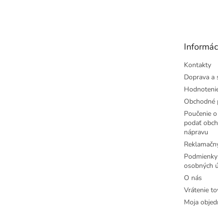
á
p
ä
t
Informác
i
e
Kontakty
Doprava a 
Hodnoteni
Obchodné 
Poučenie o 
podať obch
nápravu
Reklamačný
Podmienky
osobných ú
O nás
Vrátenie to
Moja objed