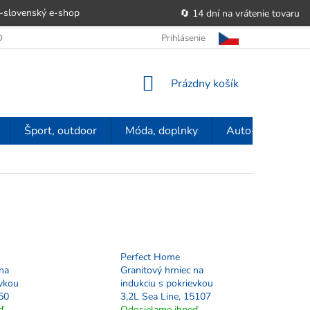
-slovenský e‑shop
🔄 14 dní na vrátenie tovaru
 OBCHODU
OBCHODNÉ PODMIENKY
Prihlásenie
POUČENIE O PRÁVE SP
NÁKUPNÝ
Prázdny košík
KOŠÍK
Šport, outdoor
Móda, doplnky
Auto-moto
Perfect Home
 na
Granitový hrniec na
evkou
indukciu s pokrievkou
50
3,2L Sea Line, 15107
ď
Odosielame ihneď