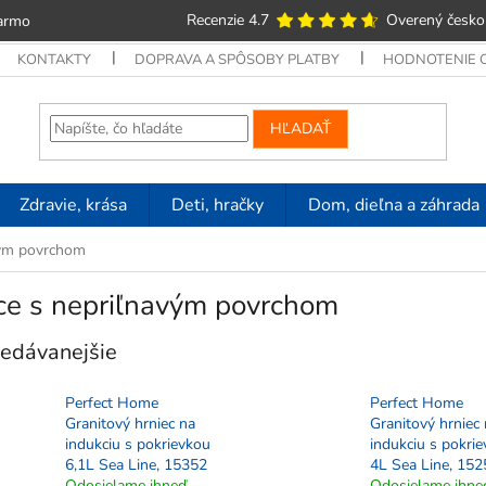
Recenzie 4.7
Overený česko
armo
KONTAKTY
DOPRAVA A SPÔSOBY PLATBY
HODNOTENIE
HĽADAŤ
Zdravie, krása
Deti, hračky
Dom, dieľna a záhrada
vým povrchom
ce s nepriľnavým povrchom
edávanejšie
Perfect Home
Perfect Home
Granitový hrniec na
Granitový hrniec
indukciu s pokrievkou
indukciu s pokri
6,1L Sea Line, 15352
4L Sea Line, 152
Odosielame ihneď
Odosielame ihne