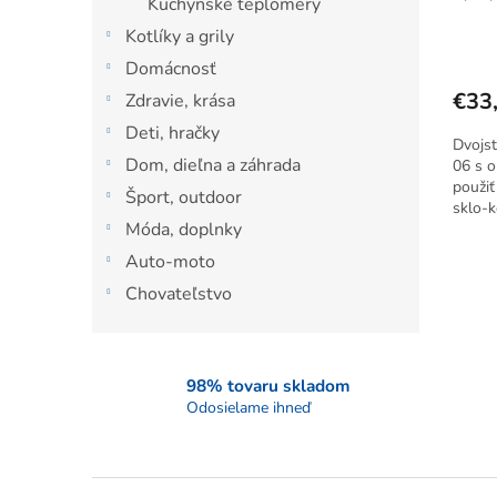
Kuchynské teplomery
Kotlíky a grily
Domácnosť
€33
Zdravie, krása
Deti, hračky
Dvojs
Dom, dieľna a záhrada
06 s o
použiť
Šport, outdoor
sklo-k
Móda, doplnky
Auto-moto
Chovateľstvo
98% tovaru skladom
Odosielame ihneď
Z