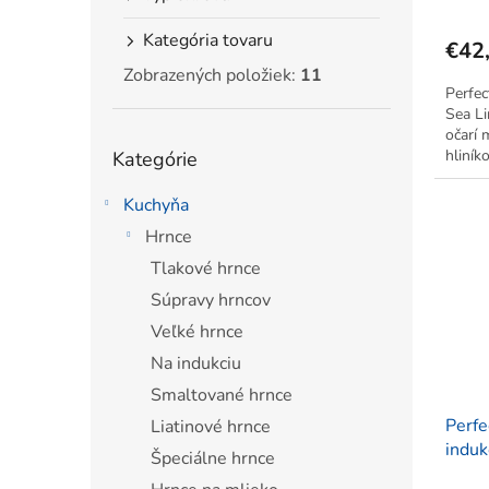
Kategória tovaru
€42
Zobrazených položiek:
11
Perfec
Sea Li
očarí
Preskočiť
hliník
Kategórie
kategórie
úchytk
Nepriľ
Kuchyňa
varenie
Hrnce
Tlakové hrnce
Súpravy hrncov
Veľké hrnce
Na indukciu
Smaltované hrnce
Perfe
Liatinové hrnce
induk
Špeciálne hrnce
Line