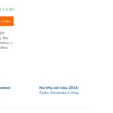
 1-2 dní
 košíka
LER
. Bez
evkou, s
ožkou.
te v ňom
j...
notení
Na trhu od roku 2014
Česko-Slovenský e-shop