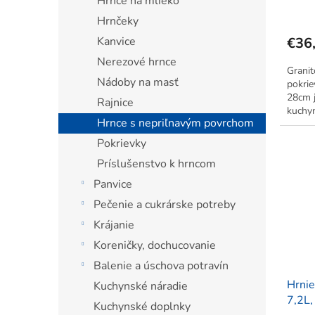
Hrnce na mlieko
Hrnčeky
Kanvice
€36
Nerezové hrnce
Granit
Nádoby na masť
pokri
28cm 
Rajnice
kuchy
Hrnce s nepriľnavým povrchom
zabezp
rovnom
Pokrievky
údržbu.
Príslušenstvo k hrncom
Panvice
Pečenie a cukrárske potreby
Krájanie
Koreničky, dochucovanie
Balenie a úschova potravín
Hrnie
Kuchynské náradie
7,2L,
Kuchynské doplnky