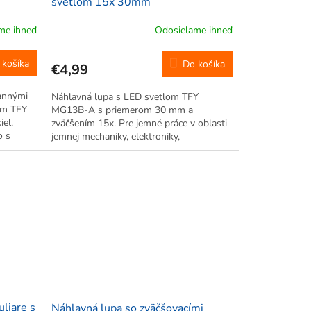
svetlom 15x 30mm
vetlom
me ihneď
Odosielame ihneď
 košíka
Do košíka
€4,99
rannými
Náhlavná lupa s LED svetlom TFY
om TFY
MG13B-A s priemerom 30 mm a
el,
zväčšením 15x. Pre jemné práce v oblasti
o s
jemnej mechaniky, elektroniky,
kábel.
modelárstvo, výroby šperkov atď.
e v...
liare s
Náhlavná lupa so zväčšovacími