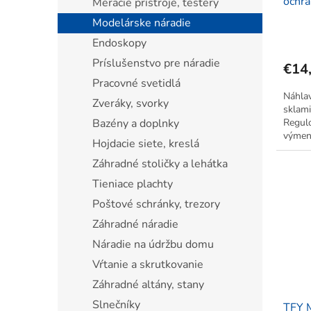
ochra
Meracie prístroje, testery
LED s
Modelárske náradie
Endoskopy
Príslušenstvo pre náradie
€14
Pracovné svetidlá
Náhlav
Zveráky, svorky
sklami
Bazény a doplnky
Regulo
výmenn
Hojdacie siete, kreslá
3,5x. 
osvetl
Záhradné stoličky a lehátka
Tieniace plachty
Poštové schránky, trezory
Záhradné náradie
Náradie na údržbu domu
Vŕtanie a skrutkovanie
Záhradné altány, stany
Slnečníky
TFY 