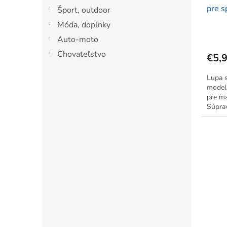
pre s
Šport, outdoor
Móda, doplnky
Auto-moto
Chovateľstvo
€5,
Lupa s
model
pre ma
Súprav
tretej
na prá