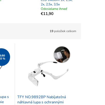
2x, 2,5x, 3,5x
Odosielame ihneď
€11,90
19
položiek celkom
8,50
18 %
upa s
TFY NO.9892BP Nabíjateľná
nie
náhlavná lupa s ochrannými