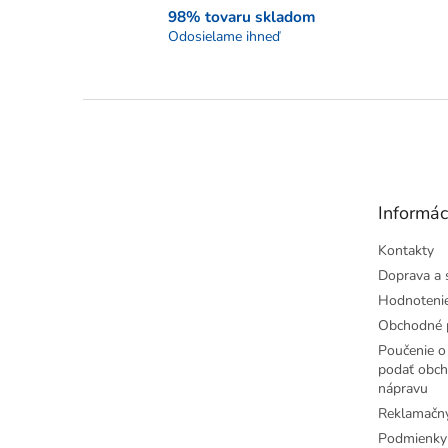
98% tovaru skladom
Odosielame ihneď
Z
á
p
ä
t
Informác
i
e
Kontakty
Doprava a 
Hodnoteni
Obchodné 
Poučenie o 
podať obch
nápravu
Reklamačný
Podmienky