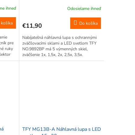
zväčšovacími sklami a LED svetlom
me ihneď
Odosielame ihneď
1x, 1,5x, 2x, 2,5x, 3,5x
 košíka
Do košíka
€11,90
enie
Nabíjateľná náhlavná lupa s ochrannými
ník pre
zväčšovacími sklami a LED svetlom TFY
né ruky
NO.9892BP má 5 výmenných skiel,
lektor
zväčšenie 1x, 1,5x, 2x, 2,5x, 3,5x.
ovnej
Napájanie na batérie. S popruhom.
e...
Nastaviteľný sklon. Pre jemné práce v
oblasti...
ná
TFY MG13B-A Náhlavná lupa s LED