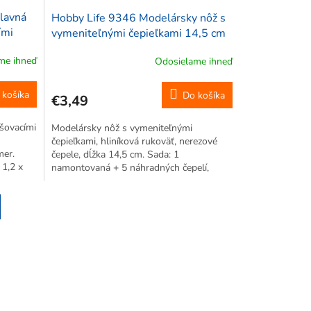
lavná
Hobby Life 9346 Modelársky nôž s
ími
vymeniteľnými čepieľkami 14,5 cm
LED
me ihneď
Odosielame ihneď
 košíka
Do košíka
€3,49
šovacími
Modelársky nôž s vymeniteľnými
čepieľkami, hliníková rukoväť, nerezové
mer.
čepele, dĺžka 14,5 cm. Sada: 1
 1,2 x
namontovaná + 5 náhradných čepelí,
nia 2
plastový kryt. Úzky hrot čepele sa
.
dostane na najťažšie miesta — vhodný na
presné rezanie...