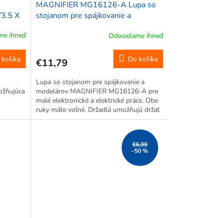
MAGNIFIER MG16126-A Lupa so
/3.5 X
stojanom pre spájkovanie a
modelárov s LED 3.5X, 12X
me ihneď
Odosielame ihneď
 košíka
Do košíka
€11,79
Lupa so stojanom pre spájkovanie a
ožňujúca
modelárov MAGNIFIER MG16126-A pre
malé elektronické a elektrické práce. Obe
ruky máte voľné. Držadlá umožňujú držať
drobné predmety.
€6,99
–50 %