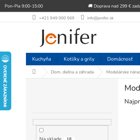
Pon-Pia 9:00-15:00
🚚 Doprava nad 299 € zad
Prejsť
+421 949 000 569
info@jenifer.sk
na
obsah
Kuchyňa
Kotlíky a grily
Domácnosť
Domov
Dom, dieľna a záhrada
Modelárske nárad
B
Mod
o
č
Najpr
n
ý
p
a
n
e
Na sklade
18