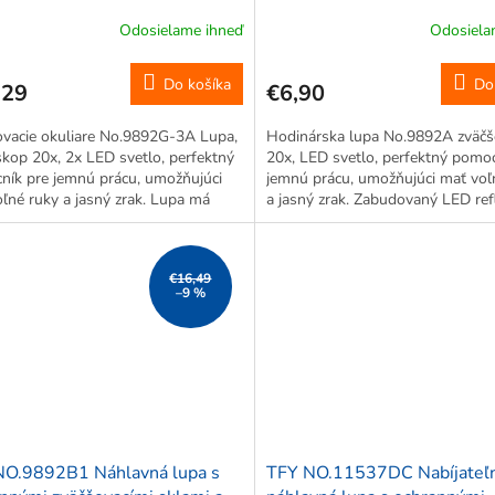
enie
Odosielame ihneď
Odosiela
Do košíka
Do
,29
€6,90
ovacie okuliare No.9892G-3A Lupa,
Hodinárska lupa No.9892A zväčš
kop 20x, 2x LED svetlo, perfektný
20x, LED svetlo, perfektný pomoc
ník pre jemnú prácu, umožňujúci
jemnú prácu, umožňujúci mať voľ
ľné ruky a jasný zrak. Lupa má
a jasný zrak. Zabudovaný LED ref
prevedenie ako okuliare a
umožňuje presné osvetlenie prac
duchým spôsobom ju možno
plochy a uľahčuje prácu. Ideálne pr
iť na...
€16,49
–9 %
NO.9892B1 Náhlavná lupa s
TFY NO.11537DC Nabíjateľ