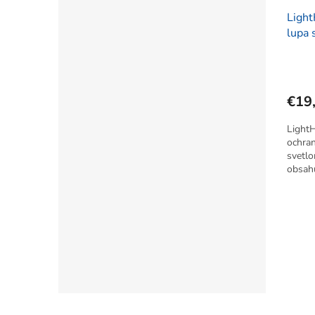
Ligh
lupa 
sklami
LED s
€19
Light
ochran
svetlo
obsahu
x, 3,5
- zväč