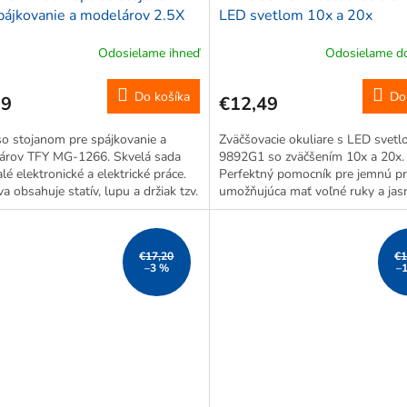
pájkovanie a modelárov 2.5X
LED svetlom 10x a 20x
Odosielame ihneď
Odosielame do
Do košíka
Do
99
€12,49
o stojanom pre spájkovanie a
Zväčšovacie okuliare s LED svet
árov TFY MG-1266. Skvelá sada
9892G1 so zväčšením 10x a 20x.
lé elektronické a elektrické práce.
Perfektný pomocník pre jemnú pr
a obsahuje statív, lupu a držiak tzv.
umožňujúca mať voľné ruky a jasn
 ruky. Vďaka statívu máte obe ruky
V prevedení okuliare.
cu. Vhodné pri...
€17,20
€1
–3 %
–