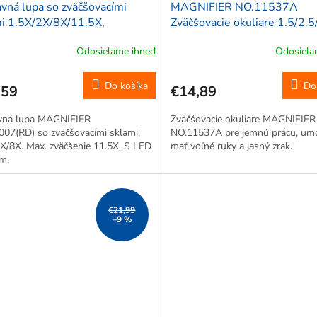
vná lupa so zväčšovacími
MAGNIFIER NO.11537A
i 1.5X/2X/8X/11.5X,
Zväčšovacie okuliare 1.5/2.5
IFIER MG81000S
Odosielame ihneď
Odosiela
Do košíka
Do
,59
€14,89
vná lupa MAGNIFIER
Zväčšovacie okuliare MAGNIFIER
07(RD) so zväčšovacími sklami,
NO.11537A pre jemnú prácu, um
X/8X. Max. zväčšenie 11.5X. S LED
mať voľné ruky a jasný zrak.
m.
€21,99
–9 %