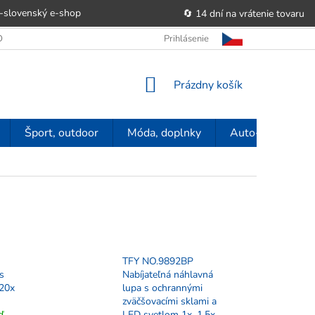
-slovenský e‑shop
🔄 14 dní na vrátenie tovaru
 OBCHODU
OBCHODNÉ PODMIENKY
Prihlásenie
POUČENIE O PRÁVE SP
NÁKUPNÝ
Prázdny košík
KOŠÍK
Šport, outdoor
Móda, doplnky
Auto-moto
TFY NO.9892BP
s
Nabíjateľná náhlavná
 20x
lupa s ochrannými
zväčšovacími sklami a
ď
LED svetlom 1x, 1,5x,