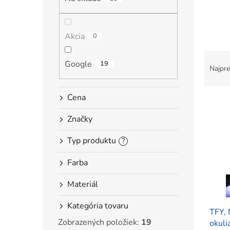
l
Akcia
0
R
Google
19
a
Najpre
d
e
Cena
V
n
ý
i
Značky
p
e
i
p
Typ produktu
?
s
r
p
o
Farba
r
d
o
u
Materiál
d
k
u
t
Kategória tovaru
TFY,
k
o
Zobrazených položiek:
19
okuli
t
v