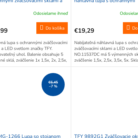
nnými zväčšovacími sklami a
náhlavná lupa s ochrannými
vetlom 1x - 3,5x
zväčšovacími sklami a LED s
Odosielame ihneď
Odosiela
1,5x, 2,5x, 3,5x, 5x
Do košíka
Do
,99
€19,29
ná lupa s ochrannými zväčšovacími
Nabíjateľná náhlavná lupa s och
 a LED svetlom značky TFY.
zväčšovacími sklami a LED svetl
vateľný uhol. Balenie obsahuje 5
NO.11537DC má 5 výmenných ski
é sklá, zväčšenie 1x 1,5x, 2x, 2,5x,
zväčšenie 1,5x, 2,5x, 3,5x, 5x. Skl
Sklo s tvrdosťou H5. Napájanie
tvrdosťou H5. Napájanie na USB 
enia 3 x batérie AAA. Výdrž o...
Nastaviteľný sklon. Pre jemné prác
€6,45
–7 %
MG-1266 Lupa so stojanom
TFY 9892G1 Zväčšovacie oku