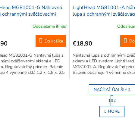
tHead MG81001-G Náhlavná
LightHead MG81001-A Náh
s ochrannými zväčšovacími
lupa s ochrannými zväčšovac
 1,2 x, 1,8 x, 2,5 x, 3,5 x +
sklami 1,2x1,8x2,5x3,5x + 
Odosielame ihneď
Odosiela
vetlo
svetlo, čierna
Do košíka
Do
,90
€18,90
Head MG81001-G Náhlavná lupa s
Náhlavná lupa s ochrannými zväč
nými zväčšovacími sklami a LED
sklami a LED svetlom LightHead
m. Regulovateľný priemer. Balenie
MG81001-A. Regulovateľný prie
je 4 výmenné sklá 1,2 x, 1,8 x, 2,5
Balenie obsahuje 4 výmenné sklá
 x. Možnosť nasadenia 2 skiel naraz
1,8 x 2,5 x 3,5 x. Možnosť nasade
šenie sa násobí....
skiel naraz - zväčšenia sa násobia
NAČÍTAŤ ĎALŠIE 4
Napájanie...
S
1
2
t
O
r
v
HORE
á
l
n
á
k
d
o
a
v