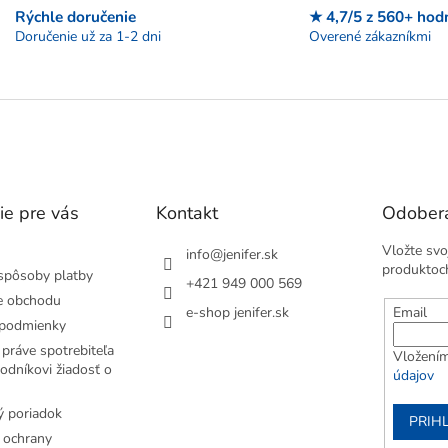
c
a
Rýchle doručenie
★ 4,7/5 z 560+ hod
i
n
Doručenie už za 1-2 dni
Overené zákazníkmi
e
i
e
p
r
v
k
y
v
ý
p
ie pre vás
Kontakt
Odobera
i
s
Vložte svo
u
info
@
jenifer.sk
produktoc
spôsoby platby
+421 949 000 569
e obchodu
e-shop jenifer.sk
Email
podmienky
práve spotrebiteľa
Vložením
odníkovi žiadosť o
údajov
 poriadok
PRIH
 ochrany