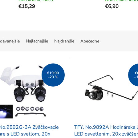
€15,29
€6,90
dávanejšie
Najlacnejšie
Najdrahšie
Abecedne
€19,90
€
–23 %
–
 No.9892G-3A Zväčšovacie
TFY, No.9892A Hodinárska l
are s LED svetlom, 20x
LED osvetlením, 20x zväčše