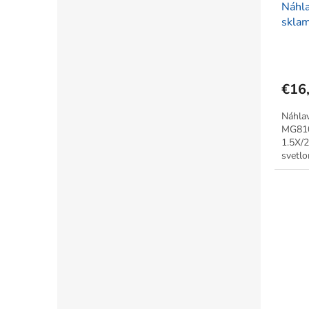
Náhla
sklam
MAGN
€16
Náhla
MG810
1.5X/2
svetlo