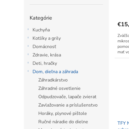
zväčš
o
v
Preskočiť
Kategórie
kategórie
€15
Kuchyňa
Zväčš
Kotlíky a grily
mikros
Domácnosť
pomoc
mať vo
Zdravie, krása
možné 
Deti, hračky
jedno
premen
Dom, dieľna a záhrada
Záhradkárstvo
Záhradné osvetlenie
Odpudzovače, lapače zvierat
Zavlažovanie a príslušenstvo
Horáky, plynové pištole
Ručné náradie do dielne
TFY 