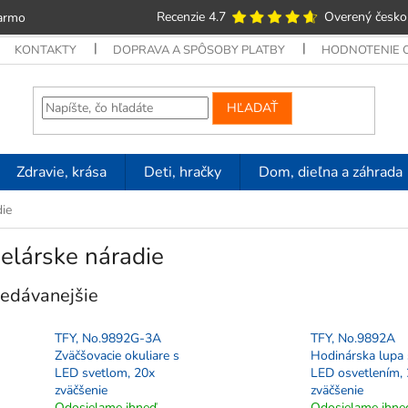
Recenzie 4.7
Overený česko
armo
KONTAKTY
DOPRAVA A SPÔSOBY PLATBY
HODNOTENIE
HĽADAŤ
Zdravie, krása
Deti, hračky
Dom, dieľna a záhrada
ie
elárske náradie
edávanejšie
TFY, No.9892G-3A
TFY, No.9892A
Zväčšovacie okuliare s
Hodinárska lupa 
LED svetlom, 20x
LED osvetlením,
zväčšenie
zväčšenie
Odosielame ihneď
Odosielame ihne