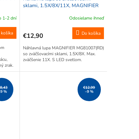
sklami, 1.5X/8X/11X, MAGNIFIER
MG81007(RD)
 1-2 dní
Odosielame ihneď
 košíka
Do košíka
€12,90
lom
Náhlavná lupa MAGNIFIER MG81007(RD)
so zväčšovacími sklami, 1.5X/8X. Max.
ácu,
zväčšenie 11X. S LED svetlom.
ý zrak.
8,43
€12,99
19 %
–9 %