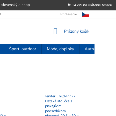
-slovenský e‑shop
🔄 14 dní na vrátenie tovaru
 OBCHODU
OBCHODNÉ PODMIENKY
Prihlásenie
POUČENIE O PRÁVE SP
NÁKUPNÝ
Prázdny košík
KOŠÍK
Šport, outdoor
Móda, doplnky
Auto-moto
Jenifer Child-Pink2
Detská stolička s
pískajúcim
podsedákom,
30 x
plastová, 29,6 x 30 x