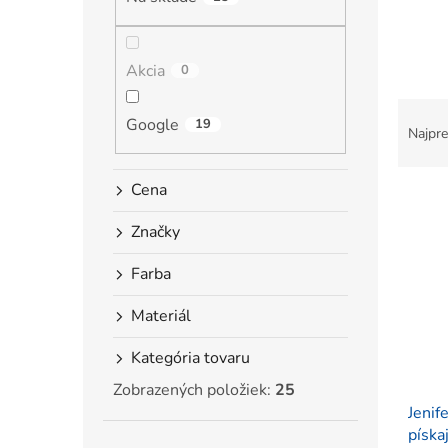
l
Akcia
0
R
Google
19
a
Najpre
d
e
Cena
V
n
ý
i
Značky
p
e
i
p
Farba
s
r
p
o
Materiál
r
d
o
u
Kategória tovaru
d
k
Zobrazených položiek:
25
u
t
Jenif
k
o
píska
t
v