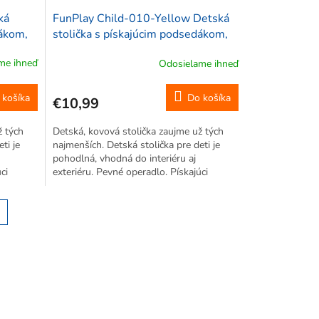
ká
FunPlay Child-010-Yellow Detská
dákom,
stolička s pískajúcim podsedákom,
á
kovová, 36x36x36cm, žltá
me ihneď
Odosielame ihneď
 košíka
Do košíka
€10,99
ž tých
Detská, kovová stolička zaujme už tých
ti je
najmenších. Detská stolička pre deti je
pohodlná, vhodná do interiéru aj
ci
exteriéru. Pevné operadlo. Pískajúci
podsedák.