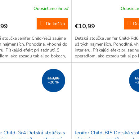
x 30 x 39 cm, žltá
29,6 x 30 x 39 cm, červená
Odosielame ihneď
Odosiela
Do košíka
Do
,99
€10,99
 stolička Jenifer Child-Yel3 zaujme
Detská stolička Jenifer Child-Rd
h najmenších. Pohodlná, vhodná do
už tých najmenších. Pohodlná, v
ru. Pískajúci efekt pri sadnutí. S
interiéru. Pískajúci efekt pri sadnu
lom, ako zozadu tak aj po bokoch,
operadlom, ako zozadu tak aj po 
 predídete nechceným pádom.
takže predídete nechceným pádo
 na obrázku je len...
*Motív na obrázku je len...
€13,80
€1
–20 %
–
er Child-Gr4 Detská stolička s
Jenifer Child-Bl5 Detská stol