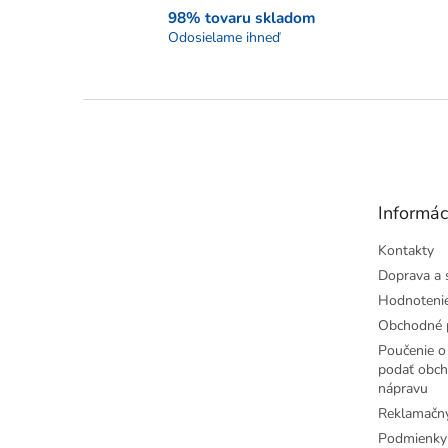
98% tovaru skladom
Odosielame ihneď
Z
á
p
ä
t
Informác
i
e
Kontakty
Doprava a 
Hodnoteni
Obchodné 
Poučenie o 
podať obch
nápravu
Reklamačný
Podmienky