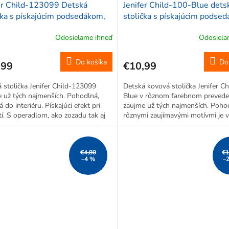
er Child-123099 Detská
Jenifer Child-100-Blue dets
čka s pískajúcim podsedákom,
stolička s pískajúcim podse
ová, 38x18,4x29,4cm, ružová
kovová, 36x36x36cm, modr
Odosielame ihneď
Odosiela
Do košíka
Do
,99
€10,99
 stolička Jenifer Child-123099
Detská kovová stolička Jenifer C
 už tých najmenších. Pohodlná,
Blue v rôznom farebnom prevede
 do interiéru. Pískajúci efekt pri
zaujme už tých najmenších. Pohod
í. S operadlom, ako zozadu tak aj
rôznymi zaujímavými motívmi je 
och, takže predídete nechceným
do interiéru. Detičky zaujme hlav
 *Motív na obrázku je len...
pískajúcim efektom pri sadnutí. Sto
€4,80
€1
–4 %
–