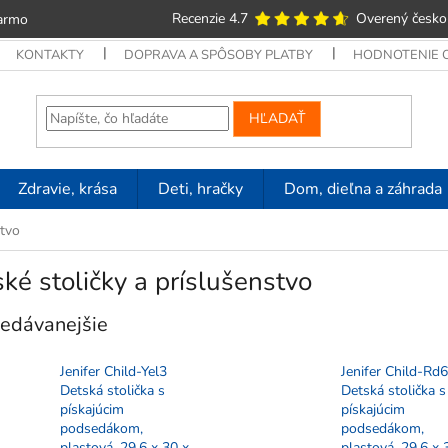
Recenzie 4.7
Overený česko
armo
KONTAKTY
DOPRAVA A SPÔSOBY PLATBY
HODNOTENIE
HĽADAŤ
Zdravie, krása
Deti, hračky
Dom, dieľna a záhrada
stvo
ké stoličky a príslušenstvo
edávanejšie
Jenifer Child-Yel3
Jenifer Child-Rd6
Detská stolička s
Detská stolička s
pískajúcim
pískajúcim
podsedákom,
podsedákom,
plastová, 29,6 x 30 x
plastová, 29,6 x 