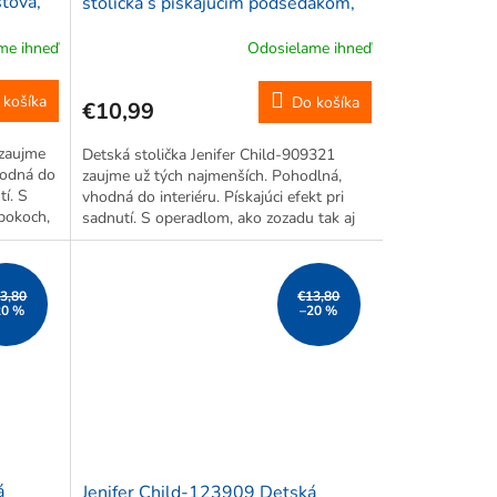
tová,
stolička s pískajúcim podsedákom,
plastová, 38x18,4x29,4 cm, žltá
me ihneď
Odosielame ihneď
 košíka
Do košíka
€10,99
 zaujme
Detská stolička Jenifer Child-909321
hodná do
zaujme už tých najmenších. Pohodlná,
tí. S
vhodná do interiéru. Pískajúci efekt pri
bokoch,
sadnutí. S operadlom, ako zozadu tak aj
m.
po bokoch, takže predídete nechceným
pádom. *Motív na obrázku je len...
3,80
€13,80
20 %
–20 %
á
Jenifer Child-123909 Detská