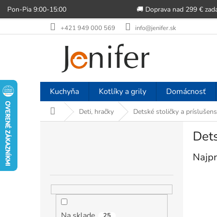
Pon-Pia 9:00-15:00
🚚 Doprava nad 299 € zad
Prejsť
+421 949 000 569
info@jenifer.sk
na
obsah
Kuchyňa
Kotlíky a grily
Domácnosť
Domov
Deti, hračky
Detské stoličky a príslušen
B
Dets
o
č
Najpr
n
ý
p
a
n
e
Na sklade
25