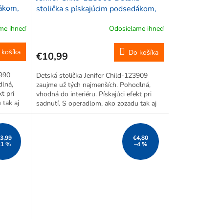
dákom,
stolička s pískajúcim podsedákom,
 modrá
plastová, 38x18,4x29,4 cm,
me ihneď
Odosielame ihneď
červená
 košíka
Do košíka
€10,99
3990
Detská stolička Jenifer Child-123909
dlná,
zaujme už tých najmenších. Pohodlná,
t pri
vhodná do interiéru. Pískajúci efekt pri
 tak aj
sadnutí. S operadlom, ako zozadu tak aj
ceným
po bokoch, takže predídete nechceným
.
pádom. *Motív na obrázku je len...
3,99
€4,80
21 %
–4 %