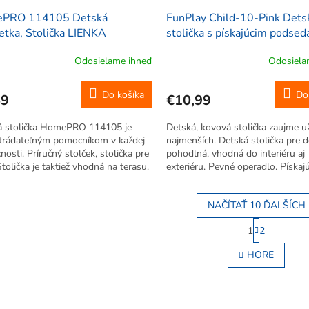
PRO 114105 Detská
FunPlay Child-10-Pink Dets
etka, Stolička LIENKA
stolička s pískajúcim podse
5cm, modrá
kovová, 36x36x36cm, ružov
Odosielame ihneď
Odosiela
Do košíka
Do
59
€10,99
á stolička HomePRO 114105 je
Detská, kovová stolička zaujme u
trádateľným pomocníkom v každej
najmenších. Detská stolička pre de
osti. Príručný stolček, stolička pre
pohodlná, vhodná do interiéru aj
 Stolička je taktiež vhodná na terasu.
exteriéru. Pevné operadlo. Pískajú
podsedák.
NAČÍTAŤ 10 ĎALŠÍCH
S
1
2
t
O
r
v
HORE
á
l
n
á
k
d
o
a
v