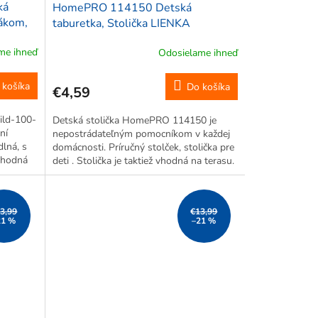
ká
HomePRO 114150 Detská
dákom,
taburetka, Stolička LIENKA
á
20x15cm, ružová
me ihneď
Odosielame ihneď
 košíka
Do košíka
€4,59
hild-100-
Detská stolička HomePRO 114150 je
ní
nepostrádateľným pomocníkom v každej
lná, s
domácnosti. Príručný stolček, stolička pre
vhodná
deti . Stolička je taktiež vhodná na terasu.
ne
lička...
3,99
€13,99
21 %
–21 %