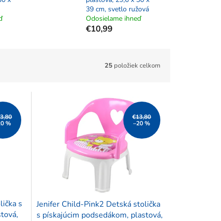
39 cm, svetlo ružová
ď
Odosielame ihneď
€10,99
25
položiek celkom
3,80
€13,80
20 %
–20 %
lička s
Jenifer Child-Pink2 Detská stolička
tová,
s pískajúcim podsedákom, plastová,