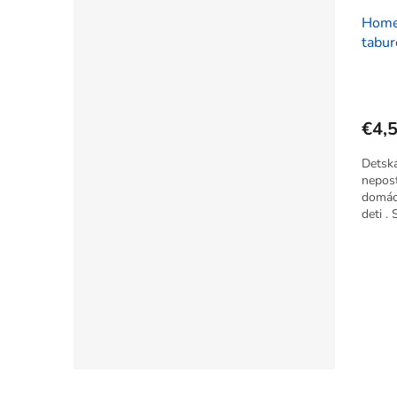
Home
tabur
20x1
€4,
Detsk
nepos
domácn
deti .