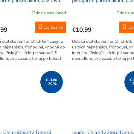
júcim podsedákom, plastová,
pískajúcim podsedákom, plas
x 30 x 39 cm, zelená
29,6 x 30 x 39 cm, modrá
Odosielame ihneď
Odosiela
Do košíka
Do
,99
€10,99
 stolička Jenifer Child-Gr4 zaujme
Detská stolička Jenifer Child-Bl5
h najmenších. Pohodlná, vhodná do
už tých najmenších. Pohodlná, v
ru. Pískajúci efekt pri sadnutí. S
interiéru. Pískajúci efekt pri sadnu
lom, ako zozadu tak aj po bokoch,
operadlom, ako zozadu tak aj po 
 predídete nechceným pádom.
takže predídete nechceným pádo
 na obrázku je len...
*Motív na obrázku je len...
€13,80
€1
–20 %
–
er Child-909312 Detská
Jenifer Child-123990 Detsk