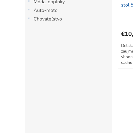
Móda, doplnky
stoli
Auto-moto
plast
Chovateľstvo
€10
Detská
zaujme
vhodná
sadnut
po bok
pádom.