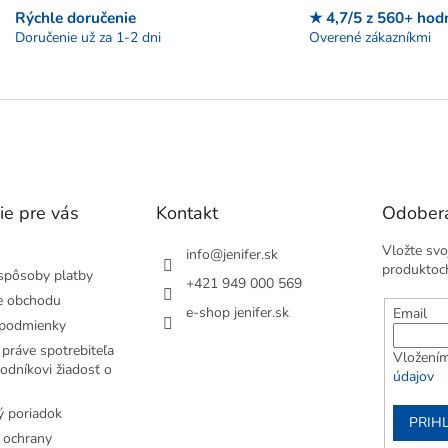
c
a
Rýchle doručenie
★ 4,7/5 z 560+ hod
i
n
Doručenie už za 1-2 dni
Overené zákazníkmi
e
i
e
p
r
v
k
y
v
ý
p
ie pre vás
Kontakt
Odobera
i
s
Vložte svo
u
info
@
jenifer.sk
produktoc
spôsoby platby
+421 949 000 569
e obchodu
e-shop jenifer.sk
Email
podmienky
práve spotrebiteľa
Vložením
odníkovi žiadosť o
údajov
 poriadok
PRIH
 ochrany