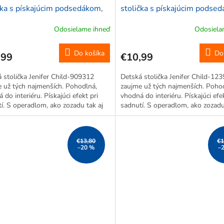
čka s pískajúcim podsedákom,
stolička s pískajúcim podse
ová, 38x18,4x29,4cm, zelená
plastová, 38x18,4x29,4cm,
Odosielame ihneď
Odosiela
Do košíka
Do
,99
€10,99
 stolička Jenifer Child-909312
Detská stolička Jenifer Child-12
 už tých najmenších. Pohodlná,
zaujme už tých najmenších. Poho
 do interiéru. Pískajúci efekt pri
vhodná do interiéru. Pískajúci efek
í. S operadlom, ako zozadu tak aj
sadnutí. S operadlom, ako zozadu
och, takže predídete nechceným
po bokoch, takže predídete nech
 *Motív na obrázku je len...
pádom. *Motív na obrázku je len..
€13,80
€1
–20 %
–