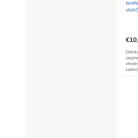
Jenif
stoli
plast
€10
Detská
zaujme
vhodná
sadnut
po bok
pádom.