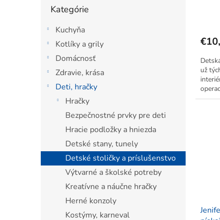
Preskočiť
29,6 
o
Kategórie
kategórie
v
Kuchyňa
€10
Kotlíky a grily
Domácnosť
Detská
už týc
Zdravie, krása
interié
Deti, hračky
operad
takže
Hračky
*Motív
Bezpečnostné prvky pre deti
Hracie podložky a hniezda
Detské stany, tunely
Detské stoličky a príslušenstvo
Výtvarné a školské potreby
Kreatívne a náučne hračky
Herné konzoly
Jenif
Kostýmy, karneval