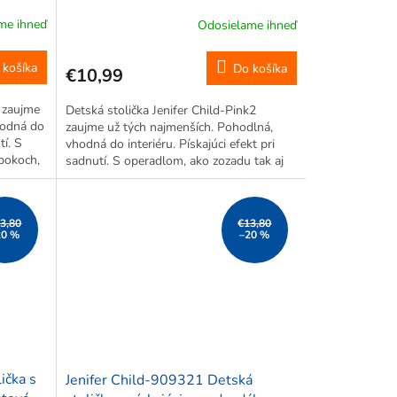
29,6 x 30 x 39 cm, svetlo ružová
me ihneď
Odosielame ihneď
 košíka
Do košíka
€10,99
6 zaujme
Detská stolička Jenifer Child-Pink2
hodná do
zaujme už tých najmenších. Pohodlná,
tí. S
vhodná do interiéru. Pískajúci efekt pri
bokoch,
sadnutí. S operadlom, ako zozadu tak aj
m.
po bokoch, takže predídete nechceným
pádom. *Motív na obrázku je len...
3,80
€13,80
20 %
–20 %
ička s
Jenifer Child-909321 Detská