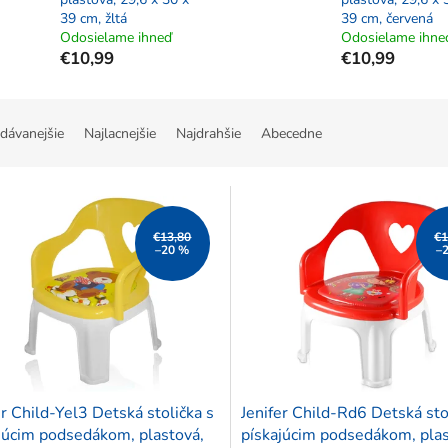
39 cm, žltá
39 cm, červená
Odosielame ihneď
Odosielame ihne
€10,99
€10,99
dávanejšie
Najlacnejšie
Najdrahšie
Abecedne
€13,80
€1
–20 %
–
er Child-Yel3 Detská stolička s
Jenifer Child-Rd6 Detská sto
júcim podsedákom, plastová,
pískajúcim podsedákom, plas