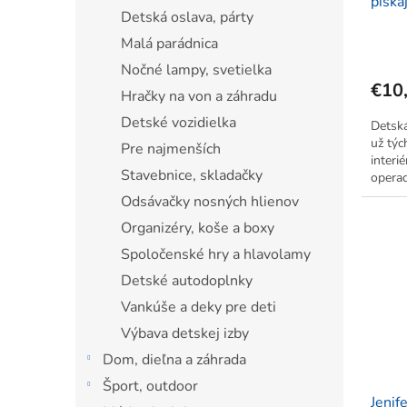
píska
Detská oslava, párty
29,6 
Malá parádnica
Nočné lampy, svetielka
€10
Hračky na von a záhradu
Detské vozidielka
Detská
už týc
Pre najmenších
interié
Stavebnice, skladačky
operad
takže
Odsávačky nosných hlienov
*Motív
Organizéry, koše a boxy
Spoločenské hry a hlavolamy
Detské autodoplnky
Vankúše a deky pre deti
Výbava detskej izby
Dom, dieľna a záhrada
Šport, outdoor
Jenif