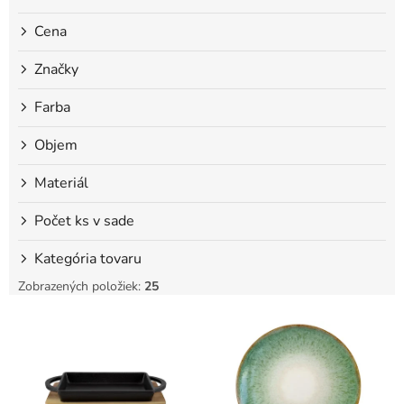
o
Cena
v
Značky
Farba
Objem
Materiál
Počet ks v sade
Kategória tovaru
Zobrazených položiek:
25
V
ý
p
i
s