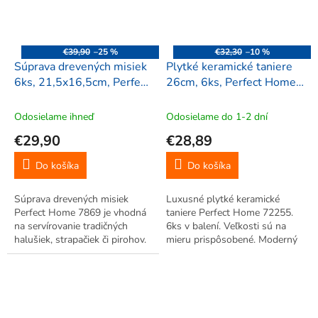
€39,90
–25 %
€32,30
–10 %
Súprava drevených misiek
Plytké keramické taniere
6ks, 21,5x16,5cm, Perfect
26cm, 6ks, Perfect Home
Home 7869
72255
Odosielame ihneď
Odosielame do 1-2 dní
€29,90
€28,89
Do košíka
Do košíka
Súprava drevených misiek
Luxusné plytké keramické
Perfect Home 7869 je vhodná
taniere Perfect Home 72255.
na servírovanie tradičných
6ks v balení. Veľkosti sú na
halušiek, strapačiek či pirohov.
mieru prispôsobené. Moderný
Skvelo doplní každý salaš,
dizajn tanierov do Vašej
reštauráciu, či ozvláštni
kuchyne.
nejednu kuchyňu.