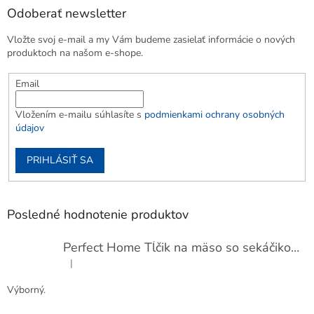
Odoberať newsletter
Vložte svoj e-mail a my Vám budeme zasielať informácie o nových
produktoch na našom e-shope.
Email
Vložením e-mailu súhlasíte s
podmienkami ochrany osobných
údajov
PRIHLÁSIŤ SA
Posledné hodnotenie produktov
Perfect Home Tĺčik na mäso so sekáčikom, 56893
|
Hodnotenie produktu je 5 z 5 hviezdičiek.
Výborný.