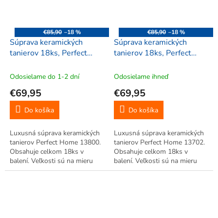
€85,90
–18 %
€85,90
–18 %
Súprava keramických
Súprava keramických
tanierov 18ks, Perfect
tanierov 18ks, Perfect
Home 13800
Home 13702
Odosielame do 1-2 dní
Odosielame ihneď
€69,95
€69,95
Do košíka
Do košíka
Luxusná súprava keramických
Luxusná súprava keramických
tanierov Perfect Home 13800.
tanierov Perfect Home 13702.
Obsahuje celkom 18ks v
Obsahuje celkom 18ks v
balení. Veľkosti sú na mieru
balení. Veľkosti sú na mieru
prispôsobené. Neodolateľná
prispôsobené. Neodolateľná
súprava do Vašej domácnosti.
súprava do Vašej domácnosti.