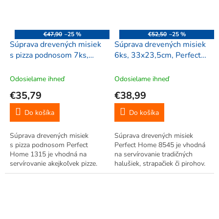
€47,90
–25 %
€52,50
–25 %
Súprava drevených misiek
Súprava drevených misiek
s pizza podnosom 7ks,
6ks, 33x23,5cm, Perfect
Perfect Home 1315
Home 8545
Odosielame ihneď
Odosielame ihneď
€35,79
€38,99
Do košíka
Do košíka
Súprava drevených misiek
Súprava drevených misiek
s pizza podnosom Perfect
Perfect Home 8545 je vhodná
Home 1315 je vhodná na
na servírovanie tradičných
servírovanie akejkoľvek pizze.
halušiek, strapačiek či pirohov.
Skvelo doplní každú
Skvelo doplní každý salaš,
reštauráciu, či ozvláštni
reštauráciu, či ozvláštni
nejednu kuchyňu.
nejednu kuchyňu.