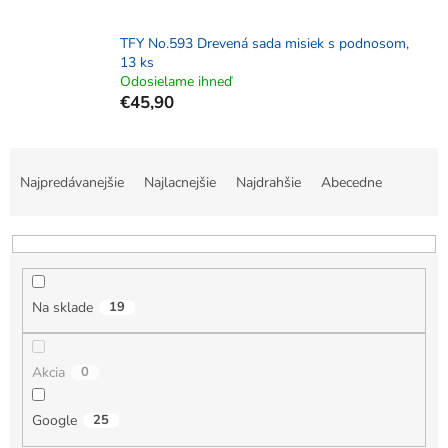
TFY No.593 Drevená sada misiek s podnosom,
13 ks
Odosielame ihneď
€45,90
R
a
Najpredávanejšie
Najlacnejšie
Najdrahšie
Abecedne
d
e
n
i
e
Na sklade
19
p
r
o
Akcia
0
d
u
k
Google
25
t