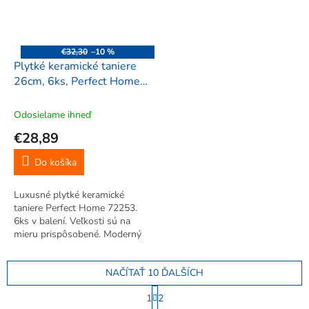
€32,30
–10 %
Plytké keramické taniere
26cm, 6ks, Perfect Home
72253
Odosielame ihneď
€28,89
Do košíka
Luxusné plytké keramické
taniere Perfect Home 72253.
6ks v balení. Veľkosti sú na
mieru prispôsobené. Moderný
dizajn tanierov do Vašej
kuchyne.
NAČÍTAŤ 10 ĎALŠÍCH
S
1
2
t