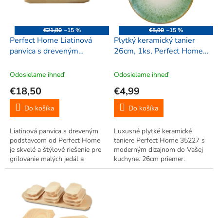
p
r
o
€21,80
–15 %
€5,90
–15 %
d
Perfect Home Liatinová
Plytký keramický tanier
u
panvica s dreveným
26cm, 1ks, Perfect Home
k
podstavcom, 22x17x3cm,
35227
t
16644
Odosielame ihneď
Odosielame ihneď
o
€18,50
€4,99
v
Do košíka
Do košíka
Liatinová panvica s dreveným
Luxusné plytké keramické
podstavcom od Perfect Home
taniere Perfect Home 35227 s
je skvelé a štýlové riešenie pre
moderným dizajnom do Vašej
grilovanie malých jedál a
kuchyne. 26cm priemer.
príloh. Je vhodná na použitie
na všetkých typoch sporákov
(vrátane indukčných), ako aj v
rúre a na grile do 300 °C