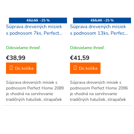
€52,50
–25 %
€55,90
–25 %
Súprava drevených misiek
Súprava drevených misiek
s podnosom 7ks, Perfect
s podnosom 13ks, Perfect
Home 2089
Home 2096
Odosielame ihneď
Odosielame ihneď
€38,99
€41,59
Do košíka
Do košíka
Súprava drevených misiek s
Súprava drevených misiek s
podnosom Perfect Home 2089
podnosom Perfect Home 2096
je vhodná na servírovanie
je vhodná na servírovanie
tradičných halušiek, strapačiek
tradičných halušiek, strapačiek
či pirohov. Skvelo doplní každý
či pirohov. Skvelo doplní každý
salaš, reštauráciu, či ozvláštni
salaš, reštauráciu, či ozvláštni
nejednu kuchyňu.
nejednu kuchyňu.