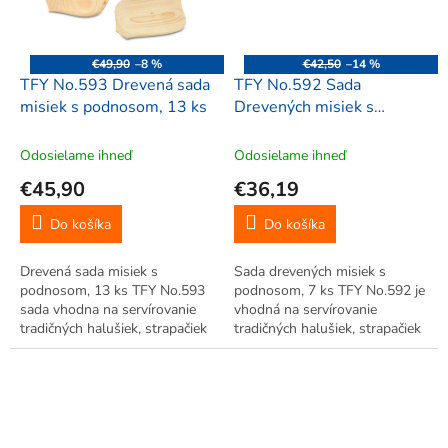
€49,90
–8 %
€42,50
–14 %
TFY No.593 Drevená sada
TFY No.592 Sada
misiek s podnosom, 13 ks
Drevených misiek s
podnosom, 7ks
Odosielame ihneď
Odosielame ihneď
€45,90
€36,19
Do košíka
Do košíka
Drevená sada misiek s
Sada drevených misiek s
podnosom, 13 ks TFY No.593
podnosom, 7 ks TFY No.592 je
sada vhodna na servírovanie
vhodná na servírovanie
tradičných halušiek, strapačiek
tradičných halušiek, strapačiek
či pirohov. Skvelo doplní každý
či pirohov. Skvelo doplní každý
salaš, reštauráciu, či ozvláštni
salaš, reštauráciu, či ozvláštni
nejednu kuchyňu. Z drevených
nejednu kuchyňu. Z drevených
misiek Vám bude chutiť...
misiek Vám bude chutiť...