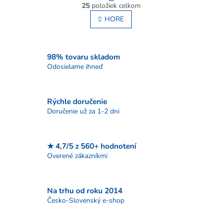
O
r
25
položiek celkom
v
á
l
HORE
n
á
k
o
d
v
a
a
c
98% tovaru skladom
n
i
Odosielame ihneď
i
e
e
p
r
Rýchle doručenie
v
Doručenie už za 1-2 dni
k
y
v
ý
★ 4,7/5 z 560+ hodnotení
p
Overené zákazníkmi
i
s
u
Na trhu od roku 2014
Česko-Slovenský e-shop