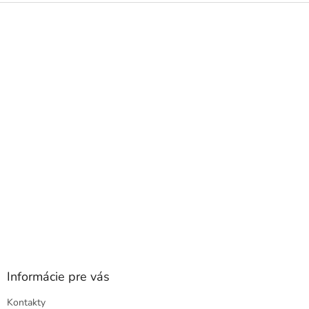
Z
á
p
ä
t
i
e
Informácie pre vás
Kontakty