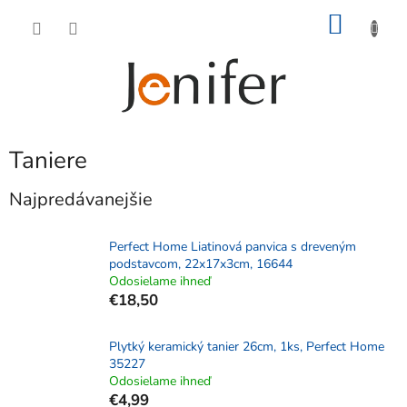
Prejsť
NÁKU
na
obsah
KOŠÍK
Taniere
Najpredávanejšie
Perfect Home Liatinová panvica s dreveným
podstavcom, 22x17x3cm, 16644
Odosielame ihneď
€18,50
Plytký keramický tanier 26cm, 1ks, Perfect Home
35227
Odosielame ihneď
€4,99