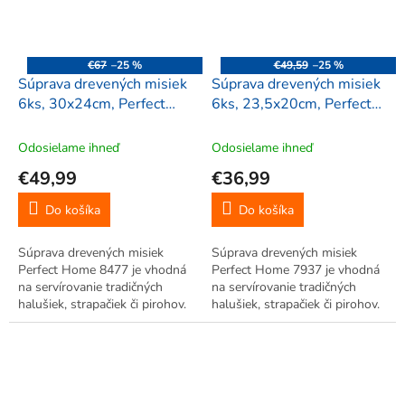
€67
–25 %
€49,59
–25 %
Súprava drevených misiek
Súprava drevených misiek
6ks, 30x24cm, Perfect
6ks, 23,5x20cm, Perfect
Home 8477
Home 7937
Odosielame ihneď
Odosielame ihneď
€49,99
€36,99
Do košíka
Do košíka
Súprava drevených misiek
Súprava drevených misiek
Perfect Home 8477 je vhodná
Perfect Home 7937 je vhodná
na servírovanie tradičných
na servírovanie tradičných
halušiek, strapačiek či pirohov.
halušiek, strapačiek či pirohov.
Skvelo doplní každý salaš,
Skvelo doplní každý salaš,
reštauráciu, či ozvláštni
reštauráciu, či ozvláštni
nejednu kuchyňu.
nejednu kuchyňu.