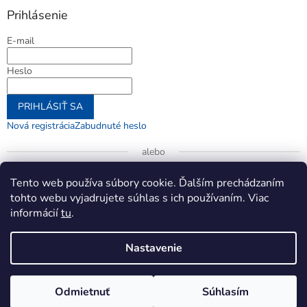
Prihlásenie
E-mail
Heslo
PRIHLÁSIŤ SA
Nová registrácia
Zabudnuté heslo
alebo
Prihlásiť sa cez Google
Tento web používa súbory cookie. Ďalším prechádzaním
tohto webu vyjadrujete súhlas s ich používaním. Viac
informácií
tu
.
Vytvoril Shoptet
Nastavenie
Copyright 2026
jenifer.sk
. Všetky práva vyhradené.
Upraviť
Odmietnuť
Súhlasím
nastavenie cookies