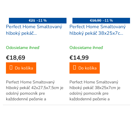
€21
–11 %
€16,90
–11 %
Perfect Home Smaltovaný
Perfect Home Smaltovaný
hlboký pekáč
hlboký pekáč 38x25x7cm,
42x27,5x7,5cm, 41205
41359
Odosielame ihneď
Odosielame ihneď
€18,69
€14,99
Do košíka
Do košíka
Perfect Home Smaltovaný
Perfect Home Smaltovaný
hlboký pekáč 42x27,5x7,5cm je
hlboký pekáč 38x25x7cm je
odolný pomocník pre
odolný pomocník pre
každodenné pečenie a
každodenné pečenie a
zapekanie. Vysoké okraje a
zapekanie. Vysoké okraje a
kvalitný smalt zabezpečia
kvalitný smalt zabezpečia
rovnomerné teplo a šťavnatý
rovnomerné teplo a šťavnatý
výsledok – od buchiet a
výsledok – od buchiet a
koláčov až po lasagne, mäso...
koláčov až po lasagne, mäso
či...