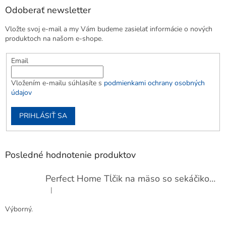
Odoberať newsletter
Vložte svoj e-mail a my Vám budeme zasielať informácie o nových
produktoch na našom e-shope.
Email
Vložením e-mailu súhlasíte s
podmienkami ochrany osobných
údajov
PRIHLÁSIŤ SA
Posledné hodnotenie produktov
Perfect Home Tĺčik na mäso so sekáčikom, 56893
|
Hodnotenie produktu je 5 z 5 hviezdičiek.
Výborný.