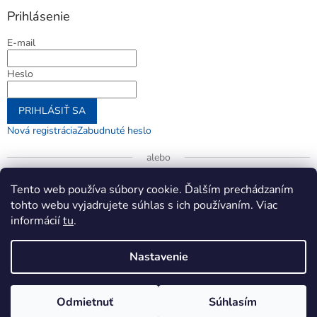
Prihlásenie
E-mail
Heslo
PRIHLÁSIŤ SA
Nová registrácia
Zabudnuté heslo
alebo
Prihlásiť sa cez Google
Tento web používa súbory cookie. Ďalším prechádzaním
tohto webu vyjadrujete súhlas s ich používaním. Viac
informácií
tu
.
Vytvoril Shoptet
Nastavenie
Copyright 2026
jenifer.sk
. Všetky práva vyhradené.
Upraviť
Odmietnuť
Súhlasím
nastavenie cookies