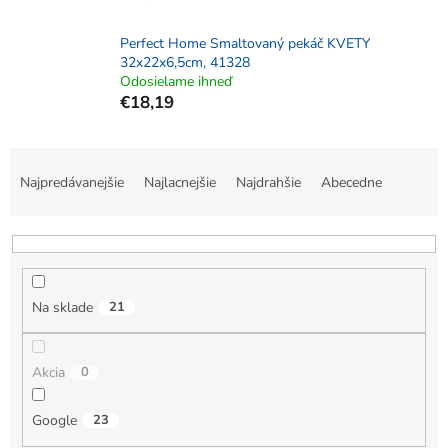
Perfect Home Smaltovaný pekáč KVETY
32x22x6,5cm, 41328
Odosielame ihneď
€18,19
R
a
Najpredávanejšie
Najlacnejšie
Najdrahšie
Abecedne
d
e
n
i
e
Na sklade
21
p
r
o
Akcia
0
d
u
k
Google
23
t