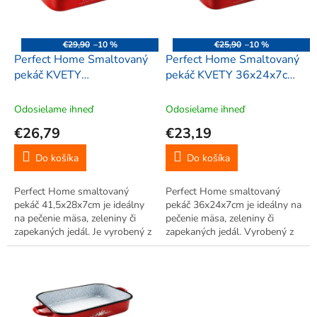
p
r
o
€29,90
–10 %
€25,90
–10 %
d
Perfect Home Smaltovaný
Perfect Home Smaltovaný
u
pekáč KVETY
pekáč KVETY 36x24x7cm,
k
41,5x28x7cm, 41403
41366
t
Odosielame ihneď
Odosielame ihneď
o
€26,79
€23,19
v
Do košíka
Do košíka
Perfect Home smaltovaný
Perfect Home smaltovaný
pekáč 41,5x28x7cm je ideálny
pekáč 36x24x7cm je ideálny na
na pečenie mäsa, zeleniny či
pečenie mäsa, zeleniny či
zapekaných jedál. Je vyrobený z
zapekaných jedál. Vyrobený z
odolného smaltovaného
odolného smaltovaného
oceľového plechu, zabezpečuje
oceľového plechu, zabezpečuje
rovnomerné pečenie a ľahké
rovnomerné pečenie a ľahké
čistenie.
čistenie a ergonomické
rukoväte...