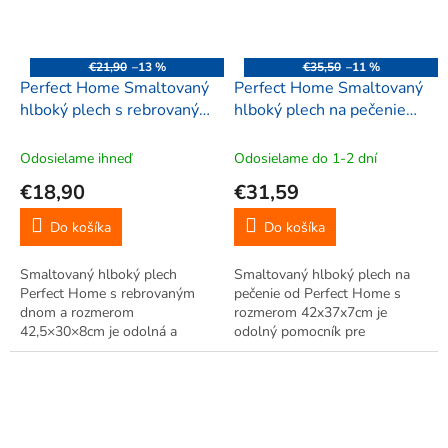
€21,90
–13 %
€35,50
–11 %
Perfect Home Smaltovaný
Perfect Home Smaltovaný
hlboký plech s rebrovaným
hlboký plech na pečenie
dnom 42,5x30x8cm,
42x37x7cm, 00394
14407
Odosielame ihneď
Odosielame do 1-2 dní
€18,90
€31,59
Do košíka
Do košíka
Smaltovaný hlboký plech
Smaltovaný hlboký plech na
Perfect Home s rebrovaným
pečenie od Perfect Home s
dnom a rozmerom
rozmerom 42x37x7cm je
42,5×30×8cm je odolná a
odolný pomocník pre
praktická voľba na každodenné
každodenné pečenie. Vysoké
pečenie. Rebrované dno
okraje a kvalitný smalt
podporuje rovnomerné
zabezpečia rovnomerné teplo a
prepečenie a odvádzanie tuku,
šťavnatý výsledok – od buchiet
hladký smaltovaný povrch sa
a koláčov až po...
ľahko...