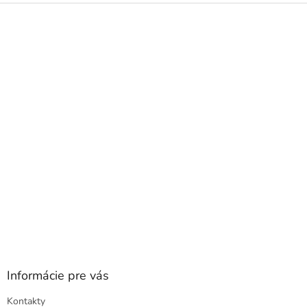
Z
á
p
ä
t
i
e
Informácie pre vás
Kontakty