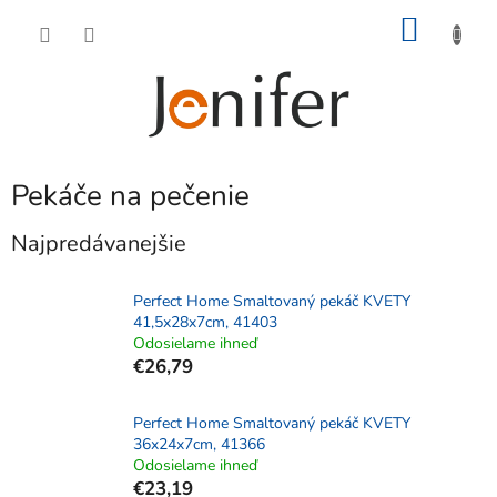
Prejsť
NÁKU
na
obsah
KOŠÍK
Pekáče na pečenie
Najpredávanejšie
Perfect Home Smaltovaný pekáč KVETY
41,5x28x7cm, 41403
Odosielame ihneď
€26,79
Perfect Home Smaltovaný pekáč KVETY
36x24x7cm, 41366
Odosielame ihneď
€23,19