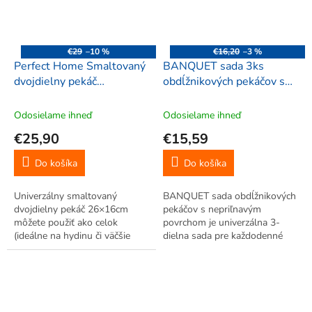
€29
–10 %
€16,20
–3 %
Perfect Home Smaltovaný
BANQUET sada 3ks
dvojdielny pekáč
obdĺžnikových pekáčov s
26x16cm, 00653
nepriľnavým povrchom,
50577
Odosielame ihneď
Odosielame ihneď
€25,90
€15,59
Do košíka
Do košíka
Univerzálny smaltovaný
BANQUET sada obdĺžnikových
dvojdielny pekáč 26×16cm
pekáčov s nepriľnavým
môžete použiť ako celok
povrchom je univerzálna 3-
(ideálne na hydinu či väčšie
dielna sada pre každodenné
kusy mäsa) alebo každý diel
pečenie. Telo z nepriľnavým
samostatne. Hladký smalt je
povrchom XYNFLON (PTFE)
vysoko odolný proti odreniu a
zaručujú ľahké vyberanie
poškriabaniu, ľahko sa čistí,
pokrmov a jednoduché čistenie.
rovnomerne...
Sada je...