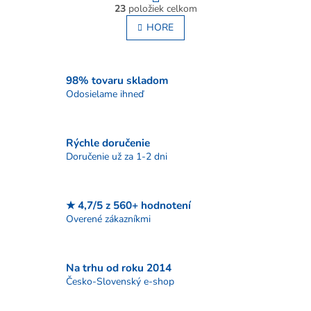
O
r
23
položiek celkom
v
á
l
HORE
n
á
k
o
d
v
a
a
c
98% tovaru skladom
n
i
Odosielame ihneď
i
e
e
p
r
Rýchle doručenie
v
Doručenie už za 1-2 dni
k
y
v
ý
★ 4,7/5 z 560+ hodnotení
p
Overené zákazníkmi
i
s
u
Na trhu od roku 2014
Česko-Slovenský e-shop