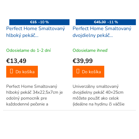
€15
–10 %
€45,30
–11 %
Perfect Home Smaltovaný
Perfect Home Smaltovaný
hlboký pekáč
dvojdielny pekáč
34x22,5x7cm, 41311
40x25cm, 00684
Odosielame do 1-2 dní
Odosielame ihneď
€13,49
€39,99
Do košíka
Do košíka
Perfect Home Smaltovaný
Univerzálny smaltovaný
hlboký pekáč 34x22,5x7cm je
dvojdielny pekáč 40×25cm
odolný pomocník pre
môžete použiť ako celok
každodenné pečenie a
(ideálne na hydinu či väčšie
zapekanie. Vysoké okraje a
kusy mäsa) alebo každý diel
kvalitný smalt zabezpečia
samostatne. Hladký smalt je
rovnomerné teplo a šťavnatý
vysoko odolný proti odreniu a
výsledok – od buchiet a
poškriabaniu, ľahko sa čistí,
koláčov až po lasagne, mäso...
rovnomerne...