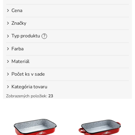
o
Cena
v
Značky
Typ produktu
?
Farba
Materiál
Počet ks v sade
Kategória tovaru
Zobrazených položiek:
23
V
ý
p
i
s