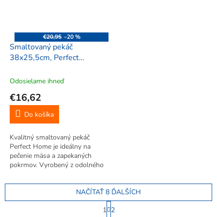
€20,95
–20 %
Smaltovaný pekáč
38x25,5cm, Perfect
Home, 10382
Odosielame ihneď
€16,62
Do košíka
Kvalitný smaltovaný pekáč
Perfect Home je ideálny na
pečenie mäsa a zapekaných
pokrmov. Vyrobený z odolného
smaltovaného železa, vhodný
do plynových aj elektrických
NAČÍTAŤ 8 ĎALŠÍCH
rúr.
S
1
2
t