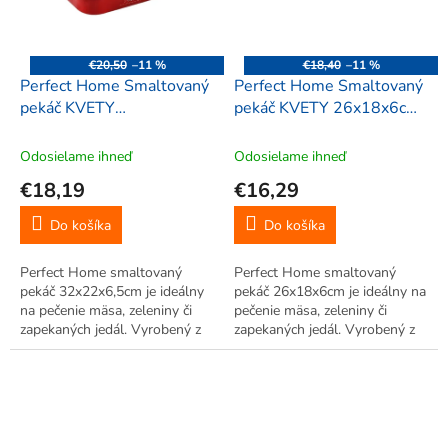
€20,50
–11 %
€18,40
–11 %
Perfect Home Smaltovaný
Perfect Home Smaltovaný
pekáč KVETY
pekáč KVETY 26x18x6cm,
32x22x6,5cm, 41328
41267
Odosielame ihneď
Odosielame ihneď
€18,19
€16,29
Do košíka
Do košíka
Perfect Home smaltovaný
Perfect Home smaltovaný
pekáč 32x22x6,5cm je ideálny
pekáč 26x18x6cm je ideálny na
na pečenie mäsa, zeleniny či
pečenie mäsa, zeleniny či
zapekaných jedál. Vyrobený z
zapekaných jedál. Vyrobený z
odolného smaltovaného
odolného smaltovaného
oceľového plechu, zabezpečuje
oceľového plechu, zabezpečuje
rovnomerné pečenie a ľahké
rovnomerné pečenie a ľahké
čistenie a ergonomické
čistenie a ergonomické
rukoväte...
rukoväte...