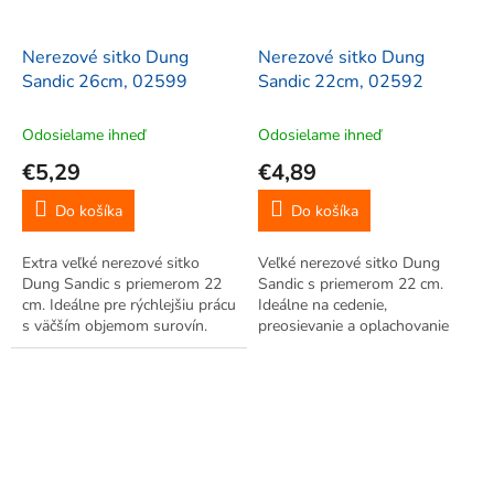
Nerezové sitko Dung
Nerezové sitko Dung
Sandic 26cm, 02599
Sandic 22cm, 02592
Odosielame ihneď
Odosielame ihneď
€5,29
€4,89
Do košíka
Do košíka
Extra veľké nerezové sitko
Veľké nerezové sitko Dung
Dung Sandic s priemerom 22
Sandic s priemerom 22 cm.
cm. Ideálne pre rýchlejšiu prácu
Ideálne na cedenie,
s väčším objemom surovín.
preosievanie a oplachovanie
Odolná nerezová oceľ,
väčších objemov potravín.
ergonomické držadlo z
Odolná nerezová oceľ,
kaučukového dreva.
ergonomické držadlo z
kaučukového dreva.