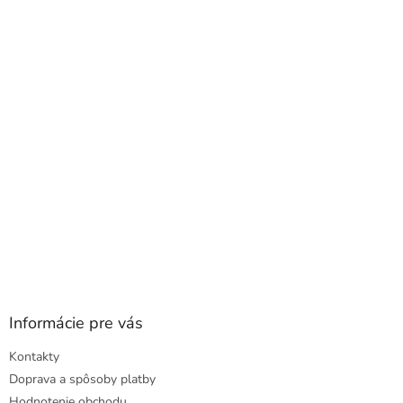
p
ä
t
i
e
Informácie pre vás
Kontakty
Doprava a spôsoby platby
Hodnotenie obchodu