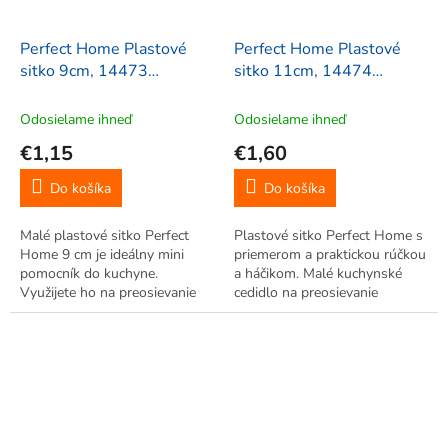
Perfect Home Plastové
Perfect Home Plastové
sitko 9cm, 14473
sitko 11cm, 14474
Náhodná farba
Náhodná farba
Odosielame ihneď
Odosielame ihneď
€1,15
€1,60
Do košíka
Do košíka
Malé plastové sitko Perfect
Plastové sitko Perfect Home s
Home 9 cm je ideálny mini
priemerom a praktickou rúčkou
pomocník do kuchyne.
a háčikom. Malé kuchynské
Využijete ho na preosievanie
cedidlo na preosievanie
múky, práškového cukru alebo
korenín, umývanie bobúľ či
umývanie drobného ovocia. S
cedenie čaju. S očkom na
očkom na zavesenie a háčikom
zavesenie.
na zachytenie za okraj nádoby.