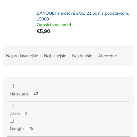
BANQUET nerezové sitko 21,5cm s podstavcom,
19309
Odosielame ihneď
€5,90
R
a
Najpredávanejšie
Najlacnejšie
Najdrahšie
Abecedne
d
e
n
i
e
Na sklade
42
p
r
o
Akcia
0
d
u
k
Google
45
t