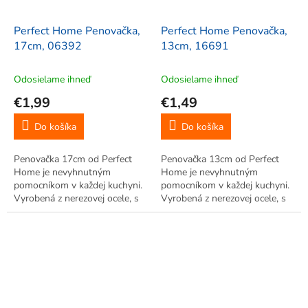
Perfect Home Penovačka,
Perfect Home Penovačka,
17cm, 06392
13cm, 16691
Odosielame ihneď
Odosielame ihneď
€1,99
€1,49
Do košíka
Do košíka
Penovačka 17cm od Perfect
Penovačka 13cm od Perfect
Home je nevyhnutným
Home je nevyhnutným
pomocníkom v každej kuchyni.
pomocníkom v každej kuchyni.
Vyrobená z nerezovej ocele, s
Vyrobená z nerezovej ocele, s
uškom na zavesenie, slúži na
uškom na zavesenie, slúži na
cedenie vody alebo
cedenie vody alebo
prebytočného tuku z pokrmov.
prebytočného tuku z pokrmov.
Kuchynská pomôcka na
Kuchynská pomôcka na
každodenné varenie.
každodenné varenie,...