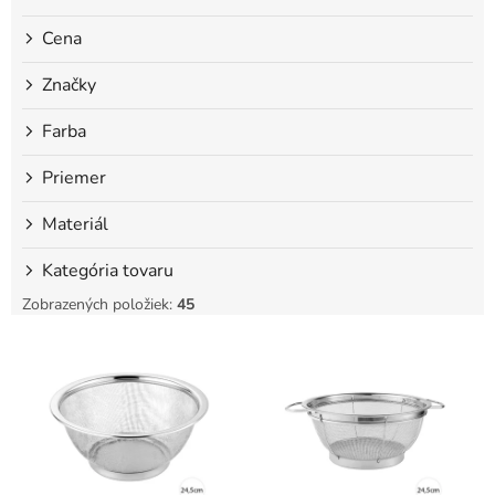
o
Cena
v
Značky
Farba
Priemer
Materiál
Kategória tovaru
Zobrazených položiek:
45
V
ý
p
i
s
p
r