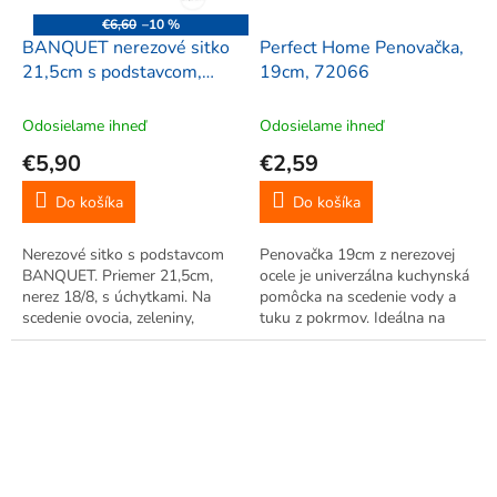
€6,60
–10 %
BANQUET nerezové sitko
Perfect Home Penovačka,
21,5cm s podstavcom,
19cm, 72066
19309
Odosielame ihneď
Odosielame ihneď
€5,90
€2,59
Do košíka
Do košíka
Nerezové sitko s podstavcom
Penovačka 19cm z nerezovej
BANQUET. Priemer 21,5cm,
ocele je univerzálna kuchynská
nerez 18/8, s úchytkami. Na
pomôcka na scedenie vody a
scedenie ovocia, zeleniny,
tuku z pokrmov. Ideálna na
cestovín.
nakladanie hranoliek,
makarónov či zeleniny. S
uškom.