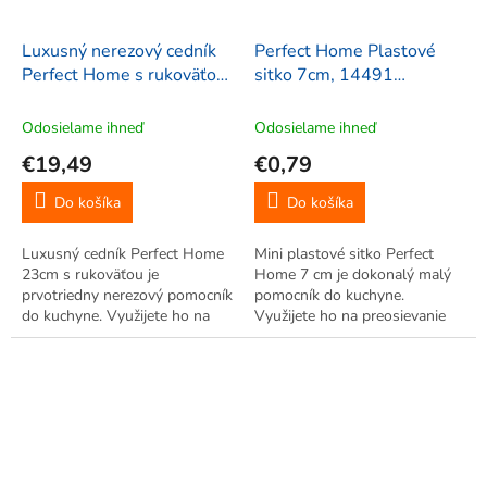
Luxusný nerezový cedník
Perfect Home Plastové
Perfect Home s rukoväťou
sitko 7cm, 14491
23cm, 23353
Náhodná farba
Odosielame ihneď
Odosielame ihneď
€19,49
€0,79
Do košíka
Do košíka
Luxusný cedník Perfect Home
Mini plastové sitko Perfect
23cm s rukoväťou je
Home 7 cm je dokonalý malý
prvotriedny nerezový pomocník
pomocník do kuchyne.
do kuchyne. Využijete ho na
Využijete ho na preosievanie
cedenie cestovín, zeleniny či
múky, práškového cukru alebo
ovocia. Spája praktickosť s
umývanie drobného ovocia. S
elegantným dizajnom.
očkom na zavesenie, háčikom
Jednoduché čistenie v
na zachytenie za okraj nádoby
umývačke, vhodný aj...
a...