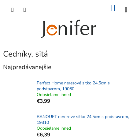
Prejsť
NÁKU
na
obsah
KOŠÍK
Cedníky, sitá
Najpredávanejšie
Perfect Home nerezové sitko 24,5cm s
podstavcom, 19060
Odosielame ihneď
€3,99
BANQUET nerezové sitko 24,5cm s podstavcom,
19310
Odosielame ihneď
€6,39