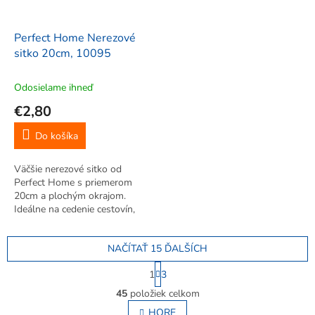
Perfect Home Nerezové
sitko 20cm, 10095
Odosielame ihneď
€2,80
Do košíka
Väčšie nerezové sitko od
Perfect Home s priemerom
20cm a plochým okrajom.
Ideálne na cedenie cestovín,
preplachovanie zeleniny, ovocia
a strukovín. Kvalitná nerezová
NAČÍTAŤ 15 ĎALŠÍCH
oceľ.
S
1
3
t
O
r
45
položiek celkom
v
á
l
HORE
n