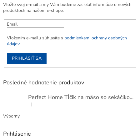
Vložte svoj e-mail a my Vám budeme zasielať informácie o nových
produktoch na našom e-shope.
Email
Vložením e-mailu súhlasíte s
podmienkami ochrany osobných
údajov
PRIHLÁSIŤ SA
Posledné hodnotenie produktov
Perfect Home Tĺčik na mäso so sekáčikom, 56893
|
Hodnotenie produktu je 5 z 5 hviezdičiek.
Výborný.
Prihlásenie