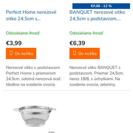
o
€7,30
–12 %
d
Perfect Home nerezové
BANQUET nerezové sitko
u
sitko 24,5cm s
24,5cm s podstavcom,
k
podstavcom, 19060
19310
t
Odosielame ihneď
Odosielame ihneď
o
€3,99
€6,39
v
Do košíka
Do košíka
Nerezové sitko s podstavcom
Nerezové sitko BANQUET s
Perfect Home s priemerom
podstavcom. Priemer 24,5cm,
24,5cm, odolná nerezová oceľ.
nerez 18/8, s úchytkami. Na
Ideálne na scedenie ovocia,
scedenie ovocia, zeleniny,
zeleniny alebo cestovín.
cestovín.
Robustné a estetické.