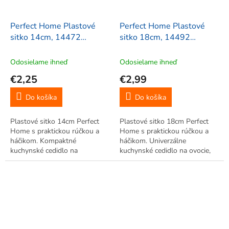
Perfect Home Plastové
Perfect Home Plastové
sitko 14cm, 14472
sitko 18cm, 14492
Náhodná farba
Náhodná farba
Odosielame ihneď
Odosielame ihneď
€2,25
€2,99
Do košíka
Do košíka
Plastové sitko 14cm Perfect
Plastové sitko 18cm Perfect
Home s praktickou rúčkou a
Home s praktickou rúčkou a
háčikom. Kompaktné
háčikom. Univerzálne
kuchynské cedidlo na
kuchynské cedidlo na ovocie,
preosievanie múky, umývanie
zeleninu či preosievanie múky.
ovocia či cedenie malých porcií.
S očkom na zavesenie.