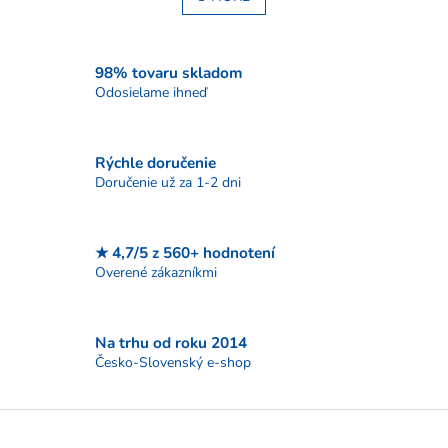
á
k
o
d
v
a
a
c
98% tovaru skladom
n
i
Odosielame ihneď
i
e
e
p
r
Rýchle doručenie
v
Doručenie už za 1-2 dni
k
y
v
ý
★ 4,7/5 z 560+ hodnotení
p
Overené zákazníkmi
i
s
u
Na trhu od roku 2014
Česko-Slovenský e-shop
Z
á