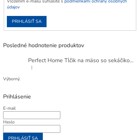
Vložením e-mailu súhlasíte s
podmienkami ochrany osobných
údajov
PRIHLÁSIŤ SA
Posledné hodnotenie produktov
Perfect Home Tĺčik na mäso so sekáčikom, 56893
|
Hodnotenie produktu je 5 z 5 hviezdičiek.
Výborný.
Prihlásenie
E-mail
Heslo
PRIHLÁSIŤ SA