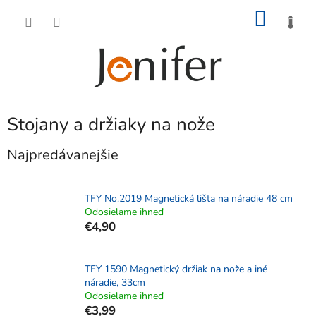
Prejsť
NÁKU
na
obsah
KOŠÍK
Stojany a držiaky na nože
Najpredávanejšie
TFY No.2019 Magnetická lišta na náradie 48 cm
Odosielame ihneď
€4,90
TFY 1590 Magnetický držiak na nože a iné
náradie, 33cm
Odosielame ihneď
€3,99