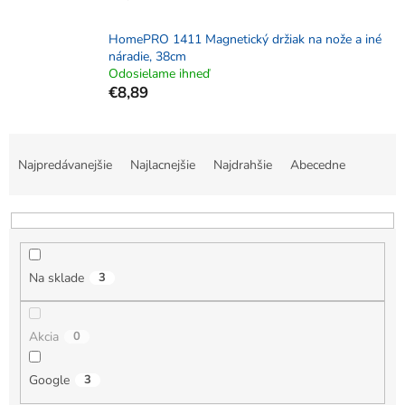
HomePRO 1411 Magnetický držiak na nože a iné
náradie, 38cm
Odosielame ihneď
€8,89
R
a
Najpredávanejšie
Najlacnejšie
Najdrahšie
Abecedne
d
e
n
i
e
Na sklade
3
p
r
o
Akcia
0
d
u
k
Google
3
t