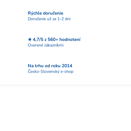
c
i
Rýchle doručenie
e
p
Doručenie už za 1-2 dni
r
v
k
★ 4,7/5 z 560+ hodnotení
y
Overené zákazníkmi
v
ý
p
i
Na trhu od roku 2014
s
Česko-Slovenský e-shop
u
Z
á
p
ä
t
i
e