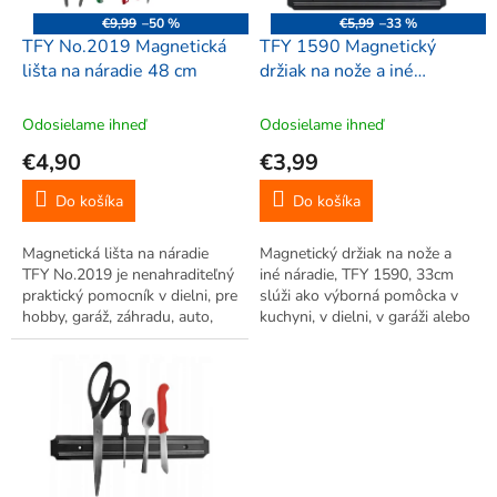
o
€9,99
–50 %
€5,99
–33 %
d
TFY No.2019 Magnetická
TFY 1590 Magnetický
u
lišta na náradie 48 cm
držiak na nože a iné
k
náradie, 33cm
t
Odosielame ihneď
Odosielame ihneď
o
€4,90
€3,99
v
Do košíka
Do košíka
Magnetická lišta na náradie
Magnetický držiak na nože a
TFY No.2019 je nenahraditeľný
iné náradie, TFY 1590, 33cm
praktický pomocník v dielni, pre
slúži ako výborná pomôcka v
hobby, garáž, záhradu, auto,
kuchyni, v dielni, v garáži alebo
atď. Jednoducho upevníte
v záhradke. Slúži na držanie a
pribalenými skrutkami na
organizovanie kovových
stenu, strop, nosník a máte
drobných predmetov.
okamžite perfektný držiak...
Najvhodnejšie na držanie
rôznych...