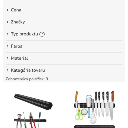
o
Cena
v
Značky
Typ produktu
?
Farba
Materiál
Kategória tovaru
Zobrazených položiek:
3
V
ý
p
i
s
p
r