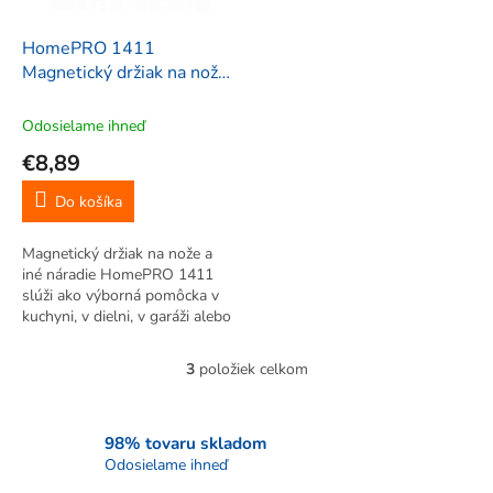
HomePRO 1411
Magnetický držiak na nože
a iné náradie, 38cm
Odosielame ihneď
€8,89
Do košíka
Magnetický držiak na nože a
iné náradie HomePRO 1411
slúži ako výborná pomôcka v
kuchyni, v dielni, v garáži alebo
v záhradke. Slúži na držanie a
organizovanie kovových
3
položiek celkom
O
drobných predmetov.
v
Najvhodnejšie na držanie
l
rôznych...
á
98% tovaru skladom
d
Odosielame ihneď
a