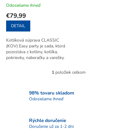
t
Odosielame ihneď
o
€79,99
v
DETAIL
Kotlíková súprava CLASSIC
(KOV) Easy party je sada, ktorá
pozostáva z kotliny, kotlíka,
pokrievky, naberačky a varešky.
Všetko potrebné pre varenie
gulášu či kapustnice.
1
položiek celkom
O
v
l
á
98% tovaru skladom
d
Odosielame ihneď
a
c
i
Rýchle doručenie
e
p
Doručenie už za 1-2 dni
r