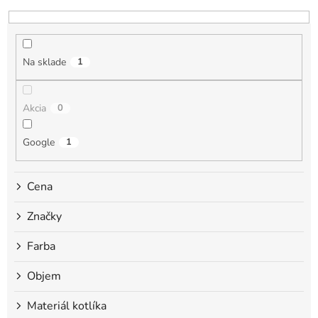
e
n
i
e
Na sklade
1
p
r
o
Akcia
0
d
u
k
Google
1
t
o
Cena
v
Značky
Farba
Objem
Materiál kotlíka