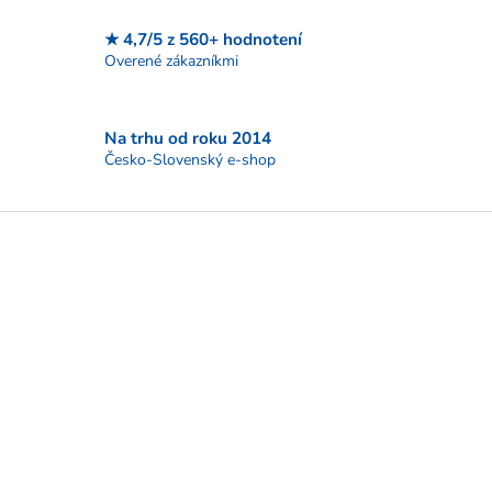
v
k
★ 4,7/5 z 560+ hodnotení
y
Overené zákazníkmi
v
ý
p
i
Na trhu od roku 2014
s
Česko-Slovenský e-shop
u
Z
á
p
ä
t
i
e