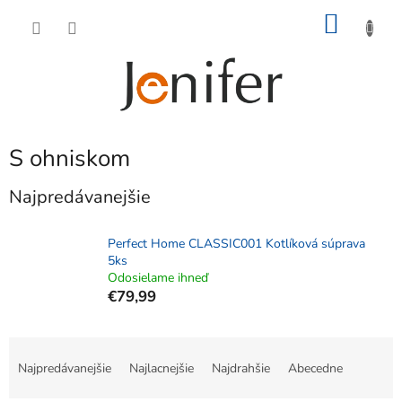
Prejsť
NÁKU
na
obsah
KOŠÍK
S ohniskom
Najpredávanejšie
Perfect Home CLASSIC001 Kotlíková súprava
5ks
Odosielame ihneď
€79,99
R
a
Najpredávanejšie
Najlacnejšie
Najdrahšie
Abecedne
d