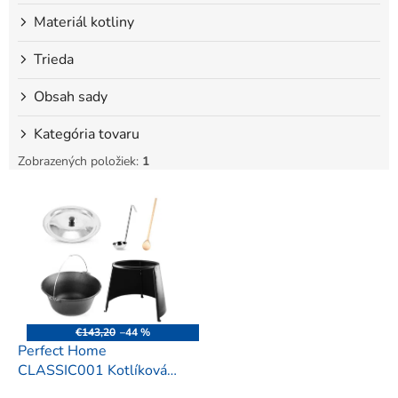
Materiál kotliny
Trieda
Obsah sady
Kategória tovaru
Zobrazených položiek:
1
V
ý
p
i
s
p
r
o
€143,20
–44 %
d
Perfect Home
u
CLASSIC001 Kotlíková
k
súprava 5ks