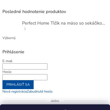
Posledné hodnotenie produktov
Perfect Home Tĺčik na mäso so sekáčikom, 56893
|
Hodnotenie produktu je 5 z 5 hviezdičiek.
Výborný.
Prihlásenie
E-mail
Heslo
PRIHLÁSIŤ SA
Nová registrácia
Zabudnuté heslo
alebo