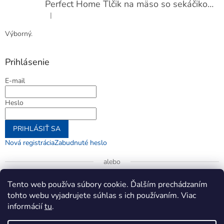
Perfect Home Tĺčik na mäso so sekáčikom, 56893
|
Hodnotenie produktu je 5 z 5 hviezdičiek.
Výborný.
Prihlásenie
E-mail
Heslo
PRIHLÁSIŤ SA
Nová registrácia
Zabudnuté heslo
alebo
Prihlásiť sa cez Google
Tento web používa súbory cookie. Ďalším prechádzaním
tohto webu vyjadrujete súhlas s ich používaním. Viac
informácií
tu
.