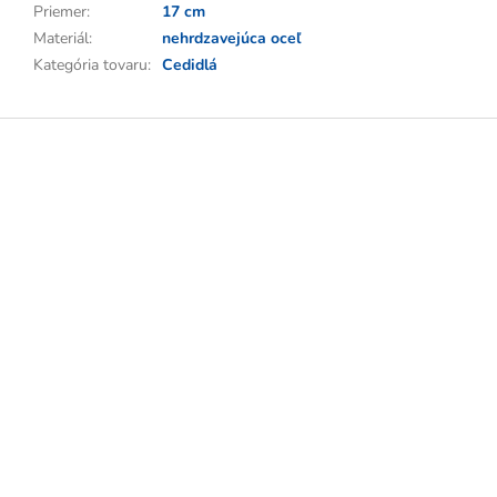
Priemer
:
17 cm
Materiál
:
nehrdzavejúca oceľ
Kategória tovaru
:
Cedidlá
Z
á
p
ä
t
i
e