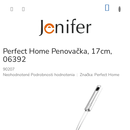
Prejsť
NÁKU
na
obsah
KOŠÍK
Perfect Home Penovačka, 17cm,
06392
90207
Priemerné
Neohodnotené
Podrobnosti hodnotenia
Značka:
Perfect Home
hodnotenie
produktu
je
0,0
z
5
hviezdičiek.