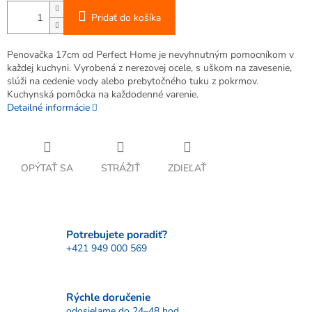
Pridať do košíka
Penovačka 17cm od Perfect Home je nevyhnutným pomocníkom v
každej kuchyni. Vyrobená z nerezovej ocele, s uškom na zavesenie,
slúži na cedenie vody alebo prebytočného tuku z pokrmov.
Kuchynská pomôcka na každodenné varenie.
Detailné informácie
OPÝTAŤ SA
STRÁŽIŤ
ZDIEĽAŤ
Potrebujete poradiť?
+421 949 000 569
Rýchle doručenie
odosielame do 24–48 hod.