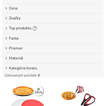
o
Cena
v
Značky
Typ produktu
?
Farba
Priemer
Materiál
Kategória tovaru
Zobrazených položiek:
6
V
ý
p
i
s