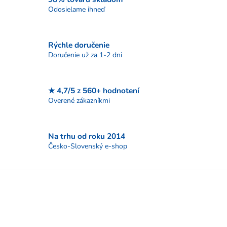
d
Odosielame ihneď
a
c
i
Rýchle doručenie
e
p
Doručenie už za 1-2 dni
r
v
k
★ 4,7/5 z 560+ hodnotení
y
Overené zákazníkmi
v
ý
p
i
Na trhu od roku 2014
s
Česko-Slovenský e-shop
u
Z
á
p
ä
t