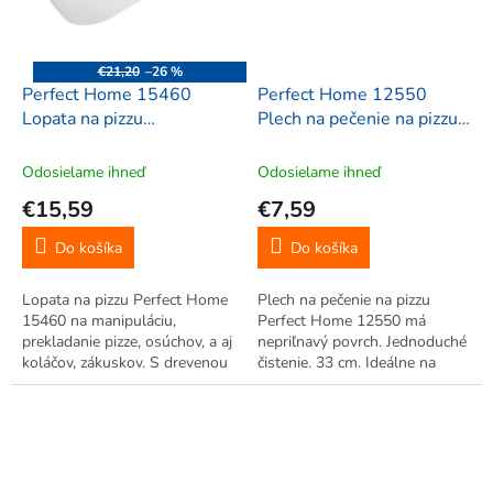
€21,20
–26 %
Perfect Home 15460
Perfect Home 12550
Lopata na pizzu
Plech na pečenie na pizzu s
36x30,5cm
nepriľnavým povrchom 33
cm
Odosielame ihneď
Odosielame ihneď
€15,59
€7,59
Do košíka
Do košíka
Lopata na pizzu Perfect Home
Plech na pečenie na pizzu
15460 na manipuláciu,
Perfect Home 12550 má
prekladanie pizze, osúchov, a aj
nepriľnavý povrch. Jednoduché
koláčov, zákuskov. S drevenou
čistenie. 33 cm. Ideálne na
rúčkou.
servírovanie aj pečenie.