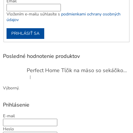
Email
Vložením e-mailu súhlasíte s
podmienkami ochrany osobných
údajov
PRIHLÁSIŤ SA
Posledné hodnotenie produktov
Perfect Home Tĺčik na mäso so sekáčikom, 56893
|
Hodnotenie produktu je 5 z 5 hviezdičiek.
Výborný.
Prihlásenie
E-mail
Heslo