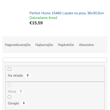
Perfect Home 15460 Lopata na pizzu 36x30,5cm
Odosielame ihneď
€15,59
R
a
Najpredávanejšie
Najlacnejšie
Najdrahšie
Abecedne
d
e
n
i
e
Na sklade
6
p
r
o
Akcia
0
d
u
k
Google
6
t