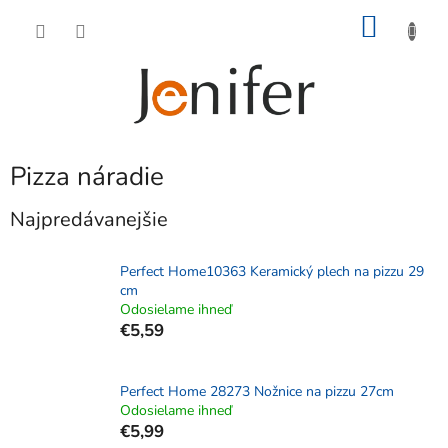
Prejsť
NÁKU
na
obsah
KOŠÍK
Pizza náradie
Najpredávanejšie
Perfect Home10363 Keramický plech na pizzu 29
cm
Odosielame ihneď
€5,59
Perfect Home 28273 Nožnice na pizzu 27cm
Odosielame ihneď
€5,99