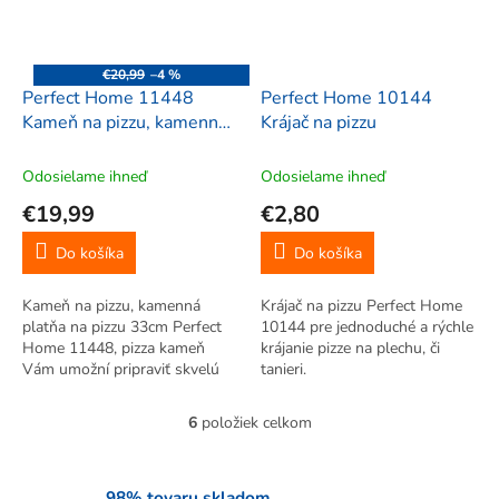
€20,99
–4 %
Perfect Home 11448
Perfect Home 10144
Kameň na pizzu, kamenná
Krájač na pizzu
platňa na pizzu 33cm pizza
kameň,
Odosielame ihneď
Odosielame ihneď
€19,99
€2,80
Do košíka
Do košíka
Kameň na pizzu, kamenná
Krájač na pizzu Perfect Home
platňa na pizzu 33cm Perfect
10144 pre jednoduché a rýchle
Home 11448, pizza kameň
krájanie pizze na plechu, či
Vám umožní pripraviť skvelú
tanieri.
chrumkavú pizzu, aj iné
dobroty - pizza chlieb, pečené
6
položiek celkom
O
mäso, ryby, zeleninu, pečivo
v
slané aj sladké. Kameň na
l
pečenie z...
á
98% tovaru skladom