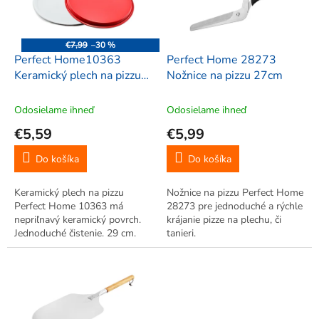
p
r
o
€7,99
–30 %
d
Perfect Home10363
Perfect Home 28273
u
Keramický plech na pizzu
Nožnice na pizzu 27cm
k
29 cm
t
Odosielame ihneď
Odosielame ihneď
o
€5,59
€5,99
v
Do košíka
Do košíka
Keramický plech na pizzu
Nožnice na pizzu Perfect Home
Perfect Home 10363 má
28273 pre jednoduché a rýchle
nepriľnavý keramický povrch.
krájanie pizze na plechu, či
Jednoduché čistenie. 29 cm.
tanieri.
Ideálne na servírovanie.