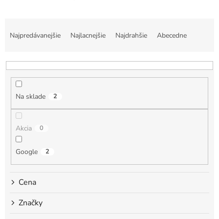
R
a
Najpredávanejšie
Najlacnejšie
Najdrahšie
Abecedne
d
e
n
i
e
Na sklade
2
p
r
o
Akcia
0
d
u
k
Google
2
t
o
Cena
v
Značky