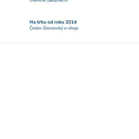
Overené zákazníkmi
v
ý
p
i
Na trhu od roku 2014
s
Česko-Slovenský e-shop
u
Z
á
p
ä
t
i
e