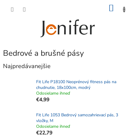
Prejsť
NÁKU
na
obsah
KOŠÍK
Bedrové a brušné pásy
Najpredávanejšie
Fit Life P18100 Neoprénový fitness pás na
chudnutie, 18x100cm, modrý
Odosielame ihneď
€4,99
Fit Life 1053 Bedrový samozahrievací pás, 3
vložky, M
Odosielame ihneď
€22,79