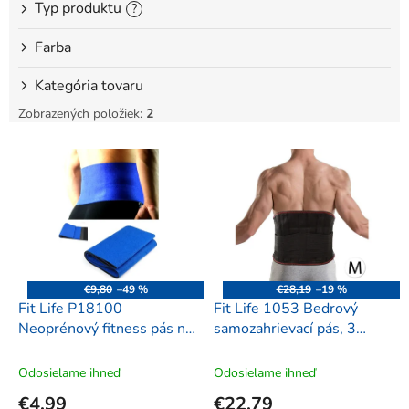
Typ produktu
?
Farba
Kategória tovaru
Zobrazených položiek:
2
V
ý
p
i
s
p
r
o
€9,80
–49 %
€28,19
–19 %
d
Fit Life P18100
Fit Life 1053 Bedrový
u
Neoprénový fitness pás na
samozahrievací pás, 3
k
chudnutie, 18x100cm,
vložky, M
t
modrý
Odosielame ihneď
Odosielame ihneď
o
€4,99
€22,79