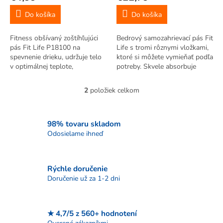
v
Do košíka
Do košíka
Fitness obšívaný zoštíhľujúci
Bedrový samozahrievací pás Fit
pás Fit Life P18100 na
Life s tromi rôznymi vložkami,
spevnenie drieku, udržuje telo
ktoré si môžete vymieňať podľa
v optimálnej teplote,
potreby. Skvele absorbuje
napomáha k vylučovaniu vody
vlhkosť, má termoregulačné
z tukových buniek, čo
vlastnosti, rýchloschnúce.
2
položiek celkom
O
spôsobuje znižovanie obvodu
Uľavuje od bolesti kĺbov,
v
pásu, vhodný pre ženy aj
svalov.
l
mužov.
á
98% tovaru skladom
d
Odosielame ihneď
a
c
i
Rýchle doručenie
e
p
Doručenie už za 1-2 dni
r
v
k
★ 4,7/5 z 560+ hodnotení
y