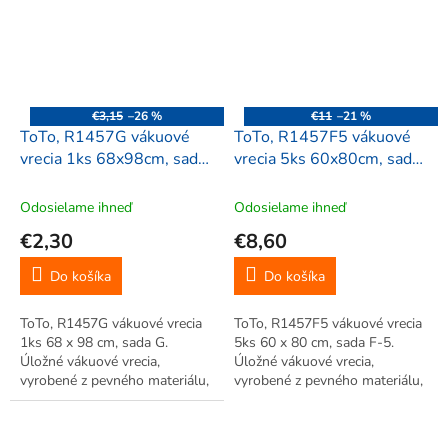
oblečenia. Jednoduché použitie.
oblečenia. Jednoduché použitie.
Opakované...
Opakované...
€3,15
–26 %
€11
–21 %
ToTo, R1457G vákuové
ToTo, R1457F5 vákuové
vrecia 1ks 68x98cm, sada
vrecia 5ks 60x80cm, sada
G
F-5
Odosielame ihneď
Odosielame ihneď
€2,30
€8,60
Do košíka
Do košíka
ToTo, R1457G vákuové vrecia
ToTo, R1457F5 vákuové vrecia
1ks 68 x 98 cm, sada G.
5ks 60 x 80 cm, sada F-5.
Úložné vákuové vrecia,
Úložné vákuové vrecia,
vyrobené z pevného materiálu,
vyrobené z pevného materiálu,
úspora až 75% miesta. Veľká
úspora až 75% miesta. Veľká
úspora miesta, vhodné pre
úspora miesta, vhodné pre
uskladnenie sezónneho
uskladnenie sezónneho