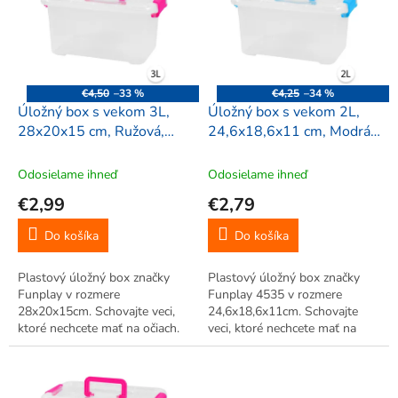
i
s
p
r
o
€4,50
–33 %
€4,25
–34 %
d
Úložný box s vekom 3L,
Úložný box s vekom 2L,
u
28x20x15 cm, Ružová,
24,6x18,6x11 cm, Modrá ,
k
FunPlay 0322
FunPlay 4535
t
Odosielame ihneď
Odosielame ihneď
o
€2,99
€2,79
v
Do košíka
Do košíka
Plastový úložný box značky
Plastový úložný box značky
Funplay v rozmere
Funplay 4535 v rozmere
28x20x15cm. Schovajte veci,
24,6x18,6x11cm. Schovajte
ktoré nechcete mať na očiach.
veci, ktoré nechcete mať na
Praktický pomocník do každej
očiach. Praktický pomocník do
domácnosti. Vhodný na
každej domácnosti. Vhodný na
odkladanie drobností ,
odkladanie drobností ,
uzatvárateľný.
uzatvárateľný.