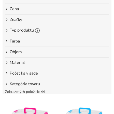
o
Cena
v
Značky
Typ produktu
?
Farba
Objem
Materiál
Počet ks v sade
Kategória tovaru
Zobrazených položiek:
44
V
ý
p