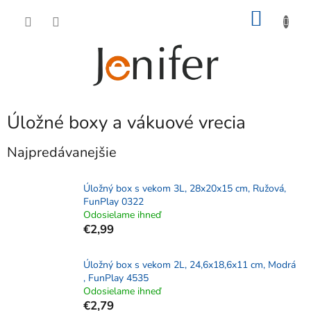
Prejsť
NÁKU
na
obsah
KOŠÍK
Úložné boxy a vákuové vrecia
Najpredávanejšie
Úložný box s vekom 3L, 28x20x15 cm, Ružová,
FunPlay 0322
Odosielame ihneď
€2,99
Úložný box s vekom 2L, 24,6x18,6x11 cm, Modrá
, FunPlay 4535
Odosielame ihneď
€2,79