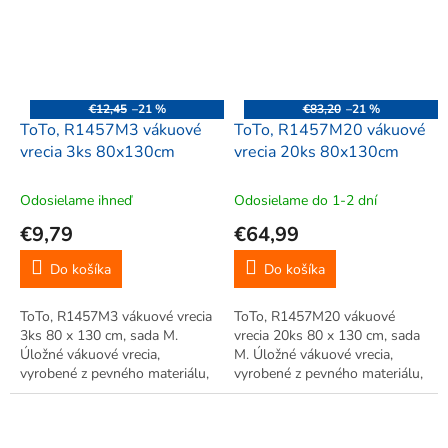
Opakované...
€12,45
–21 %
€83,20
–21 %
ToTo, R1457M3 vákuové
ToTo, R1457M20 vákuové
vrecia 3ks 80x130cm
vrecia 20ks 80x130cm
Odosielame ihneď
Odosielame do 1-2 dní
€9,79
€64,99
Do košíka
Do košíka
ToTo, R1457M3 vákuové vrecia
ToTo, R1457M20 vákuové
3ks 80 x 130 cm, sada M.
vrecia 20ks 80 x 130 cm, sada
Úložné vákuové vrecia,
M. Úložné vákuové vrecia,
vyrobené z pevného materiálu,
vyrobené z pevného materiálu,
úspora až 75% miesta. Veľká
úspora až 75% miesta. Veľká
úspora miesta, vhodné pre
úspora miesta, vhodné pre
uskladnenie sezónneho
uskladnenie sezónneho