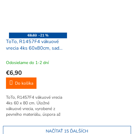
oblečenia. Jednoduché použitie.
oblečenia. Jednoduché použitie.
Opakované...
Opakované...
€8,83
–21 %
ToTo, R1457F4 vákuové
vrecia 4ks 60x80cm, sada
F-4
Odosielame do 1-2 dní
€6,90
Do košíka
ToTo, R1457F4 vákuové vrecia
4ks 60 x 80 cm. Úložné
vákuové vrecia, vyrobené z
pevného materiálu, úspora až
75% miesta. Veľká úspora
miesta, vhodné pre
NAČÍTAŤ 15 ĎALŠÍCH
uskladnenie sezónneho