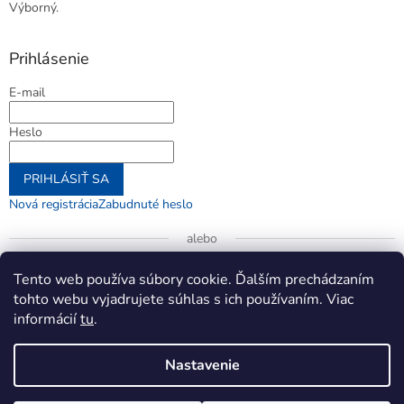
Výborný.
Prihlásenie
E-mail
Heslo
PRIHLÁSIŤ SA
Nová registrácia
Zabudnuté heslo
alebo
Prihlásiť sa cez Google
Tento web používa súbory cookie. Ďalším prechádzaním
tohto webu vyjadrujete súhlas s ich používaním. Viac
informácií
tu
.
Vytvoril Shoptet
Nastavenie