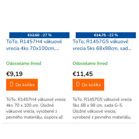
oblečenia. Jednoduché použitie.
oblečenia. Jednoduché použitie.
Opakované...
Opakované...
€12,60
–27 %
€14,75
–22 %
ToTo, R1457H4 vákuové
ToTo, R1457G5 vákuové
vrecia 4ks 70x100cm,
vrecia 5ks 68x98cm, sada
sada H-4
G-5
Odosielame ihneď
Odosielame ihneď
€9,19
€11,45
Do košíka
Do košíka
ToTo, R1457H4 vákuové vrecia
ToTo, R1457G5 vákuové vrecia
4ks 70 x 100 cm. Úložné
5ks 68 x 98 cm, sada G-5.
vákuové vrecia, vyrobené z
Úložné vákuové vrecia,
pevného materiálu, úspora až
vyrobené z pevného materiálu,
75% miesta. Veľká úspora
úspora až 75% miesta. Veľká
miesta, vhodné pre
úspora miesta, vhodné pre
uskladnenie sezónneho
uskladnenie sezónneho