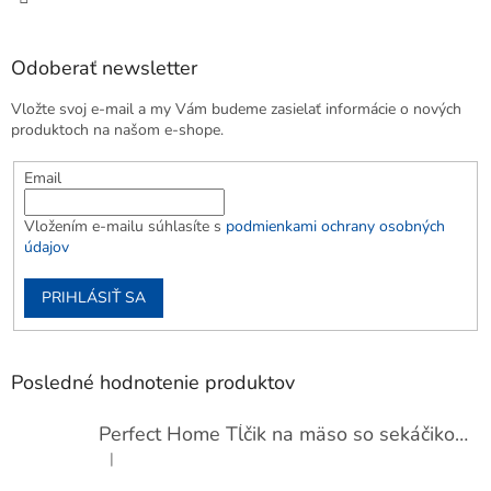
Odoberať newsletter
Vložte svoj e-mail a my Vám budeme zasielať informácie o nových
produktoch na našom e-shope.
Email
Vložením e-mailu súhlasíte s
podmienkami ochrany osobných
údajov
PRIHLÁSIŤ SA
Posledné hodnotenie produktov
Perfect Home Tĺčik na mäso so sekáčikom, 56893
|
Hodnotenie produktu je 5 z 5 hviezdičiek.