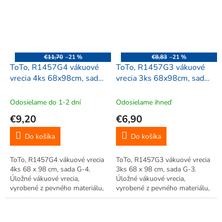
oblečenia. Jednoduché použitie.
oblečenia. Jednoduché použitie.
Opakované využitie....
Opakované...
€11,70
–21 %
€8,83
–21 %
ToTo, R1457G4 vákuové
ToTo, R1457G3 vákuové
vrecia 4ks 68x98cm, sada
vrecia 3ks 68x98cm, sada
G-4
G-3
Odosielame do 1-2 dní
Odosielame ihneď
€9,20
€6,90
Do košíka
Do košíka
ToTo, R1457G4 vákuové vrecia
ToTo, R1457G3 vákuové vrecia
4ks 68 x 98 cm, sada G-4.
3ks 68 x 98 cm, sada G-3.
Úložné vákuové vrecia,
Úložné vákuové vrecia,
vyrobené z pevného materiálu,
vyrobené z pevného materiálu,
úspora až 75% miesta. Veľká
úspora až 75% miesta. Veľká
úspora miesta, vhodné pre
úspora miesta, vhodné pre
uskladnenie sezónneho
uskladnenie sezónneho