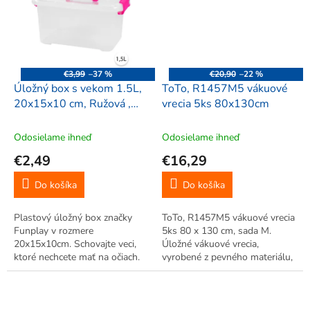
€3,99
–37 %
€20,90
–22 %
Úložný box s vekom 1.5L,
ToTo, R1457M5 vákuové
20x15x10 cm, Ružová ,
vrecia 5ks 80x130cm
FunPlay 0005
Odosielame ihneď
Odosielame ihneď
€2,49
€16,29
Do košíka
Do košíka
Plastový úložný box značky
ToTo, R1457M5 vákuové vrecia
Funplay v rozmere
5ks 80 x 130 cm, sada M.
20x15x10cm. Schovajte veci,
Úložné vákuové vrecia,
ktoré nechcete mať na očiach.
vyrobené z pevného materiálu,
Praktický pomocník do každej
úspora až 75% miesta. Veľká
domácnosti. Vhodný na
úspora miesta, vhodné pre
odkladanie drobností ,
uskladnenie sezónneho
uzatvárateľný.
oblečenia. Jednoduché použitie.