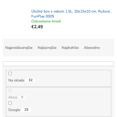
Úložný box s vekom 1.5L, 20x15x10 cm, Ružová ,
FunPlay 0005
Odosielame ihneď
€2,49
R
a
Najpredávanejšie
Najlacnejšie
Najdrahšie
Abecedne
d
e
n
i
e
Na sklade
32
p
r
o
Akcia
0
d
u
k
Google
25
t