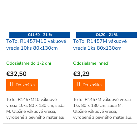
oblečenia. Jednoduché použitie.
oblečenia. Jednoduché použitie.
Opakované...
Opakované...
€41,60
–21 %
€4,20
–21 %
ToTo, R1457M10 vákuové
ToTo, R1457M vákuové
vrecia 10ks 80x130cm
vrecia 1ks 80x130cm
Odosielame do 1-2 dní
Odosielame ihneď
€32,50
€3,29
Do košíka
Do košíka
ToTo, R1457M10 vákuové
ToTo, R1457M vákuové vrecia
vrecia 10ks 80 x 130 cm, sada
1ks 80 x 130 cm, sada M.
M. Úložné vákuové vrecia,
Úložné vákuové vrecia,
vyrobené z pevného materiálu,
vyrobené z pevného materiálu,
úspora až 75% miesta. Veľká
úspora až 75% miesta. Veľká
úspora miesta, vhodné pre
úspora miesta, vhodné pre
uskladnenie sezónneho
uskladnenie sezónneho