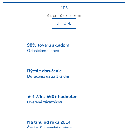
oblečenia. Jednoduché použitie.
S
1
3
Opakované využitie....
t
O
r
44
položiek celkom
v
á
l
HORE
n
á
k
o
d
v
a
a
c
98% tovaru skladom
n
i
Odosielame ihneď
i
e
e
p
r
Rýchle doručenie
v
Doručenie už za 1-2 dni
k
y
v
ý
★ 4,7/5 z 560+ hodnotení
p
Overené zákazníkmi
i
s
u
Na trhu od roku 2014
Česko-Slovenský e-shop