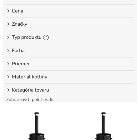
o
Cena
v
Značky
Typ produktu
?
Farba
Priemer
Materiál kotliny
Kategória tovaru
Zobrazených položiek:
5
V
ý
p
i
s