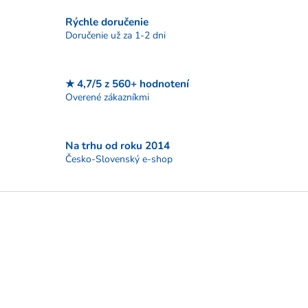
i
Rýchle doručenie
e
p
Doručenie už za 1-2 dni
r
v
k
★ 4,7/5 z 560+ hodnotení
y
Overené zákazníkmi
v
ý
p
i
Na trhu od roku 2014
s
Česko-Slovenský e-shop
u
Z
á
p
ä
t
i
e