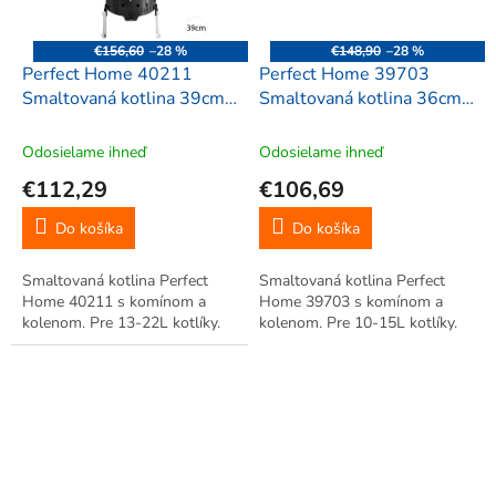
€156,60
–28 %
€148,90
–28 %
Perfect Home 40211
Perfect Home 39703
Smaltovaná kotlina 39cm
Smaltovaná kotlina 36cm
pre 13-22L kotlíky
pre 10-15L kotlíky
Odosielame ihneď
Odosielame ihneď
€112,29
€106,69
Do košíka
Do košíka
Smaltovaná kotlina Perfect
Smaltovaná kotlina Perfect
Home 40211 s komínom a
Home 39703 s komínom a
kolenom. Pre 13-22L kotlíky.
kolenom. Pre 10-15L kotlíky.