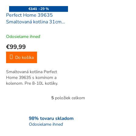
€141
–29 %
Perfect Home 39635
Smaltovaná kotlina 31cm
pre 8-10L kotlíky
Odosielame ihneď
€99,99
Do košíka
Smaltovaná kotlina Perfect
Home 39635 s komínom a
kolenom. Pre 8-10L kotlíky.
5
položiek celkom
O
v
l
á
98% tovaru skladom
d
Odosielame ihneď
a
c