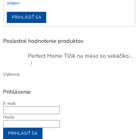
údajov
PRIHLÁSIŤ SA
Posledné hodnotenie produktov
Perfect Home Tĺčik na mäso so sekáčikom, 56893
|
Hodnotenie produktu je 5 z 5 hviezdičiek.
Výborný.
Prihlásenie
E-mail
Heslo
PRIHLÁSIŤ SA