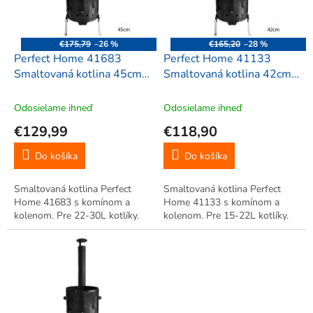
p
r
o
€175,79
–26 %
€165,20
–28 %
d
Perfect Home 41683
Perfect Home 41133
u
Smaltovaná kotlina 45cm
Smaltovaná kotlina 42cm
k
pre 22-30L kotlíky
pre 15-22L kotlíky
t
Odosielame ihneď
Odosielame ihneď
o
€129,99
€118,90
v
Do košíka
Do košíka
Smaltovaná kotlina Perfect
Smaltovaná kotlina Perfect
Home 41683 s komínom a
Home 41133 s komínom a
kolenom. Pre 22-30L kotlíky.
kolenom. Pre 15-22L kotlíky.