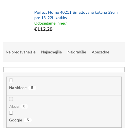
Perfect Home 40211 Smaltovaná kotlina 39cm
pre 13-22L kotlíky
Odosielame ihneď
€112,29
R
a
Najpredávanejšie
Najlacnejšie
Najdrahšie
Abecedne
d
e
n
i
e
Na sklade
5
p
r
o
Akcia
0
d
u
k
Google
5
t