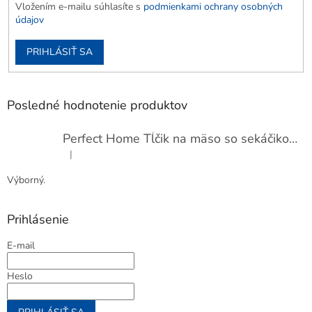
Vložením e-mailu súhlasíte s
podmienkami ochrany osobných
údajov
PRIHLÁSIŤ SA
Posledné hodnotenie produktov
Perfect Home Tĺčik na mäso so sekáčikom, 56893
|
Hodnotenie produktu je 5 z 5 hviezdičiek.
Výborný.
Prihlásenie
E-mail
Heslo