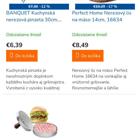
o
€7,30
–12 %
€10,29
–17 %
d
BANQUET Kuchynská
Perfect Home Nerezový lis
u
nerezová pinzeta 30cm,
na mäso 14cm, 16634
k
37209
t
Odosielame ihneď
Odosielame ihneď
o
€6,39
€8,49
v
Do košíka
Do košíka
Kuchynská pinzeta je
Nerezový lis na mäso Perfect
nevyhnutným doplnkom
Home 16634 na vonkajšie aj
každého kuchára aj grilmajstra.
vnútorné grilovanie.
Vyrobená z vysoko kvalitnej
Rovnomernejšie a ľahšie
nehrdzavejúcej ocele, má dĺžku
prepečenie mäsa.
30 cm a na konci praktické
očko, vďaka ktorému ju môžete
pohodlne zavesiť. Skvele sa
hodí na...