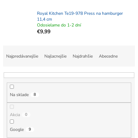
Royal Kitchen Te19-978 Press na hamburger
11,4 cm
Odosielame do 1-2 dní
€9,99
R
a
Najpredávanejšie
Najlacnejšie
Najdrahšie
Abecedne
d
e
n
i
e
Na sklade
8
p
r
o
Akcia
0
d
u
k
Google
9
t