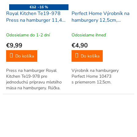
€12
–16 %
Royal Kitchen Te19-978
Perfect Home Výrobník na
Press na hamburger 11,4
hamburgery 12,5cm,
cm
10473
Odosielame do 1-2 dní
Odosielame ihneď
€9,99
€4,90
Do košíka
Do košíka
Press na hamburger Royal
Výrobník na hamburgery
Kitchen Te19-978 pre
Perfect Home 10473
jednoduchú prípravu mletého
s priemerom 12,5cm.
mäsa na hamburgery. Rúčka.
Nepriľnavý povrch.