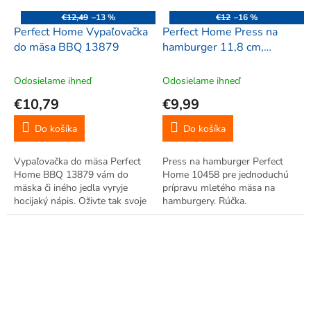
€12,49
–13 %
€12
–16 %
Perfect Home Vypaľovačka
Perfect Home Press na
do mäsa BBQ 13879
hamburger 11,8 cm,
10458
Odosielame ihneď
Odosielame ihneď
€10,79
€9,99
Do košíka
Do košíka
Vypaľovačka do mäsa Perfect
Press na hamburger Perfect
Home BBQ 13879 vám do
Home 10458 pre jednoduchú
mäska či iného jedla vyryje
prípravu mletého mäsa na
hocijaký nápis. Oživte tak svoje
hamburgery. Rúčka.
jedlo grilovanie.