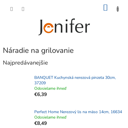
Prejsť
NÁKU
na
obsah
KOŠÍK
Náradie na grilovanie
Najpredávanejšie
BANQUET Kuchynská nerezová pinzeta 30cm,
37209
Odosielame ihneď
€6,39
Perfect Home Nerezový lis na mäso 14cm, 16634
Odosielame ihneď
€8,49