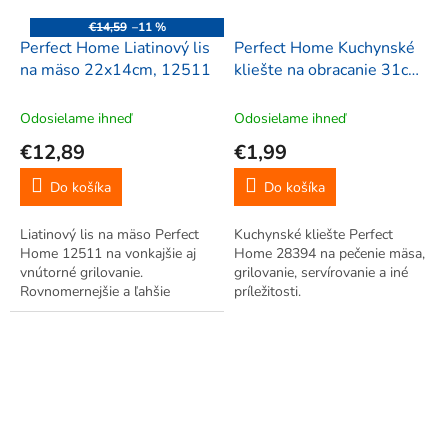
€14,59
–11 %
Perfect Home Liatinový lis
Perfect Home Kuchynské
na mäso 22x14cm, 12511
kliešte na obracanie 31cm,
28394
Odosielame ihneď
Odosielame ihneď
€12,89
€1,99
Do košíka
Do košíka
Liatinový lis na mäso Perfect
Kuchynské kliešte Perfect
Home 12511 na vonkajšie aj
Home 28394 na pečenie mäsa,
vnútorné grilovanie.
grilovanie, servírovanie a iné
Rovnomernejšie a ľahšie
príležitosti.
prepečenie mäsa. Grilovaný
efekt vďaka drážkovanému
povrchu.