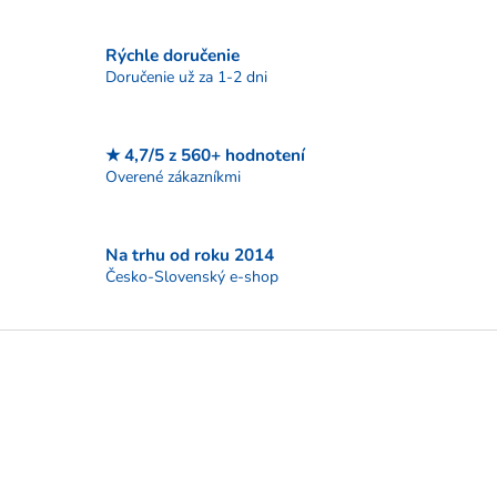
c
i
Rýchle doručenie
e
p
Doručenie už za 1-2 dni
r
v
k
★ 4,7/5 z 560+ hodnotení
y
Overené zákazníkmi
v
ý
p
i
Na trhu od roku 2014
s
Česko-Slovenský e-shop
u
Z
á
p
ä
t
i
e