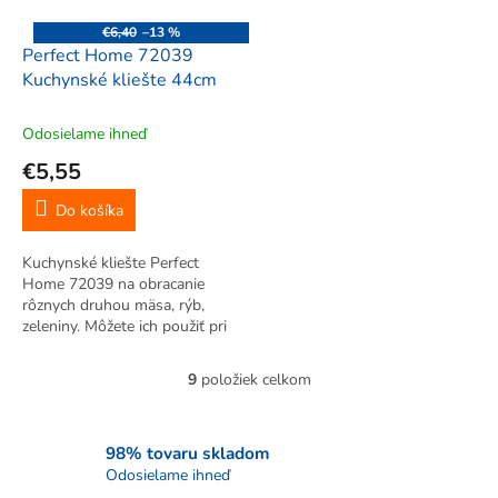
€6,40
–13 %
Perfect Home 72039
Kuchynské kliešte 44cm
Odosielame ihneď
€5,55
Do košíka
Kuchynské kliešte Perfect
Home 72039 na obracanie
rôznych druhou mäsa, rýb,
zeleniny. Môžete ich použiť pri
vysmážaní či grilovaní. Vysoká
kvalita výrobku, pevné a
9
položiek celkom
O
robustné, veľmi šikovné a
v
praktické, ľahko sa čistia.
l
á
98% tovaru skladom
d
Odosielame ihneď
a