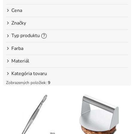
o
Cena
v
Značky
Typ produktu
?
Farba
Materiál
Kategória tovaru
Zobrazených položiek:
9
V
ý
p
i
s
p
r