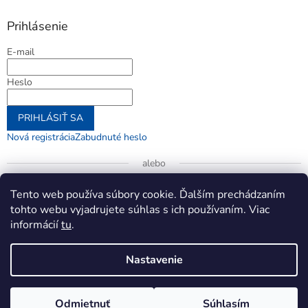
Prihlásenie
E-mail
Heslo
PRIHLÁSIŤ SA
Nová registrácia
Zabudnuté heslo
alebo
Prihlásiť sa cez Google
Tento web používa súbory cookie. Ďalším prechádzaním
tohto webu vyjadrujete súhlas s ich používaním. Viac
informácií
tu
.
Vytvoril Shoptet
Nastavenie
Copyright 2026
jenifer.sk
. Všetky práva vyhradené.
Upraviť
Odmietnuť
Súhlasím
nastavenie cookies