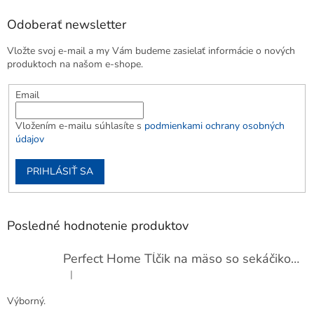
Odoberať newsletter
Vložte svoj e-mail a my Vám budeme zasielať informácie o nových
produktoch na našom e-shope.
Email
Vložením e-mailu súhlasíte s
podmienkami ochrany osobných
údajov
PRIHLÁSIŤ SA
Posledné hodnotenie produktov
Perfect Home Tĺčik na mäso so sekáčikom, 56893
|
Hodnotenie produktu je 5 z 5 hviezdičiek.
Výborný.