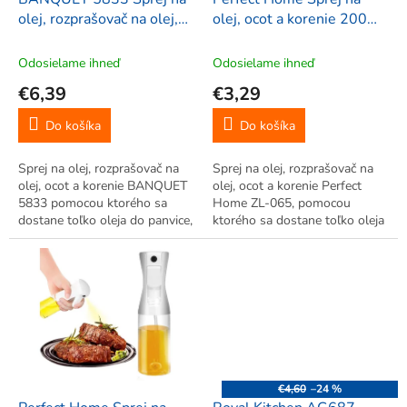
u
olej, rozprašovač na olej,
olej, ocot a korenie 200ml,
k
ocot a korenie 100ml
čierny, ZL-065
t
Odosielame ihneď
Odosielame ihneď
o
€6,39
€3,29
v
Do košíka
Do košíka
Sprej na olej, rozprašovač na
Sprej na olej, rozprašovač na
olej, ocot a korenie BANQUET
olej, ocot a korenie Perfect
5833 pomocou ktorého sa
Home ZL-065, pomocou
dostane toľko oleja do panvice,
ktorého sa dostane toľko oleja
alebo do jedál, koľko skutočne
do panvice, alebo do jedál,
potrebujete.
koľko skutočne potrebujete.
€4,60
–24 %