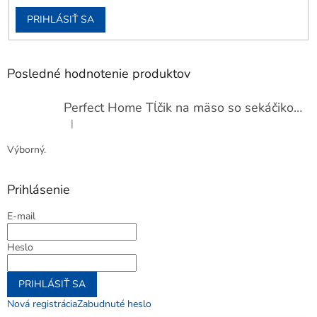
PRIHLÁSIŤ SA
Posledné hodnotenie produktov
Perfect Home Tĺčik na mäso so sekáčikom, 56893
|
Hodnotenie produktu je 5 z 5 hviezdičiek.
Výborný.
Prihlásenie
E-mail
Heslo
PRIHLÁSIŤ SA
Nová registrácia
Zabudnuté heslo