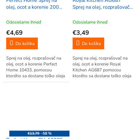
Perfect Home Sprej na
Royal Kitchen AG687
olej, ocot a korenie 200ml,
Sprej na olej, rozprašovač
10433
na olej, ocot a korenie 100
ml
Odosielame ihneď
Odosielame ihneď
€4,69
€3,49
Do košíka
Do košíka
Sprej na olej, rozprašovač na
Sprej na olej, rozprašovač na
olej, ocot a korenie Perfect
olej, ocot a korenie Royal
Home 10433, pomocou
Kitchen AG687 pomocou
ktorého sa dostane toľko oleja
ktorého sa dostane toľko oleja
do panvice, alebo do jedál,
do panvice, alebo do jedál,
koľko skutočne potrebujete.
koľko skutočne potrebujete.
€13,79
–58 %