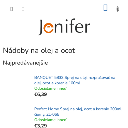
Prejsť
NÁKU
na
obsah
KOŠÍK
Nádoby na olej a ocot
Najpredávanejšie
BANQUET 5833 Sprej na olej, rozprašovač na
olej, ocot a korenie 100ml
Odosielame ihneď
€6,39
Perfect Home Sprej na olej, ocot a korenie 200ml,
čierny, ZL-065
Odosielame ihneď
€3,29