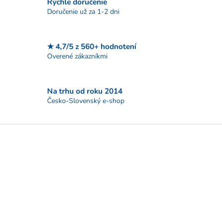
Rýchle doručenie
e
p
Doručenie už za 1-2 dni
r
v
k
★ 4,7/5 z 560+ hodnotení
y
Overené zákazníkmi
v
ý
p
i
Na trhu od roku 2014
s
Česko-Slovenský e-shop
u
Z
á
p
ä
t
i
e