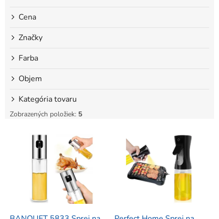
o
Cena
v
Značky
Farba
Objem
Kategória tovaru
Zobrazených položiek:
5
V
ý
p
i
s
p
r
o
d
BANQUET 5833 Sprej na
Perfect Home Sprej na