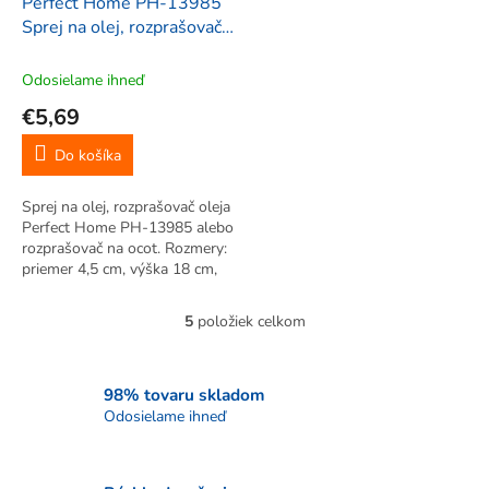
Perfect Home PH-13985
Sprej na olej, rozprašovač
na olej, ocot a korenie
135ml
Odosielame ihneď
€5,69
Do košíka
Sprej na olej, rozprašovač oleja
Perfect Home PH-13985 alebo
rozprašovač na ocot. Rozmery:
priemer 4,5 cm, výška 18 cm,
objem 135 ml. Rozprašovač
oleja, pomocou neho sa
5
položiek celkom
O
dostane toľko oleja do panvice,
v
alebo do jedál, koľko...
l
á
98% tovaru skladom
d
Odosielame ihneď
a
c
i