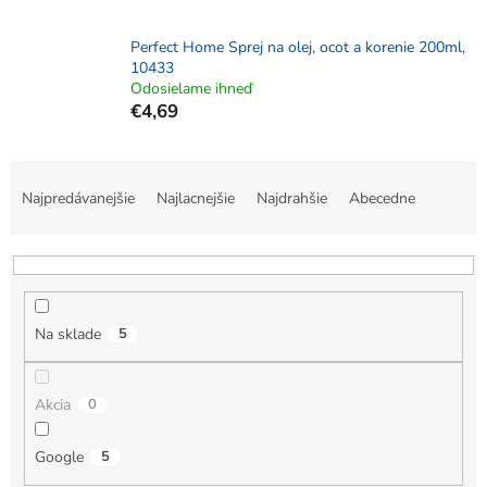
Perfect Home Sprej na olej, ocot a korenie 200ml,
10433
Odosielame ihneď
€4,69
R
a
Najpredávanejšie
Najlacnejšie
Najdrahšie
Abecedne
d
e
n
i
e
Na sklade
5
p
r
o
Akcia
0
d
u
k
Google
5
t