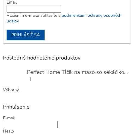
Email
Vložením e-mailu súhlasíte s
podmienkami ochrany osobných
údajov
PRIHLÁSIŤ SA
Posledné hodnotenie produktov
Perfect Home Tĺčik na mäso so sekáčikom, 56893
|
Hodnotenie produktu je 5 z 5 hviezdičiek.
Výborný.
Prihlásenie
E-mail
Heslo