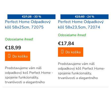
€27,28
–30 %
€23,60
–24 %
Perfect Home Odpadkový
Perfect Home Odpadkový
kôš 58x25cm, 72075
kôš 58x23,5cm, 72074
Odosielame ihneď
Priemerné
Odosielame ihneď
hodnotenie
€17,84
produktu
€18,99
je
Do košíka
5,0
Do košíka
z
Predstavujeme vám náš
5
Predstavujeme vám náš
odpadkový kôš Perfect Home-
hviezdičiek.
odpadkový koš Perfect Home -
spojenie funkcionality,
spojenie funkcionality,
trvanlivosti a elegantného
trvanlivosti a elegantného
dizajnu.
dizajnu.