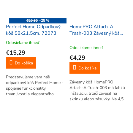
€20,50
–25 %
Perfect Home Odpadkový
HomePRO Attach-A-
kôš 58x21,5cm, 72073
Trash-003 Závesný kôš
4,5 kg
Odosielame ihneď
Priemerné
Odosielame ihneď
hodnotenie
€15,29
produktu
€4,29
je
Do košíka
5,0
Do košíka
z
Predstavujeme vám náš
5
Závesný kôš HomePRO
odpadkový kôš Perfect Home -
hviezdičiek.
Attach-A-Trash-003 má ľahkú
spojenie funkcionality,
inštaláciu. Stačí zavesiť na
trvanlivosti a elegantného
skrinku alebo zásuvky. Na 4,5
dizajnu.
kg odpadu. Opakovateľne
použiteľný.