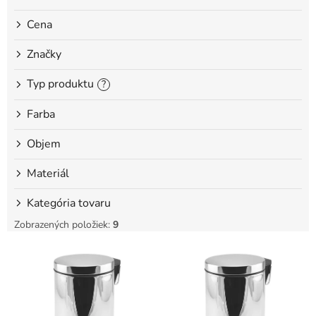
o
Cena
v
Značky
Typ produktu
?
Farba
Objem
Materiál
Kategória tovaru
Zobrazených položiek:
9
V
ý
p
i
s