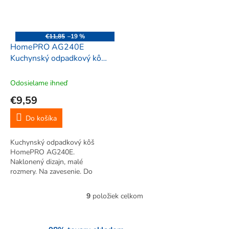
€11,85
–19 %
HomePRO AG240E
Kuchynský odpadkový kôš,
2.2L, 18x17cm, sivá
Odosielame ihneď
€9,59
Do košíka
Kuchynský odpadkový kôš
HomePRO AG240E.
Naklonený dizajn, malé
rozmery. Na zavesenie. Do
kuchyne, kúpeľne, dielne.
9
položiek celkom
O
v
l
á