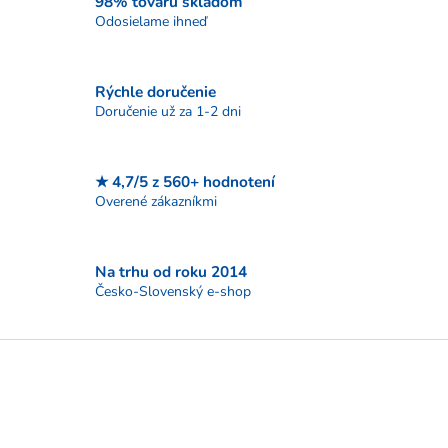
98% tovaru skladom
d
Odosielame ihneď
a
c
i
Rýchle doručenie
e
p
Doručenie už za 1-2 dni
r
v
k
★ 4,7/5 z 560+ hodnotení
y
Overené zákazníkmi
v
ý
p
i
Na trhu od roku 2014
s
Česko-Slovenský e-shop
u
Z
á
p
ä
t