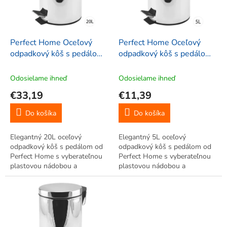
p
r
o
d
Perfect Home Oceľový
Perfect Home Oceľový
u
odpadkový kôš s pedálom
odpadkový kôš s pedálom
k
20L, 28146
5L, 28144
t
Odosielame ihneď
Odosielame ihneď
o
€33,19
€11,39
v
Do košíka
Do košíka
Elegantný 20L oceľový
Elegantný 5L oceľový
odpadkový kôš s pedálom od
odpadkový kôš s pedálom od
Perfect Home s vyberateľnou
Perfect Home s vyberateľnou
plastovou nádobou a
plastovou nádobou a
praktickým uchom. Hygienické
praktickým uchom. Hygienické
bezdotykové otváranie,
bezdotykové otváranie,
protišmykový pedál.
protišmykový pedál.