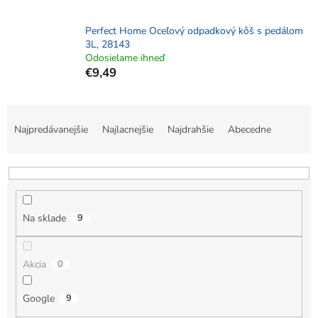
Perfect Home Oceľový odpadkový kôš s pedálom
3L, 28143
Odosielame ihneď
€9,49
R
a
Najpredávanejšie
Najlacnejšie
Najdrahšie
Abecedne
d
e
n
i
e
Na sklade
9
p
r
o
Akcia
0
d
u
k
Google
9
t