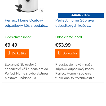
€67,29
–19 %
Perfect Home Oceľový
Perfect Home Súprava
odpadkový kôš s pedálom
odpadkových košov
3L, 28143
21,5/23,5/25x58cm,
33000
Odosielame ihneď
Odosielame ihneď
€9,49
€53,99
Do košíka
Do košíka
Elegantný 3L oceľový
Predstavujeme vám našu
odpadkový kôš s pedálom od
súpravu odpadkový košov
Perfect Home s vyberateľnou
Perfect Home - spojenie
plastovou nádobou a
funkcionality, trvanlivosti a
praktickým uchom. Hygienické
elegantného dizajnu.
bezdotykové otváranie,
protišmykový pedál.