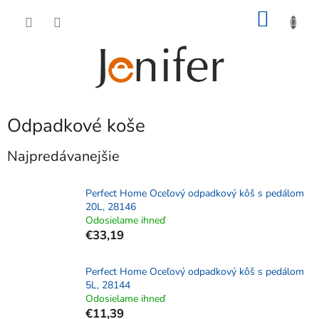
Prejsť
NÁKU
na
obsah
KOŠÍK
Odpadkové koše
Najpredávanejšie
Perfect Home Oceľový odpadkový kôš s pedálom
20L, 28146
Odosielame ihneď
€33,19
Perfect Home Oceľový odpadkový kôš s pedálom
5L, 28144
Odosielame ihneď
€11,39