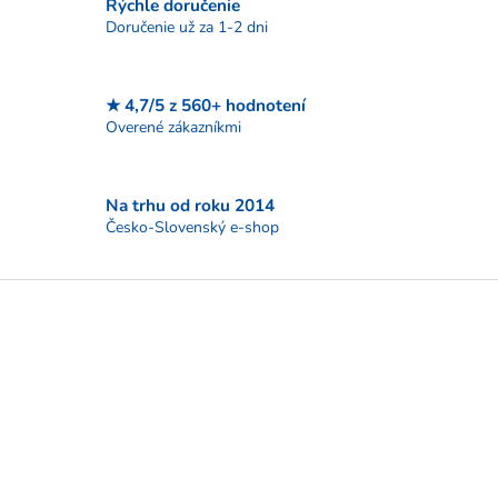
Rýchle doručenie
e
p
Doručenie už za 1-2 dni
r
v
k
★ 4,7/5 z 560+ hodnotení
y
Overené zákazníkmi
v
ý
p
i
Na trhu od roku 2014
s
Česko-Slovenský e-shop
u
Z
á
p
ä
t
i
e