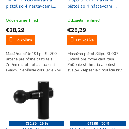
d
Silipu SL700 Masážna
Silipu SL007 Masážna
u
pištoľ so 4 nástavcami,
pištoľ so 4 nástavcami,
k
nabíjateľná, červená
nabíjateľná, zelená
t
Odosielame ihneď
Odosielame ihneď
o
€28,29
€28,29
v
Do košíka
Do košíka
Masážna pištoľ Silipu SL700
Masážna pištoľ Silipu SL007
určená pre rôzne časti tela.
určená pre rôzne časti tela.
Zníženie stuhnutia a bolesti
Zníženie stuhnutia a bolesti
svalov. Zlepšenie cirkulácie krvi
svalov. Zlepšenie cirkulácie krvi
a lymfy. Obnova svalovej
a lymfy. Obnova svalovej
elasticity. 6 nastavení vibrácií. 4
elasticity. 6 nastavení vibrácií. 4
nástavce.
nástavce.
€32,89
–19 %
€42,99
–20 %