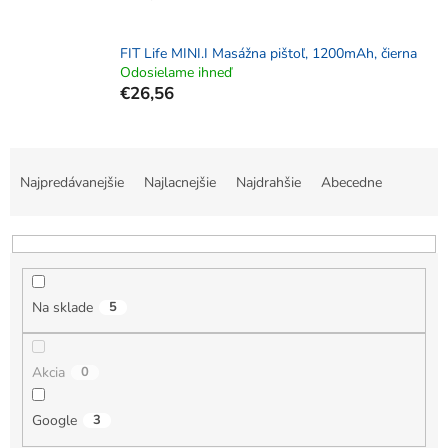
FIT Life MINI.I Masážna pištoľ, 1200mAh, čierna
Odosielame ihneď
€26,56
R
a
Najpredávanejšie
Najlacnejšie
Najdrahšie
Abecedne
d
e
n
i
e
Na sklade
5
p
r
o
Akcia
0
d
u
k
Google
3
t