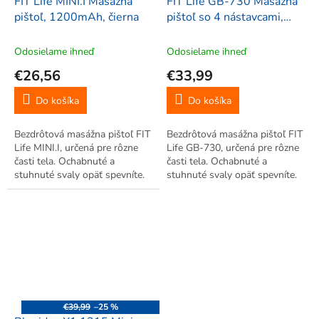
FIT Life MINI.I Masážna
FIT Life GB-730 Masážna
pištoľ, 1200mAh, čierna
pištoľ so 4 nástavcami,
1800-3200mAh, čierna
Odosielame ihneď
Odosielame ihneď
€26,56
€33,99
Do košíka
Do košíka
Bezdrôtová masážna pištoľ FIT
Bezdrôtová masážna pištoľ FIT
Life MINI.I, určená pre rôzne
Life GB-730, určená pre rôzne
časti tela. Ochabnuté a
časti tela. Ochabnuté a
stuhnuté svaly opäť spevníte.
stuhnuté svaly opäť spevníte.
6 nastavení vibrácií.
€39,99
–25 %