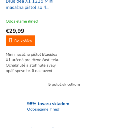
Blueidea X1 1215 Mini
masážna pištoľ so 4
nástavcami, nabíjateľná,
strieborná
Odosielame ihneď
€29,99
Do košíka
Mini masážna pištoľ Blueidea
X1 určená pre rôzne časti tela.
Ochabnuté a stuhnuté svaly
opäť spevníte. 6 nastavení
vibrácií.
5
položiek celkom
O
v
l
á
98% tovaru skladom
d
Odosielame ihneď
a
c
i