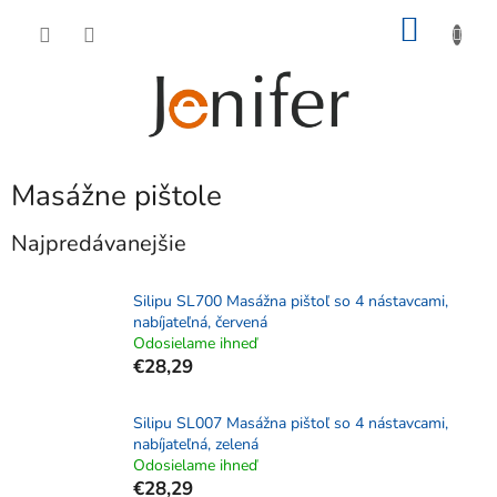
Prejsť
NÁKU
na
obsah
KOŠÍK
Masážne pištole
Najpredávanejšie
Silipu SL700 Masážna pištoľ so 4 nástavcami,
nabíjateľná, červená
Odosielame ihneď
€28,29
Silipu SL007 Masážna pištoľ so 4 nástavcami,
nabíjateľná, zelená
Odosielame ihneď
€28,29