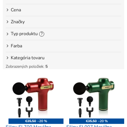
o
Cena
v
Značky
Typ produktu
?
Farba
Kategória tovaru
Zobrazených položiek:
5
V
ý
p
i
s
p
r
o
€35,50
–20 %
€35,50
–20 %