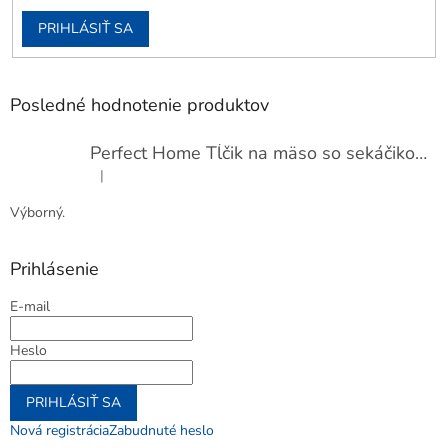
PRIHLÁSIŤ SA
Posledné hodnotenie produktov
Perfect Home Tĺčik na mäso so sekáčikom, 56893
|
Hodnotenie produktu je 5 z 5 hviezdičiek.
Výborný.
Prihlásenie
E-mail
Heslo
PRIHLÁSIŤ SA
Nová registrácia
Zabudnuté heslo