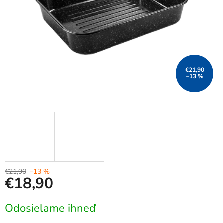
€21,90
–13 %
€21,90
–13 %
€18,90
Jednotková
Odosielame ihneď
cena: