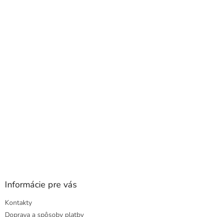
á
p
ä
t
i
e
Informácie pre vás
Kontakty
Doprava a spôsoby platby