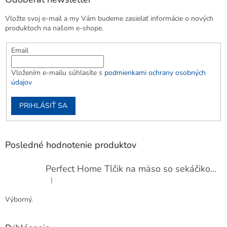
Vložte svoj e-mail a my Vám budeme zasielať informácie o nových
produktoch na našom e-shope.
Email
Vložením e-mailu súhlasíte s
podmienkami ochrany osobných
údajov
PRIHLÁSIŤ SA
Posledné hodnotenie produktov
Perfect Home Tĺčik na mäso so sekáčikom, 56893
|
Hodnotenie produktu je 5 z 5 hviezdičiek.
Výborný.