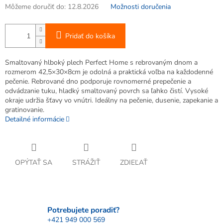
Môžeme doručiť do:
12.8.2026
Možnosti doručenia
Pridať do košíka
Smaltovaný hlboký plech Perfect Home s rebrovaným dnom a
rozmerom 42,5×30×8cm je odolná a praktická voľba na každodenné
pečenie. Rebrované dno podporuje rovnomerné prepečenie a
odvádzanie tuku, hladký smaltovaný povrch sa ľahko čistí. Vysoké
okraje udržia šťavy vo vnútri. Ideálny na pečenie, dusenie, zapekanie a
gratinovanie.
Detailné informácie
OPÝTAŤ SA
STRÁŽIŤ
ZDIEĽAŤ
Potrebujete poradiť?
+421 949 000 569