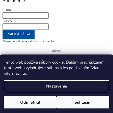
Prihlásenie
E-mail
Heslo
PRIHLÁSIŤ SA
Nová registrácia
Zabudnuté heslo
alebo
Prihlásiť sa cez Google
Tento web používa súbory cookie. Ďalším prechádzaním
tohto webu vyjadrujete súhlas s ich používaním. Viac
informácií
tu
.
Vytvoril Shoptet
Nastavenie
Copyright 2026
jenifer.sk
. Všetky práva vyhradené.
Upraviť
Odmietnuť
Súhlasím
nastavenie cookies