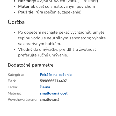
Rozmery:
42,5×30×8 cm (vonkajší rozmer)
Materiál:
oceľ so smaltovaným povrchom
Použitie:
rúra (pečenie, zapekanie)
Údržba
Po dopečení nechajte pekáč vychladnúť, umyte
teplou vodou s neutrálnym saponátom; vyhnite
sa abrazívnym hubkám.
Vhodný do umývačky; pre dlhšiu životnosť
preferujte ručné umývanie.
Dodatočné parametre
Kategória
:
Pekáče na pečenie
EAN
:
5998666714407
Farba
:
čierna
Materiál
:
smaltovaná oceľ
Povrchová úprava
:
smaltovaná
Z