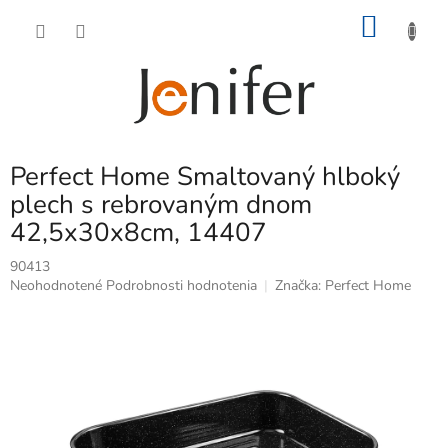
Prejsť
NÁKU
na
obsah
KOŠÍK
Perfect Home Smaltovaný hlboký
plech s rebrovaným dnom
42,5x30x8cm, 14407
90413
Priemerné
Neohodnotené
Podrobnosti hodnotenia
Značka:
Perfect Home
hodnotenie
produktu
je
0,0
z
5
hviezdičiek.