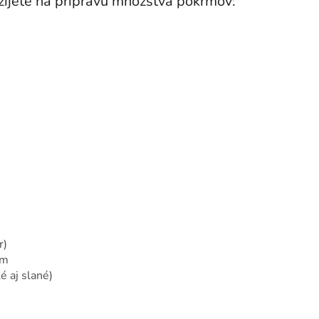
žijete na prípravu množstva pokrmov:
r)
om
é aj slané)