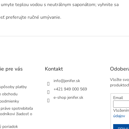
, umyte teplou vodou s neutrálnym saponátom; vyhnite sa
sť preferujte ručné umývanie.
ie pre vás
Kontakt
Odobera
Vložte svo
info
@
jenifer.sk
produktoc
spôsoby platby
+421 949 000 569
e obchodu
e-shop jenifer.sk
Email
podmienky
práve spotrebiteľa
Vložením
odníkovi žiadosť o
údajov
 poriadok