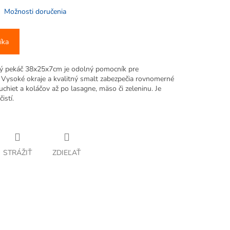
Možnosti doručenia
íka
ý pekáč 38x25x7cm je odolný pomocník pre
 Vysoké okraje a kvalitný smalt zabezpečia rovnomerné
chiet a koláčov až po lasagne, mäso či zeleninu. Je
istí.
STRÁŽIŤ
ZDIEĽAŤ