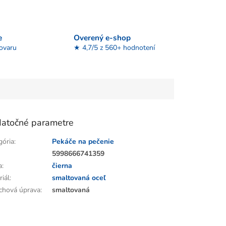
e
Overený e-shop
tovaru
★ 4,7/5 z 560+ hodnotení
atočné parametre
gória
:
Pekáče na pečenie
:
5998666741359
a
:
čierna
riál
:
smaltovaná oceľ
chová úprava
:
smaltovaná