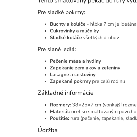
Tento smaltovaný pekáč do rúry vyu
Pre sladké pokrmy:
Buchty a koláče
- hĺbka 7 cm je ideálna
Cukrovinky a múčniky
Sladké koláče
všetkých druhov
Pre slané jedlá:
Pečenie mäsa a hydiny
Zapekanie zemiakov a zeleniny
Lasagne a cestoviny
Zapekané pokrmy
pre celú rodinu
Základné informácie
Rozmery:
38×25×7 cm (vonkajší rozme
Materiál:
oceľ so smaltovaným povrch
Použitie:
rúra (pečenie, zapekanie, sladk
Údržba