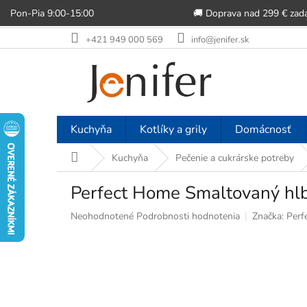
Pon-Pia 9:00-15:00
🚚 Doprava nad 299 € zad
Prejsť
+421 949 000 569
info@jenifer.sk
na
obsah
Kuchyňa
Kotlíky a grily
Domácnosť
Domov
Kuchyňa
Pečenie a cukrárske potreby
Perfect Home Smaltovaný h
Priemerné
Neohodnotené
Podrobnosti hodnotenia
Značka:
Perf
hodnotenie
produktu
je
0,0
z
5
hviezdičiek.