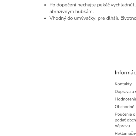
Po dopečení nechajte pekáč vychladnúť
abrazívnym hubkám.
Vhodný do umývačky; pre dlhšiu životno
Z
á
p
ä
t
Informác
i
e
Kontakty
Doprava a 
Hodnoteni
Obchodné 
Poučenie o 
podať obch
nápravu
Reklamačný