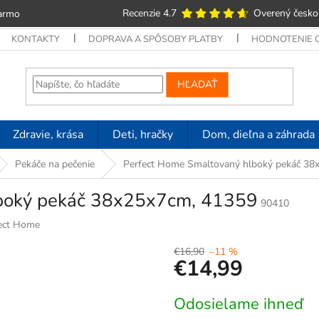
Recenzie 4.7
Overený česko
armo
KONTAKTY
DOPRAVA A SPÔSOBY PLATBY
HODNOTENIE
HĽADAŤ
Zdravie, krása
Deti, hračky
Dom, dieľna a záhrada
Pekáče na pečenie
Perfect Home Smaltovaný hlboký pekáč 38
lboký pekáč 38x25x7cm, 41359
90410
ect Home
€16,90
–11 %
€14,99
Jednotková
Odosielame ihneď
cena: