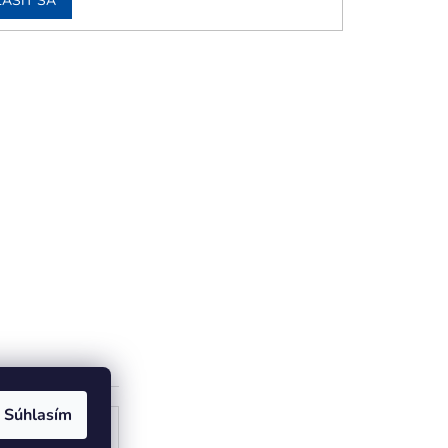
LÁSIŤ SA
Súhlasím
ogle