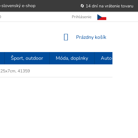
-slovenský e‑shop
🔄 14 dní na vrátenie tovaru
 OBCHODU
OBCHODNÉ PODMIENKY
Prihlásenie
POUČENIE O PRÁVE SP
NÁKUPNÝ
Prázdny košík
KOŠÍK
Šport, outdoor
Móda, doplnky
Auto-moto
x25x7cm, 41359