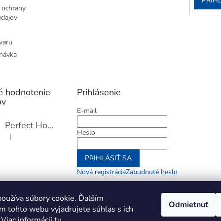
PRIH
 ochrany
dajov
varu
návka
é hodnotenie
Prihlásenie
ov
E-mail
Perfect Home Tĺčik na mäso so sekáčikom, 56893
Heslo
|
Hodnotenie produktu je 5 z 5 hviezdičiek.
PRIHLÁSIŤ SA
Nová registrácia
Zabudnuté heslo
alebo
oužíva súbory cookie. Ďalším
Odmietnuť
m tohto webu vyjadrujete súhlas s ich
Prihlásiť sa cez Go
 Viac informácií
tu
.