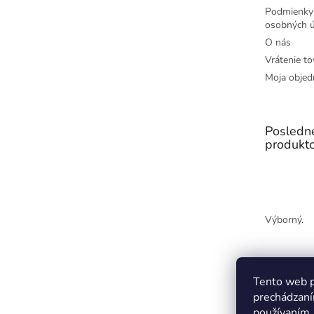
Podmienky
osobných ú
O nás
Vrátenie to
Moja objed
Posledn
produkt
Výborný.
Tento web p
prechádzaní
používaním.