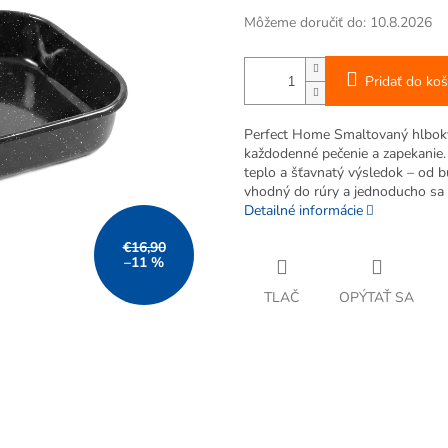
Môžeme doručiť do:
10.8.2026
Pridať do koš
Perfect Home Smaltovaný hlbok
každodenné pečenie a zapekanie.
teplo a šťavnatý výsledok – od bu
vhodný do rúry a jednoducho sa č
Detailné informácie
€16,90
–11 %
TLAČ
OPÝTAŤ SA