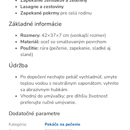
Zapekanie zemiakov a zeleniny
Lasagne a cestoviny
Zapekané pokrmy
pre celú rodinu
Základné informácie
Rozmery:
42×37×7 cm (vonkajší rozmer)
Materiál:
oceľ so smaltovaným povrchom
Použitie:
rúra (pečenie, zapekanie, sladké aj
slané)
Údržba
Po dopečení nechajte pekáč vychladnúť, umyte
teplou vodou s neutrálnym saponátom; vyhnite
sa abrazívnym hubkám.
Vhodný do umývačky; pre dlhšiu životnosť
preferujte ručné umývanie.
Dodatočné parametre
Kategória
:
Pekáče na pečenie