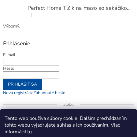
Perfect Home Tĺčik na mäso so sekáčikom, 56893
|
Hodnotenie produktu je 5 z 5 hviezdičiek.
Výborný.
Prihlásenie
E-mail
Heslo
PRIHLÁSIŤ SA
Nová registrácia
Zabudnuté heslo
alebo
Prihlásiť sa cez Google
Tento web používa súbory cookie. Ďalším prechádzaním
tohto webu vyjadrujete súhlas s ich používaním. Viac
informácií
tu
.