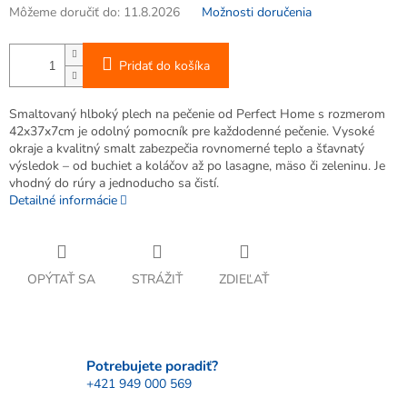
Môžeme doručiť do:
11.8.2026
Možnosti doručenia
Pridať do košíka
Smaltovaný hlboký plech na pečenie od Perfect Home s rozmerom
42x37x7cm je odolný pomocník pre každodenné pečenie. Vysoké
okraje a kvalitný smalt zabezpečia rovnomerné teplo a šťavnatý
výsledok – od buchiet a koláčov až po lasagne, mäso či zeleninu. Je
vhodný do rúry a jednoducho sa čistí.
Detailné informácie
OPÝTAŤ SA
STRÁŽIŤ
ZDIEĽAŤ
Potrebujete poradiť?
+421 949 000 569