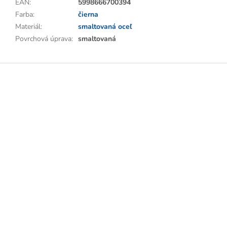
EAN
:
5998666700394
Farba
:
čierna
Materiál
:
smaltovaná oceľ
Povrchová úprava
:
smaltovaná
Z
á
p
ä
t
i
e