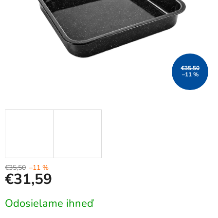
€35,50
–11 %
€35,50
–11 %
€31,59
Jednotková
Odosielame ihneď
cena: