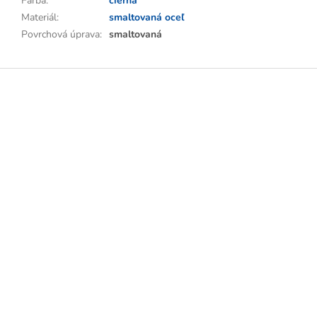
Farba
:
čierna
Materiál
:
smaltovaná oceľ
Povrchová úprava
:
smaltovaná
Z
á
p
ä
t
i
e