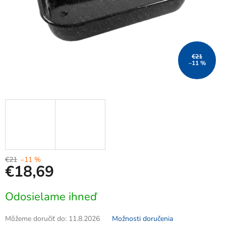
€21
–11 %
€21
–11 %
€18,69
Jednotková
Odosielame ihneď
cena:
Môžeme doručiť do:
11.8.2026
Možnosti doručenia