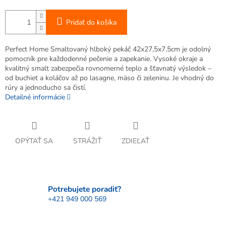
Pridať do košíka
Perfect Home Smaltovaný hlboký pekáč 42x27,5x7,5cm je odolný
pomocník pre každodenné pečenie a zapekanie. Vysoké okraje a
kvalitný smalt zabezpečia rovnomerné teplo a šťavnatý výsledok –
od buchiet a koláčov až po lasagne, mäso či zeleninu. Je vhodný do
rúry a jednoducho sa čistí.
Detailné informácie
OPÝTAŤ SA
STRÁŽIŤ
ZDIEĽAŤ
Potrebujete poradiť?
+421 949 000 569