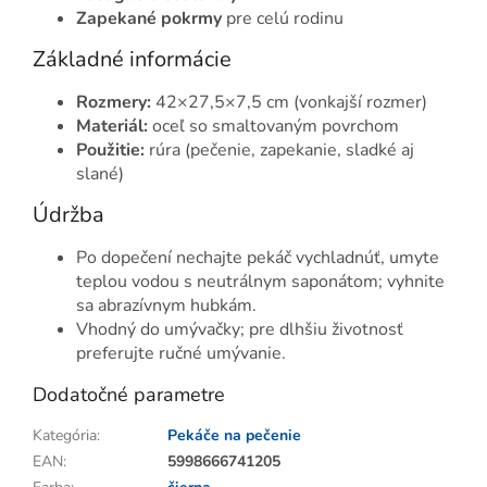
Zapekané pokrmy
pre celú rodinu
Základné informácie
Rozmery:
42×27,5×7,5 cm (vonkajší rozmer)
Materiál:
oceľ so smaltovaným povrchom
Použitie:
rúra (pečenie, zapekanie, sladké aj
slané)
Údržba
Po dopečení nechajte pekáč vychladnúť, umyte
teplou vodou s neutrálnym saponátom; vyhnite
sa abrazívnym hubkám.
Vhodný do umývačky; pre dlhšiu životnosť
preferujte ručné umývanie.
Dodatočné parametre
Kategória
:
Pekáče na pečenie
EAN
:
5998666741205