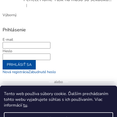
|
Hodnotenie produktu je 5 z 5 hviezdičiek.
Výborný.
Prihlásenie
E-mail
Heslo
PRIHLÁSIŤ SA
Nová registrácia
Zabudnuté heslo
alebo
Prihlásiť sa cez Google
Tento web používa súbory cookie. Ďalším prechádzaním
tohto webu vyjadrujete súhlas s ich používaním. Viac
informácií
tu
.
Vytvoril Shoptet