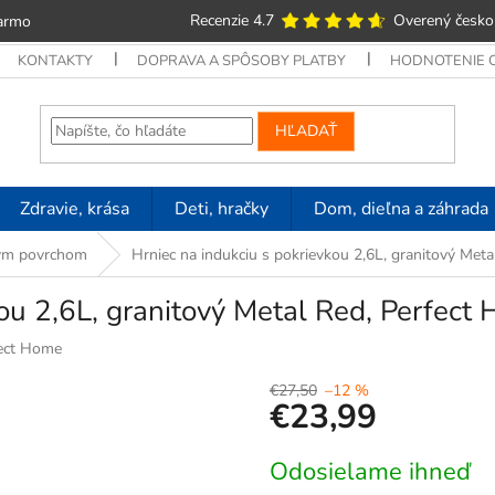
Recenzie 4.7
Overený česko
armo
KONTAKTY
DOPRAVA A SPÔSOBY PLATBY
HODNOTENIE
HĽADAŤ
Zdravie, krása
Deti, hračky
Dom, dieľna a záhrada
vým povrchom
Hrniec na indukciu s pokrievkou 2,6L, granitový Me
kou 2,6L, granitový Metal Red, Perfec
ect Home
€27,50
–12 %
€23,99
Jednotková
Odosielame ihneď
cena: