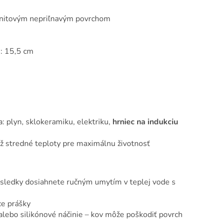
 granitovým nepriľnavým povrchom
u: 15,5 cm
: plyn, sklokeramiku, elektriku,
hrniec na indukciu
ž stredné teploty pre maximálnu životnosť
ýsledky dosiahnete ručným umytím v teplej vode s
ce prášky
 alebo silikónové náčinie – kov môže poškodiť povrch