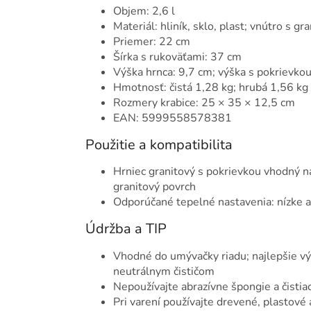
Objem: 2,6 l
Materiál: hliník, sklo, plast; vnútro s
Priemer: 22 cm
Šírka s rukoväťami: 37 cm
Výška hrnca: 9,7 cm; výška s pokrievko
Hmotnosť: čistá 1,28 kg; hrubá 1,56 kg
Rozmery krabice: 25 × 35 × 12,5 cm
EAN: 5999558578381
Použitie a kompatibilita
Hrniec granitový s pokrievkou vhodný na
granitový povrch
Odporúčané tepelné nastavenia: nízke a
Údržba a TIP
Vhodné do umývačky riadu; najlepšie v
neutrálnym čističom
Nepoužívajte abrazívne špongie a čistia
Pri varení používajte drevené, plastové