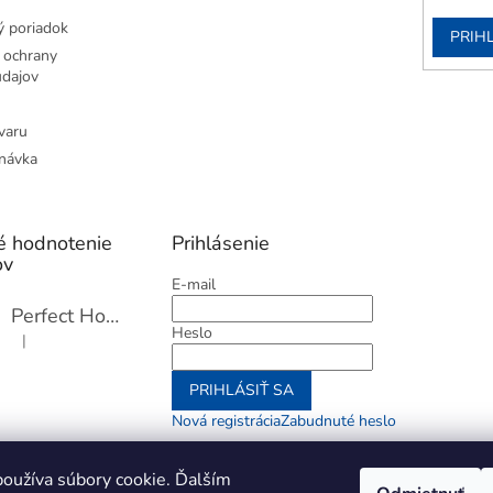
 poriadok
PRIH
 ochrany
dajov
varu
návka
é hodnotenie
Prihlásenie
ov
E-mail
Perfect Home Tĺčik na mäso so sekáčikom, 56893
Heslo
|
Hodnotenie produktu je 5 z 5 hviezdičiek.
PRIHLÁSIŤ SA
Nová registrácia
Zabudnuté heslo
alebo
oužíva súbory cookie. Ďalším