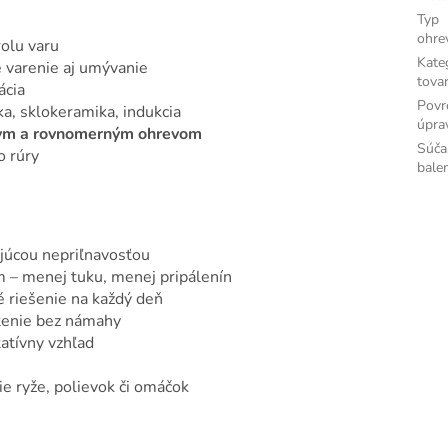
Typ
ohre
olu varu
Kate
 varenie aj umývanie
tova
ácia
Povr
ka, sklokeramika, indukcia
úpra
lym a rovnomerným ohrevom
Súča
o rúry
bale
júcou nepriľnavosťou
 – menej tuku, menej pripálenín
é riešenie na každý deň
stenie bez námahy
atívny vzhľad
ie ryže, polievok či omáčok