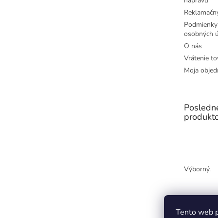
nápravu
Reklamačný
Podmienky
osobných ú
O nás
Vrátenie to
Moja objed
Posledn
produkt
Výborný.
Tento web p