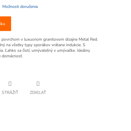
Možnosti doručenia
íka
m povrchom v luxusnom granitovom dizajne Metal Red.
ný na všetky typy sporákov vrátane indukcie. S
ia. Ľahko sa čistí, umývateľný v umývačke. Ideálny
re domácnosť.
STRÁŽIŤ
ZDIEĽAŤ