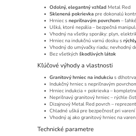
Odolný, elegantný vzhľad
Metal Red
Sklenená pokrievka
pre dokonalú kontr
Hrniec s
nepriľnavým povrchom
– ľahké
Ušká, ktoré nepália – bezpečná manipul
Vhodný na všetky sporáky: plyn, elektri
Hrniec na indukčnú varnú dosku s
rých
Vhodný do umývačky riadu; nevhodný d
Bez všetkých
škodlivých látok
Kľúčové výhody a vlastnosti
Granitový hrniec na indukciu
s dlhotrva
Indukčný hrniec s nepriľnavým povrchom
Hrniec indukcia + pokrievka – kompletn
Nepriľnavý granitový hrniec – rýchle či
Dizajnový Metal Red povrch – reprezent
Chladné ušká pre bezpečnosť pri varení
Vhodný aj ako granitový hrniec na varen
Technické parametre