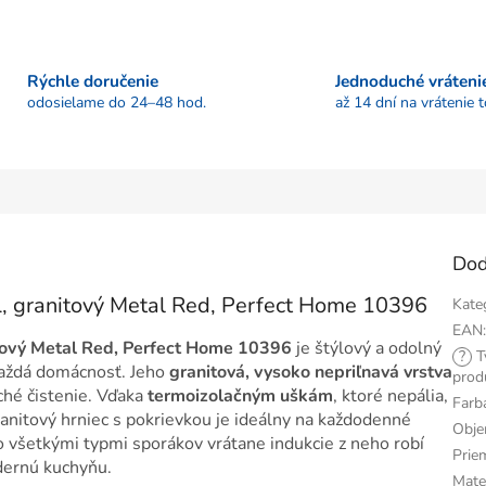
Rýchle doručenie
Jednoduché vráteni
odosielame do 24–48 hod.
až 14 dní na vrátenie 
Dod
6L, granitový Metal Red, Perfect Home 10396
Kate
EAN
itový Metal Red, Perfect Home 10396
je štýlový a odolný
?
T
 každá domácnosť. Jeho
granitová, vysoko nepriľnavá vrstva
prod
hé čistenie. Vďaka
termoizolačným uškám
, ktoré nepália,
Farb
anitový hrniec s pokrievkou je ideálny na každodenné
Obj
so všetkými typmi sporákov vrátane indukcie z neho robí
Prie
ernú kuchyňu.
Mate