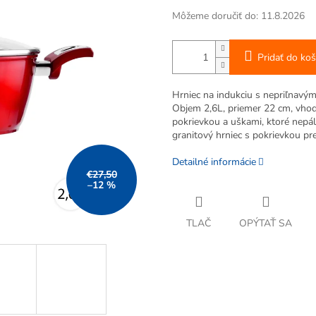
Môžeme doručiť do:
11.8.2026
Pridať do koš
Hrniec na indukciu s nepriľnavý
Objem 2,6L, priemer 22 cm, vhod
pokrievkou a uškami, ktoré nepál
granitový hrniec s pokrievkou p
Detailné informácie
€27,50
–12 %
TLAČ
OPÝTAŤ SA