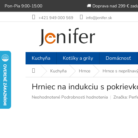
Pon-Pia 9:00-15:00
🚚 Doprava nad 299 € zad
Prejsť
+421 949 000 569
info@jenifer.sk
na
obsah
Kuchyňa
Kotlíky a grily
Domácnosť
Domov
Kuchyňa
Hrnce
Hrnce s nepriľna
Hrniec na indukciu s pokriev
Priemerné
Neohodnotené
Podrobnosti hodnotenia
Značka:
Perf
hodnotenie
produktu
je
0,0
z
5
hviezdičiek.