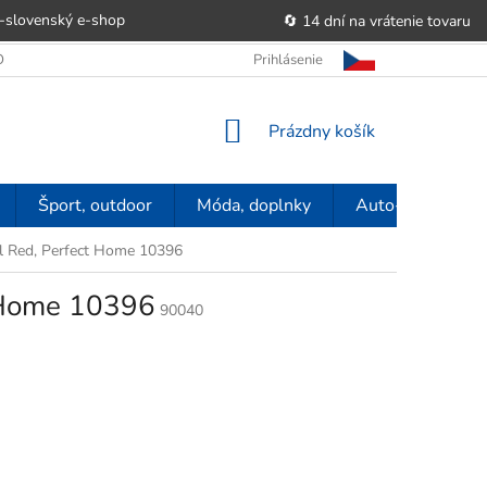
-slovenský e‑shop
🔄 14 dní na vrátenie tovaru
 OBCHODU
OBCHODNÉ PODMIENKY
Prihlásenie
POUČENIE O PRÁVE SP
NÁKUPNÝ
Prázdny košík
KOŠÍK
Šport, outdoor
Móda, doplnky
Auto-moto
tal Red, Perfect Home 10396
t Home 10396
90040