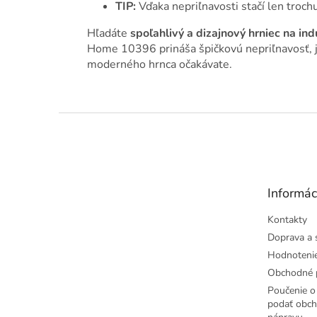
TIP:
Vďaka nepriľnavosti stačí len trochu
Hľadáte
spoľahlivý a dizajnový hrniec na in
Home 10396 prináša špičkovú nepriľnavosť, 
moderného hrnca očakávate.
Z
á
p
ä
t
Informác
i
e
Kontakty
Doprava a 
Hodnoteni
Obchodné 
Poučenie o 
podať obch