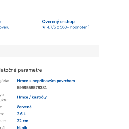
e
Overený e-shop
tovaru
★ 4,7/5 z 560+ hodnotení
atočné parametre
gória
:
Hrnce s nepriľnavým povrchom
:
5999558578381
yp
Hrnce / kastróly
uktu
:
a
:
červená
em
:
2.6 L
mer
:
22 cm
riál
:
hliník