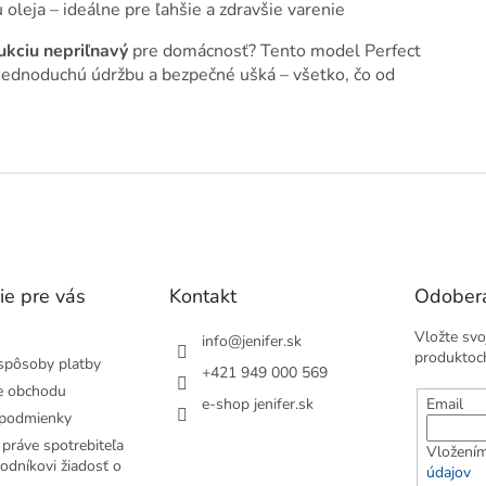
 oleja – ideálne pre ľahšie a zdravšie varenie
dukciu nepriľnavý
pre domácnosť? Tento model Perfect
jednoduchú údržbu a bezpečné ušká – všetko, čo od
ie pre vás
Kontakt
Odobera
Vložte svo
info
@
jenifer.sk
produktoc
spôsoby platby
+421 949 000 569
e obchodu
e-shop jenifer.sk
Email
podmienky
práve spotrebiteľa
Vložením
odníkovi žiadosť o
údajov