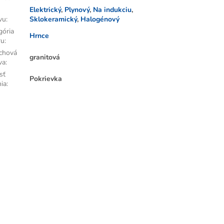
Elektrický
,
Plynový
,
Na indukciu
,
vu
:
Sklokeramický
,
Halogénový
gória
Hrnce
ru
:
chová
granitová
va
:
sť
Pokrievka
nia
: