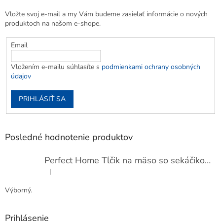
Vložte svoj e-mail a my Vám budeme zasielať informácie o nových
produktoch na našom e-shope.
Email
Vložením e-mailu súhlasíte s
podmienkami ochrany osobných
údajov
PRIHLÁSIŤ SA
Posledné hodnotenie produktov
Perfect Home Tĺčik na mäso so sekáčikom, 56893
|
Hodnotenie produktu je 5 z 5 hviezdičiek.
Výborný.
Prihlásenie