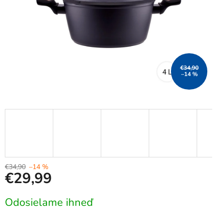
€34,90
–14 %
€34,90
–14 %
€29,99
Jednotková
Odosielame ihneď
cena: