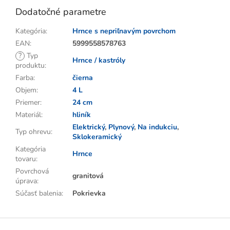
Dodatočné parametre
Kategória
:
Hrnce s nepriľnavým povrchom
EAN
:
5999558578763
?
Typ
Hrnce / kastróly
produktu
:
Farba
:
čierna
Objem
:
4 L
Priemer
:
24 cm
Materiál
:
hliník
Elektrický
,
Plynový
,
Na indukciu
,
Typ ohrevu
:
Sklokeramický
Kategória
Hrnce
tovaru
:
Povrchová
granitová
úprava
:
Súčasť balenia
:
Pokrievka
Z