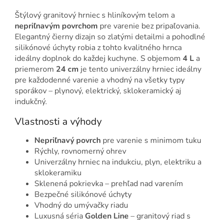
Štýlový granitový hrniec s hliníkovým telom a
nepriľnavým povrchom
pre varenie bez pripaľovania.
Elegantný čierny dizajn so zlatými detailmi a pohodlné
silikónové úchyty robia z tohto kvalitného hrnca
ideálny doplnok do každej kuchyne. S objemom
4 L
a
priemerom
24 cm
je tento univerzálny hrniec ideálny
pre každodenné varenie a vhodný na všetky typy
sporákov – plynový, elektrický, sklokeramický aj
indukčný.
Vlastnosti a výhody
Nepriľnavý povrch
pre varenie s minimom tuku
Rýchly, rovnomerný ohrev
Univerzálny hrniec na indukciu, plyn, elektriku a
sklokeramiku
Sklenená pokrievka – prehľad nad varením
Bezpečné silikónové úchyty
Vhodný do umývačky riadu
Luxusná séria
Golden Line
– granitový riad s