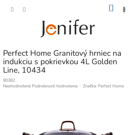
Prejsť
NÁKU
na
obsah
KOŠÍK
Perfect Home Granitový hrniec na
indukciu s pokrievkou 4L Golden
Line, 10434
90382
Priemerné
Neohodnotené
Podrobnosti hodnotenia
Značka:
Perfect Home
hodnotenie
produktu
je
0,0
z
5
hviezdičiek.