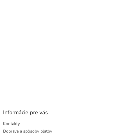
á
p
ä
t
i
e
Informácie pre vás
Kontakty
Doprava a spôsoby platby