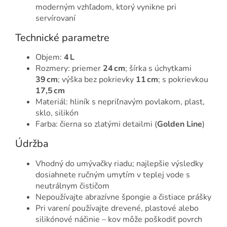
moderným vzhľadom, ktorý vynikne pri
servírovaní
Technické parametre
Objem:
4 L
Rozmery: priemer
24 cm
; šírka s úchytkami
39 cm
; výška bez pokrievky
11 cm
; s pokrievkou
17,5 cm
Materiál: hliník s nepriľnavým povlakom, plast,
sklo, silikón
Farba: čierna so zlatými detailmi (
Golden Line
)
Údržba
Vhodný do umývačky riadu; najlepšie výsledky
dosiahnete ručným umytím v teplej vode s
neutrálnym čističom
Nepoužívajte abrazívne špongie a čistiace prášky
Pri varení používajte drevené, plastové alebo
silikónové náčinie – kov môže poškodiť povrch