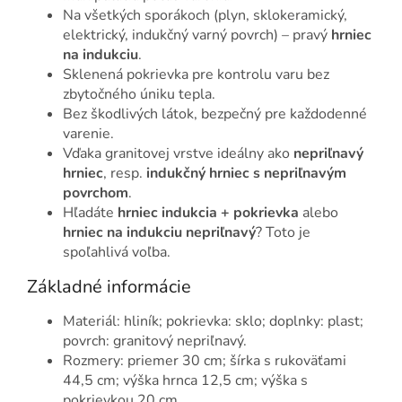
Na všetkých sporákoch (plyn, sklokeramický,
elektrický, indukčný varný povrch) – pravý
hrniec
na indukciu
.
Sklenená pokrievka pre kontrolu varu bez
zbytočného úniku tepla.
Bez škodlivých látok, bezpečný pre každodenné
varenie.
Vďaka granitovej vrstve ideálny ako
nepriľnavý
hrniec
, resp.
indukčný hrniec s nepriľnavým
povrchom
.
Hľadáte
hrniec indukcia + pokrievka
alebo
hrniec na indukciu nepriľnavý
? Toto je
spoľahlivá voľba.
Základné informácie
Materiál: hliník; pokrievka: sklo; doplnky: plast;
povrch: granitový nepriľnavý.
Rozmery: priemer 30 cm; šírka s rukoväťami
44,5 cm; výška hrnca 12,5 cm; výška s
pokrievkou 20 cm.