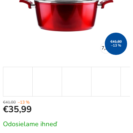
€41,80
–13 %
€41,80
–13 %
€35,99
Jednotková
Odosielame ihneď
cena: