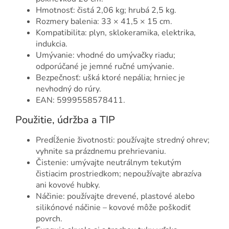
Hmotnosť: čistá 2,06 kg; hrubá 2,5 kg.
Rozmery balenia: 33 × 41,5 × 15 cm.
Kompatibilita: plyn, sklokeramika, elektrika,
indukcia.
Umývanie: vhodné do umývačky riadu;
odporúčané je jemné ručné umývanie.
Bezpečnosť: ušká ktoré nepália; hrniec je
nevhodný do rúry.
EAN: 5999558578411.
Použitie, údržba a TIP
Predĺženie životnosti: používajte stredný ohrev;
vyhnite sa prázdnemu prehrievaniu.
Čistenie: umývajte neutrálnym tekutým
čistiacim prostriedkom; nepoužívajte abrazíva
ani kovové hubky.
Náčinie: používajte drevené, plastové alebo
silikónové náčinie – kovové môže poškodiť
povrch.