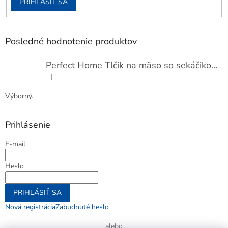
PRIHLÁSIŤ SA
Posledné hodnotenie produktov
Perfect Home Tĺčik na mäso so sekáčikom, 56893
|
Hodnotenie produktu je 5 z 5 hviezdičiek.
Výborný.
Prihlásenie
E-mail
Heslo
PRIHLÁSIŤ SA
Nová registrácia
Zabudnuté heslo
alebo