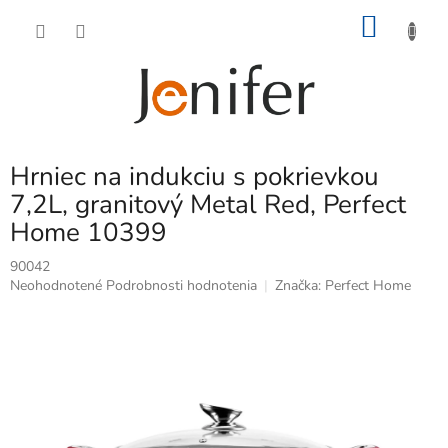
Prejsť
NÁKU
na
obsah
KOŠÍK
Hrniec na indukciu s pokrievkou
7,2L, granitový Metal Red, Perfect
Home 10399
90042
Priemerné
Neohodnotené
Podrobnosti hodnotenia
Značka:
Perfect Home
hodnotenie
produktu
je
0,0
z
5
hviezdičiek.