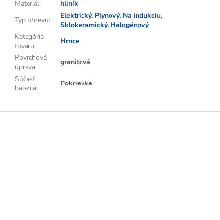
Materiál
:
hliník
Elektrický
,
Plynový
,
Na indukciu
,
Typ ohrevu
:
Sklokeramický
,
Halogénový
Kategória
Hrnce
tovaru
:
Povrchová
granitová
úprava
:
Súčasť
Pokrievka
balenia
:
Z
á
p
ä
t
i
e