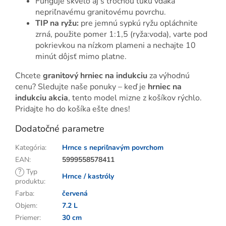
Funguje skvelo aj s trochou tuku vďaka
nepriľnavému granitovému povrchu.
TIP na ryžu:
pre jemnú sypkú ryžu opláchnite
zrná, použite pomer 1:1,5 (ryža:voda), varte pod
pokrievkou na nízkom plameni a nechajte 10
minút dôjsť mimo platne.
Chcete
granitový hrniec na indukciu
za výhodnú
cenu? Sledujte naše ponuky – keď je
hrniec na
indukciu akcia
, tento model mizne z košíkov rýchlo.
Pridajte ho do košíka ešte dnes!
Dodatočné parametre
Kategória
:
Hrnce s nepriľnavým povrchom
EAN
:
5999558578411
?
Typ
Hrnce / kastróly
produktu
:
Farba
:
červená
Objem
:
7.2 L
Priemer
:
30 cm