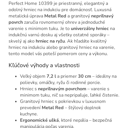
Perfect Home 10399 je priestranný, elegantný a
odolný hrniec na indukciu pre domácnosť. Luxusná
metalická úprava
Metal Red
a granitový
nepriľnavý
povrch
zaručia rovnomerný ohrev a jednoduché
varenie s minimom tuku. Je to
univerzálny hrniec
na
indukčnú varnú dosku aj všetky ostatné sporáky –
skvelý aj ako
hrniec na ryžu
. Ak hľadáte kvalitný
hrniec na indukciu alebo granitový hrniec na varenie,
tento model vás poteší pomerom ceny a výkonu.
Kľúčové výhody a vlastnosti
Veľký objem
7,2 l
a priemer
30 cm
– ideálny na
polievky, omáčky, ryžu či rodinné porcie.
Hrniec s
nepriľnavým povrchom
– varenie s
minimom tuku, nič sa nepripaľuje, ľahké čistenie.
Granitový hrniec s pokrievkou v luxusnom
prevedení
Metal Red
– štýlový doplnok
kuchyne.
Ergonomické ušká
, ktoré nepália – bezpečná
manipulácia počas varenia.