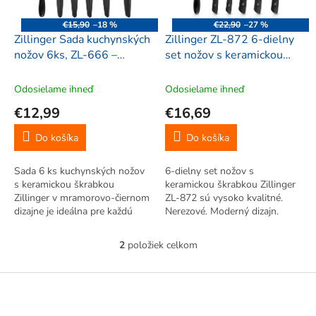
r
d
o
u
€15,90
–18 %
€22,90
–27 %
d
k
Zillinger Sada kuchynských
Zillinger ZL-872 6-dielny
u
t
nožov 6ks, ZL-666 –
set nožov s keramickou
k
o
mramorovo-čierna
škrabkou,
t
v
20/19,8/12,3/8,7 cm,
Odosielame ihneď
Odosielame ihneď
o
čierno-červená
€12,99
€16,69
v
Do košíka
Do košíka
Sada 6 ks kuchynských nožov
6-dielny set nožov s
s keramickou škrabkou
keramickou škrabkou Zillinger
Zillinger v mramorovo-čiernom
ZL-872 sú vysoko kvalitné.
dizajne je ideálna pre každú
Nerezové. Moderný dizajn.
domácnosť. Nerezové nože s
Špeciálna antibakteriálna
antibakteriálnym nepriľnavým
nepriľnavá povrchová úprava.
2
položiek celkom
O
povrchom, ergonomickými
Veľmi ľahké. Protišmyková
v
rukoväťami a keramickou
ergonomická plastová rukoväť.
l
Z
škrabkou...
Šetrné k...
á
á
d
p