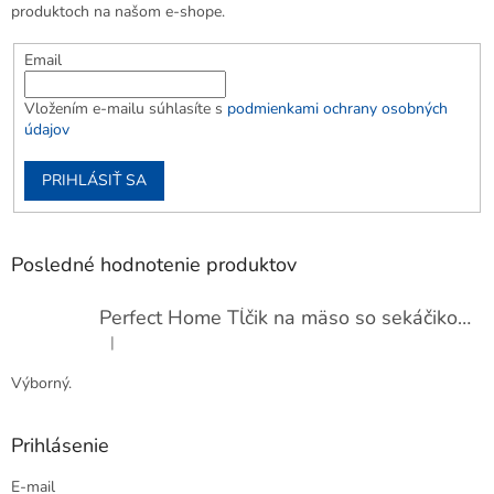
produktoch na našom e-shope.
Email
Vložením e-mailu súhlasíte s
podmienkami ochrany osobných
údajov
PRIHLÁSIŤ SA
Posledné hodnotenie produktov
Perfect Home Tĺčik na mäso so sekáčikom, 56893
|
Hodnotenie produktu je 5 z 5 hviezdičiek.
Výborný.
Prihlásenie
E-mail