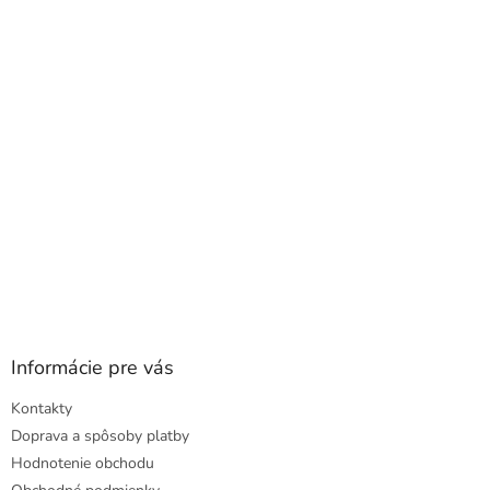
a
ä
c
t
i
i
e
e
p
r
v
k
y
v
ý
p
i
s
u
Informácie pre vás
Kontakty
Doprava a spôsoby platby
Hodnotenie obchodu