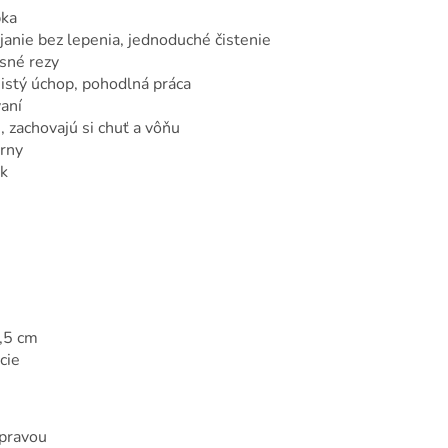
bka
janie bez lepenia, jednoduché čistenie
sné rezy
istý úchop, pohodlná práca
aní
 zachovajú si chuť a vôňu
rny
ek
8,5 cm
cie
úpravou