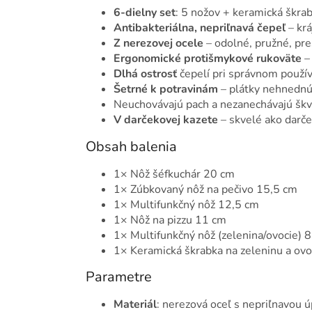
6-dielny set
: 5 nožov + keramická škra
Antibakteriálna, nepriľnavá čepeľ
– krá
Z nerezovej ocele
– odolné, pružné, pre
Ergonomické protišmykové rukoväte
– 
Dlhá ostrosť
čepelí pri správnom použív
Šetrné k potravinám
– plátky nehnednú,
Neuchovávajú pach a nezanechávajú škv
V darčekovej kazete
– skvelé ako darč
Obsah balenia
1× Nôž šéfkuchár 20 cm
1× Zúbkovaný nôž na pečivo 15,5 cm
1× Multifunkčný nôž 12,5 cm
1× Nôž na pizzu 11 cm
1× Multifunkčný nôž (zelenina/ovocie) 
1× Keramická škrabka na zeleninu a ovo
Parametre
Materiál
: nerezová oceľ s nepriľnavou 