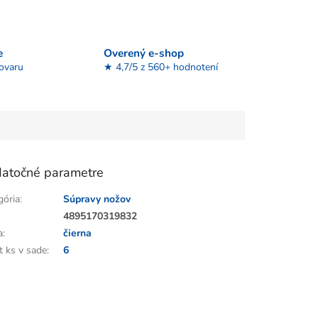
e
Overený e-shop
tovaru
★ 4,7/5 z 560+ hodnotení
atočné parametre
gória
:
Súpravy nožov
:
4895170319832
a
:
čierna
t ks v sade
:
6