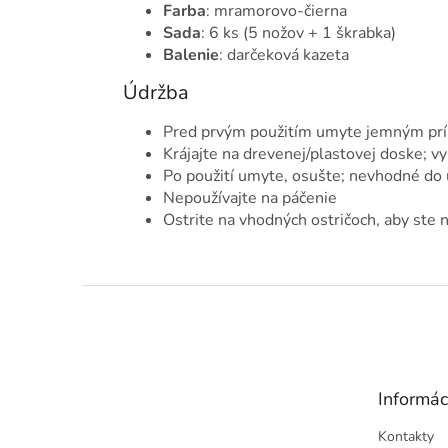
Farba
: mramorovo-čierna
Sada
: 6 ks (5 nožov + 1 škrabka)
Balenie
: darčeková kazeta
Údržba
Pred prvým použitím umyte jemným pr
Krájajte na drevenej/plastovej doske; v
Po použití umyte, osušte; nevhodné do 
Nepoužívajte na páčenie
Ostrite na vhodných ostričoch, aby ste 
Z
á
p
ä
t
Informác
i
e
Kontakty