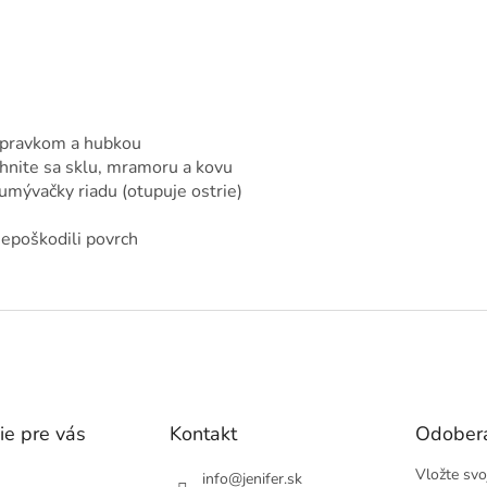
ípravkom a hubkou
yhnite sa sklu, mramoru a kovu
umývačky riadu (otupuje ostrie)
nepoškodili povrch
ie pre vás
Kontakt
Odobera
Vložte svo
info
@
jenifer.sk