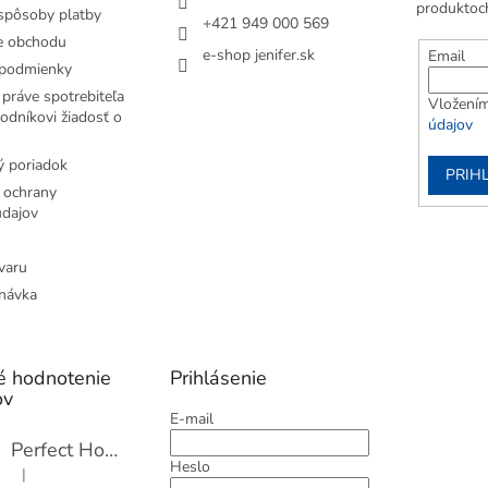
produktoc
spôsoby platby
+421 949 000 569
e obchodu
e-shop jenifer.sk
Email
podmienky
práve spotrebiteľa
Vložením
odníkovi žiadosť o
údajov
 poriadok
PRIH
 ochrany
dajov
varu
návka
é hodnotenie
Prihlásenie
ov
E-mail
Perfect Home Tĺčik na mäso so sekáčikom, 56893
Heslo
|
Hodnotenie produktu je 5 z 5 hviezdičiek.