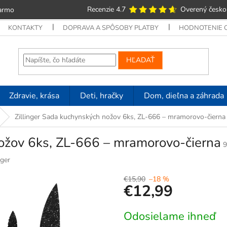
Recenzie 4.7
Overený česko
armo
KONTAKTY
DOPRAVA A SPÔSOBY PLATBY
HODNOTENIE
HĽADAŤ
Zdravie, krása
Deti, hračky
Dom, dieľna a záhrada
Zillinger Sada kuchynských nožov 6ks, ZL-666 – mramorovo-čierna
nožov 6ks, ZL-666 – mramorovo-čierna
9
nger
€15,90
–18 %
€12,99
Jednotková
Odosielame ihneď
cena: