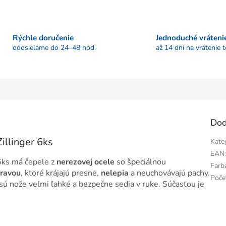
Rýchle doručenie
Jednoduché vráteni
odosielame do 24–48 hod.
až 14 dní na vrátenie 
Dod
illinger 6ks
Kate
EAN
ks má čepele z
nerezovej ocele
so špeciálnou
Farb
pravou
, ktoré krájajú presne,
nelepia
a neuchovávajú pachy.
Poče
sú nože veľmi ľahké a bezpečne sedia v ruke. Súčasťou je