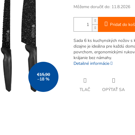
Môžeme doručiť do:
11.8.2026
Pridať do koš
Sada 6 ks kuchynských nožov s 
dizajne je ideálna pre každú do
povrchom, ergonomickými rukovä
krájanie bez námahy.
Detailné informácie
€15,90
–18 %
TLAČ
OPÝTAŤ SA