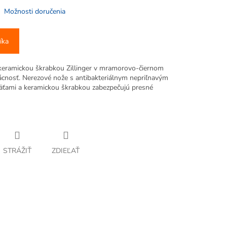
Možnosti doručenia
íka
keramickou škrabkou Zillinger v mramorovo-čiernom
mácnosť. Nerezové nože s antibakteriálnym nepriľnavým
ťami a keramickou škrabkou zabezpečujú presné
STRÁŽIŤ
ZDIEĽAŤ