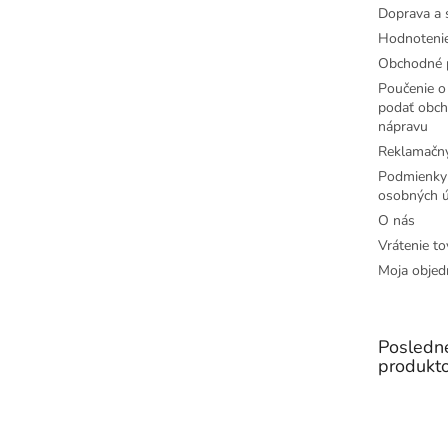
Doprava a 
Hodnoteni
Obchodné 
Poučenie o 
podať obch
nápravu
Reklamačný
Podmienky
osobných ú
O nás
Vrátenie to
Moja objed
Posledn
produkt