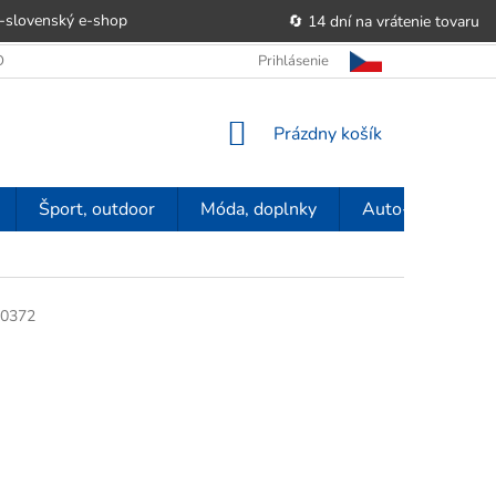
-slovenský e‑shop
🔄 14 dní na vrátenie tovaru
 OBCHODU
OBCHODNÉ PODMIENKY
Prihlásenie
POUČENIE O PRÁVE SP
NÁKUPNÝ
Prázdny košík
KOŠÍK
Šport, outdoor
Móda, doplnky
Auto-moto
0372