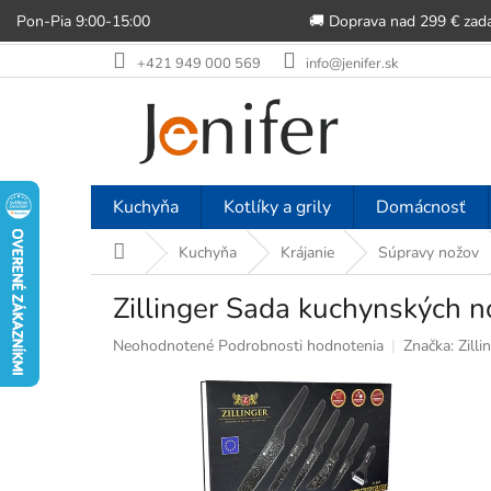
Pon-Pia 9:00-15:00
🚚 Doprava nad 299 € zad
Prejsť
+421 949 000 569
info@jenifer.sk
na
obsah
Kuchyňa
Kotlíky a grily
Domácnosť
Domov
Kuchyňa
Krájanie
Súpravy nožov
Zillinger Sada kuchynských 
Priemerné
Neohodnotené
Podrobnosti hodnotenia
Značka:
Zilli
hodnotenie
produktu
je
0,0
z
5
hviezdičiek.