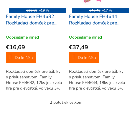
r
d
o
u
€20,69
–19 %
€45,49
–17 %
d
k
Family House FH4682
Family House FH4644
u
t
Rozkladací domček pre
Rozkladací domček pre
k
o
bábiky s príslušenstvom,
bábiky s príslušenstvom,
t
v
12ks
18ks
Odosielame ihneď
Odosielame ihneď
o
€16,69
€37,49
v
Do košíka
Do košíka
Rozkladací domček pre bábiky
Rozkladací domček pre bábiky
s príslušenstvom, Family
s príslušenstvom, Family
House FH4682, 12ks je skvelá
House FH4644, 18ks je skvelá
hra pre dievčatká, vo veku 3+.
hra pre dievčatká, vo veku 3+.
Rozkladací domček sa dá zložiť
Rozkladací domček má tri
a uzamknúť klapkou. Po
skladacie časti. Po rozložení
2
položiek celkom
O
rozložení domčeka si môžete
domčeka si môžete zariadiť
v
zariadiť jednotlivé miestnosti...
jednotlivé miestnosti s
l
Z
pomocou...
á
á
d
p