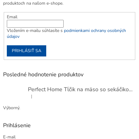
produktoch na našom e-shope.
Email
Vložením e-mailu súhlasíte s
podmienkami ochrany osobných
údajov
PRIHLÁSIŤ SA
Posledné hodnotenie produktov
Perfect Home Tĺčik na mäso so sekáčikom, 56893
|
Hodnotenie produktu je 5 z 5 hviezdičiek.
Výborný.
Prihlásenie
E-mail