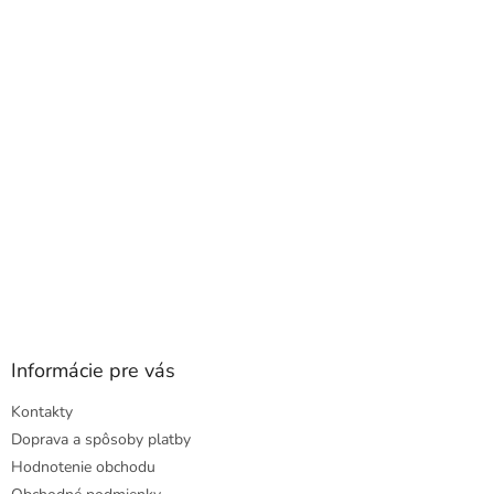
a
ä
c
t
i
i
e
e
p
r
v
k
y
v
ý
p
i
s
u
Informácie pre vás
Kontakty
Doprava a spôsoby platby
Hodnotenie obchodu